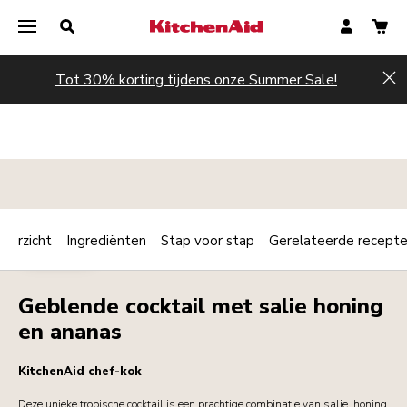
Tot 30% korting tijdens onze Summer Sale!
Hi
verzicht
Ingrediënten
Stap voor stap
Gerelateerde recept
Print
DRANKJES
Share
Geblende cocktail met salie honing
en ananas
KitchenAid chef-kok
Deze unieke tropische cocktail is een prachtige combinatie van salie, honing