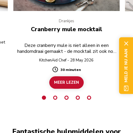
Drankjes
Cranberry mule mocktail
met
Een
Deze cranberry mule is niet alleen in een
handomdraai gemaakt - de mocktail zit ook nog
MELD JE NU AAN
eens boordevol fruitige aroma’s.
KitchenAid Chef - 28 May 2026
30 minuten
Duration
MEER LEZEN
Fantastische hulpmiddelen voor