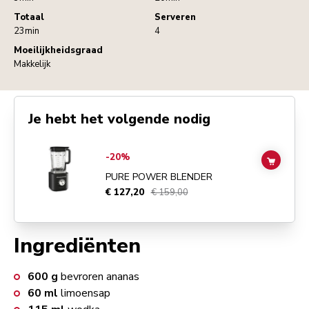
Totaal
Serveren
23min
4
Moeilijkheidsgraad
Makkelijk
Je hebt het volgende nodig
Go to
Pure Power Blender
details page
-20%
ADD TO
PURE POWER BLENDER
€ 127,20
€ 159,00
Ingrediënten
600
g
bevroren ananas
60
ml
limoensap