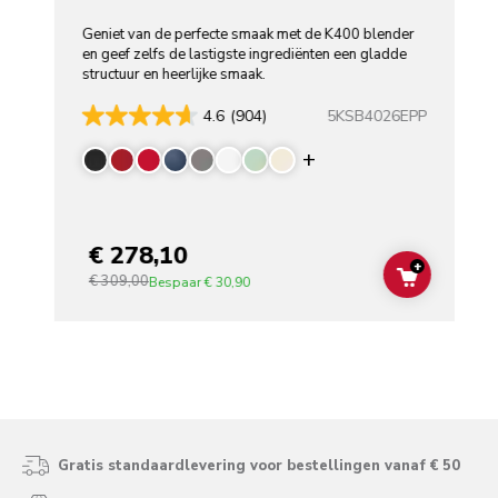
Geniet van de perfecte smaak met de K400 blender
en geef zelfs de lastigste ingrediënten een gladde
structuur en heerlijke smaak.
5KSB4026EPP
4.6
(904)
Display more color
€ 278,10
+
€ 309,00
ADD TO C
Bespaar
€ 30,90
Gratis standaardlevering voor bestellingen vanaf € 50