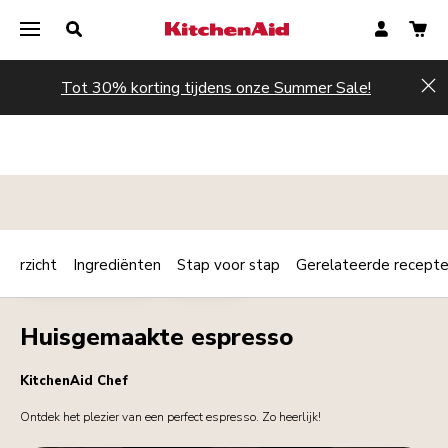
Tot 30% korting tijdens onze Summer Sale!
Hi
verzicht
Ingrediënten
Stap voor stap
Gerelateerde recept
Print
ONTBIJT / BRUNCH
DRANKJES
Share
Huisgemaakte espresso
KitchenAid Chef
Ontdek het plezier van een perfect espresso. Zo heerlijk!