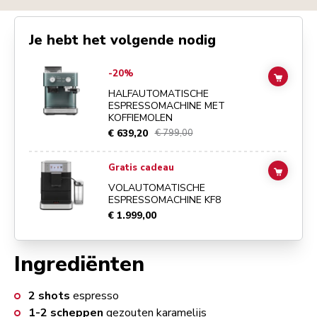
Je hebt het volgende nodig
Go to
Halfautomatische espressomachine met koffiemolen
details pa
-20%
ADD TO
HALFAUTOMATISCHE
ESPRESSOMACHINE MET
KOFFIEMOLEN
€ 639,20
€ 799,00
Go to
Volautomatische espressomachine KF8
details page
Gratis cadeau
ADD TO
VOLAUTOMATISCHE
ESPRESSOMACHINE KF8
€ 1.999,00
Ingrediënten
2
shots
espresso
1-2
scheppen
gezouten karamelijs