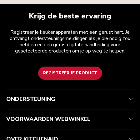
Krijg de beste ervaring
Registreer je keukenapparaten met een gerust hart. Je
ontvangt ondersteuningsmeldingen als je die nodig zou
hebben en een gratis digitale handleiding voor
geselecteerde producten om je op weg te helpen.
REGISTREER JE PRODUCT
Health check
Algemene voorwaarden
Het merk
Zoek een winkel
Klantenservice
Verzending en levering
Onze geschiedenis
ONDERSTEUNING
Je bestelling volgen
Retournering en terugbetaling
Garantie en documenten
Imprint
Contact opnemen
Toegankelijkheidsverklaring
Veelgestelde vragen
ODR
VOORWAARDEN WEBWINKEL
OVER KITCHENAID