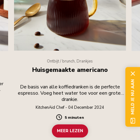
Ontbijt / brunch, Drankjes
Huisgemaakte americano
MELD JE NU AAN
er
M
De basis van alle koffiedranken is de perfecte
.
le
espresso. Voeg heet water toe voor een groter
drankje.
KitchenAid Chef - 04 December 2024
5 minuten
Duration
MEER LEZEN