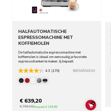
HALFAUTOMATISCHE
ESPRESSOMACHINE MET
KOFFIEMOLEN
De halfautomatische espressomachine met
koffiemolen is ideaal om eenvoudig je favoriete
espressodranken te maken. Jij bepaalt.
5KES6551ESX
4.3
(170)
€ 639,20
+
€ 799,00
ADD TO C
Bespaar
€ 159,80