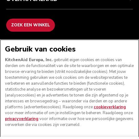
ZOEK EEN WINKEL
WE ACCEPTEREN
Gebruik van cookies
KitchenAid Europa, Inc.
gebruikt eigen cookies en cookies van
derden om de functionaliteit van de site te waarborgen en een optimale
browse-ervaring te bieden (strikt noodzakelijke cookies). Met jouw
VOLG ONS
toestemming gebruiken we ook cookies om de websiteprestaties te
verbeteren en aanvullende functies te bieden (functionele cookies),
statistische analyse en bezoekersmetingen uit te voeren
(analysecookies) en je advertenties te tonen die zijn afgestemd op je
interesses en browsegedrag – waaronder via derden en op andere
platforms (advertentiecookies). Raadpleeg onze
cookieverklaring
voor meer informatie of om je instellingen te beheren. Raadpleeg onze
privacyverklaring
voor informatie over hoe we persoonlijke gegevens
verwerken die via cookies zijn verzameld.