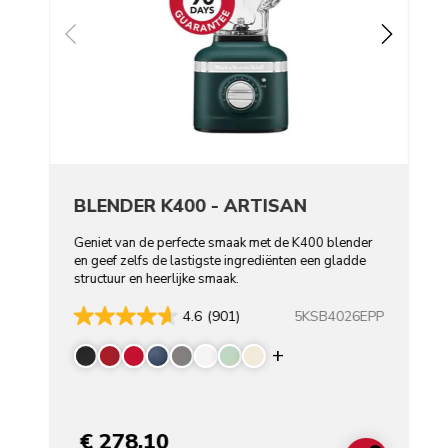
BLENDER K400 - ARTISAN
Geniet van de perfecte smaak met de K400 blender
en geef zelfs de lastigste ingrediënten een gladde
structuur en heerlijke smaak.
5KSB4026EPP
4.6
(901)
Display more color
€ 278,10