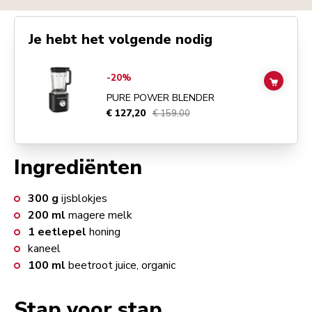
Je hebt het volgende nodig
Go to
Pure Power Blender
details page
-20%
ADD TO
PURE POWER BLENDER
€ 127,20
€ 159,00
Ingrediënten
300
g
ijsblokjes
200
ml
magere melk
1
eetlepel
honing
kaneel
100
ml
beetroot juice, organic
Stap voor stap