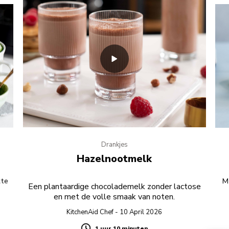
Drankjes
Hazelnootmelk
kte
Mu
Een plantaardige chocolademelk zonder lactose
en met de volle smaak van noten.
KitchenAid Chef - 10 April 2026
1 uur 10 minuten