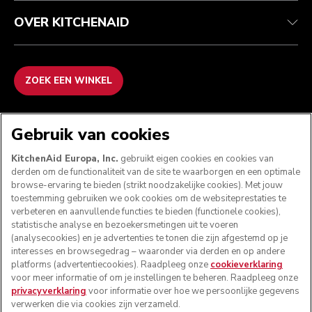
OVER KITCHENAID
ZOEK EEN WINKEL
WE ACCEPTEREN
Gebruik van cookies
KitchenAid Europa, Inc.
gebruikt eigen cookies en cookies van
derden om de functionaliteit van de site te waarborgen en een optimale
browse-ervaring te bieden (strikt noodzakelijke cookies). Met jouw
VOLG ONS
toestemming gebruiken we ook cookies om de websiteprestaties te
verbeteren en aanvullende functies te bieden (functionele cookies),
statistische analyse en bezoekersmetingen uit te voeren
(analysecookies) en je advertenties te tonen die zijn afgestemd op je
interesses en browsegedrag – waaronder via derden en op andere
platforms (advertentiecookies). Raadpleeg onze
cookieverklaring
voor meer informatie of om je instellingen te beheren. Raadpleeg onze
privacyverklaring
voor informatie over hoe we persoonlijke gegevens
verwerken die via cookies zijn verzameld.