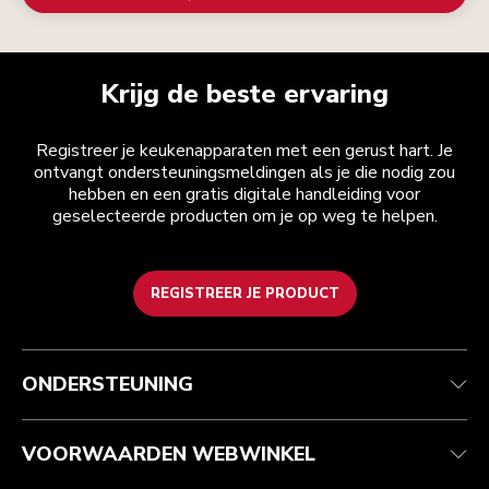
Krijg de beste ervaring
Registreer je keukenapparaten met een gerust hart. Je
ontvangt ondersteuningsmeldingen als je die nodig zou
hebben en een gratis digitale handleiding voor
geselecteerde producten om je op weg te helpen.
REGISTREER JE PRODUCT
Health check
Algemene voorwaarden
Het merk
Zoek een winkel
Klantenservice
Verzending en levering
Onze geschiedenis
ONDERSTEUNING
Je bestelling volgen
Retournering en terugbetaling
Garantie en documenten
Imprint
Contact opnemen
Toegankelijkheidsverklaring
Veelgestelde vragen
ODR
VOORWAARDEN WEBWINKEL