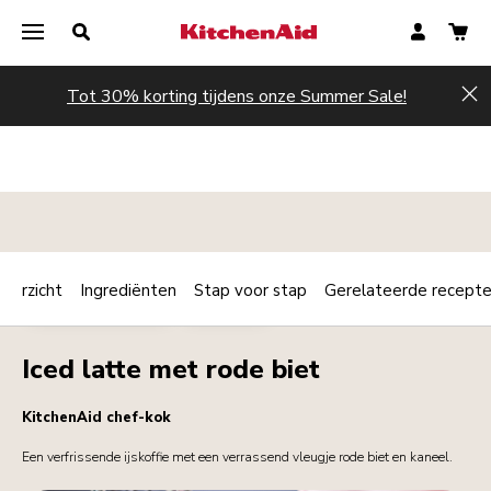
Tot 30% korting tijdens onze Summer Sale!
Hi
verzicht
Ingrediënten
Stap voor stap
Gerelateerde recept
Print
ONTBIJT / BRUNCH
DRANKJES
Share
Iced latte met rode biet
KitchenAid chef-kok
Een verfrissende ijskoffie met een verrassend vleugje rode biet en kaneel.