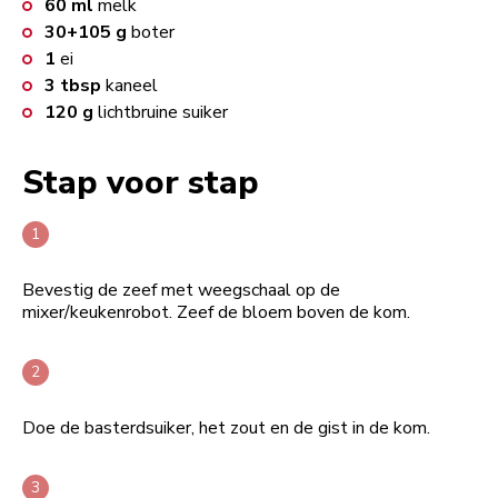
60
ml
melk
30+105
g
boter
1
ei
3
tbsp
kaneel
120
g
lichtbruine suiker
Stap voor stap
Bevestig de zeef met weegschaal op de
mixer/keukenrobot. Zeef de bloem boven de kom.
Doe de basterdsuiker, het zout en de gist in de kom.