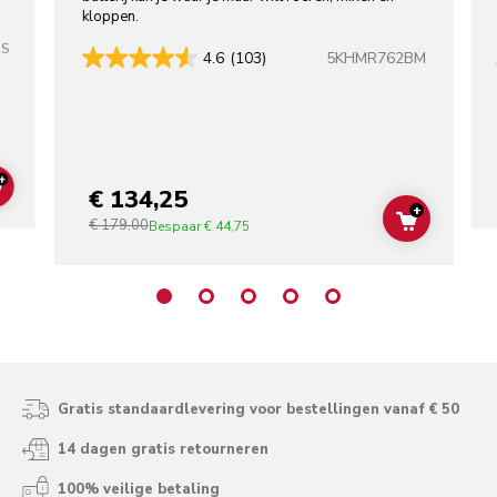
kloppen.
SS
5KHMR762BM
4.6
(103)
+
€ 134,25
ADD TO CART
+
€ 179,00
ADD TO C
Bespaar
€ 44,75
Gratis standaardlevering voor bestellingen vanaf € 50
14 dagen gratis retourneren
100% veilige betaling