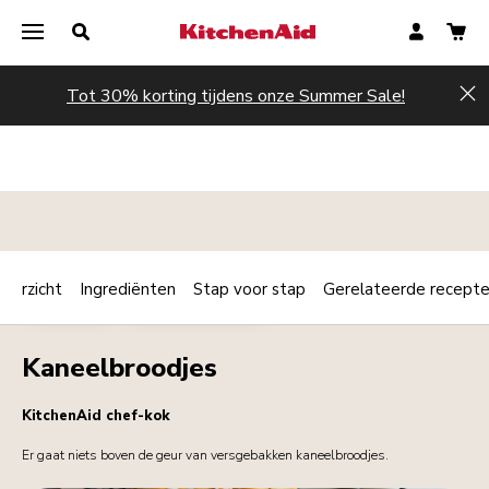
Tot 30% korting tijdens onze Summer Sale!
Hi
verzicht
Ingrediënten
Stap voor stap
Gerelateerde recept
Print
DESSERTS
ONTBIJT / BRUNCH
Share
Kaneelbroodjes
KitchenAid chef-kok
Er gaat niets boven de geur van versgebakken kaneelbroodjes.