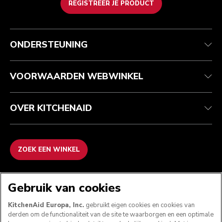
REGISTREER JE PRODUCT
Health check
Algemene voorwaarden
Het merk
Zoek een winkel
Klantenservice
Verzending en levering
Onze geschiedenis
ONDERSTEUNING
Je bestelling volgen
Retournering en terugbetaling
Garantie en documenten
Imprint
Contact opnemen
Toegankelijkheidsverklaring
Veelgestelde vragen
ODR
VOORWAARDEN WEBWINKEL
OVER KITCHENAID
ZOEK EEN WINKEL
WE ACCEPTEREN
Gebruik van cookies
KitchenAid Europa, Inc.
gebruikt eigen cookies en cookies van
derden om de functionaliteit van de site te waarborgen en een optimale