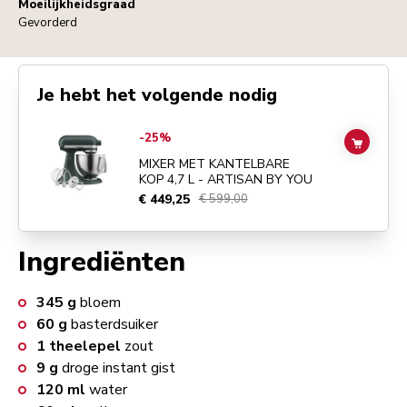
Moeilijkheidsgraad
Gevorderd
Je hebt het volgende nodig
Go to
MIXER MET KANTELBARE KOP 4,7 L - ARTISAN BY YOU
detail
-25%
ADD TO
MIXER MET KANTELBARE
KOP 4,7 L - ARTISAN BY YOU
€ 449,25
€ 599,00
Ingrediënten
345
g
bloem
60
g
basterdsuiker
1
theelepel
zout
9
g
droge instant gist
120
ml
water