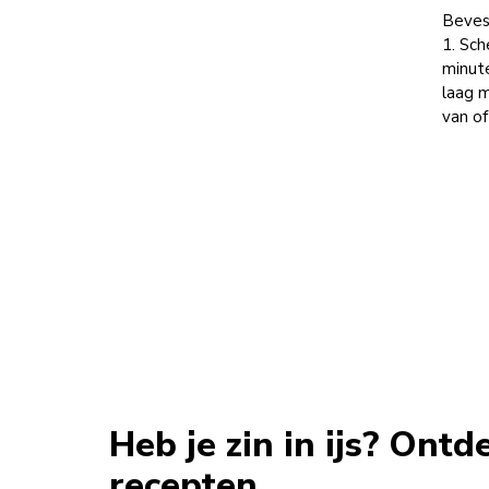
Bevest
1. Sch
minute
laag 
van of
Heb je zin in ijs? Ontd
recepten