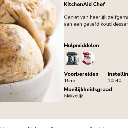
KitchenAid Chef
Geniet van heerlijk zelfgemaa
aan een geliefd koud desser
Hulpmiddelen
StandMixer
IceCreamMaker
Voorbereiden
Instelli
15min
10h40
Moeilijkheidsgraad
Makkelijk