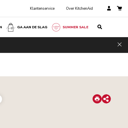
Klantenservice
Over KitchenAid
N
GA AAN DE SLAG
SUMMER SALE
Hid
Print
Share