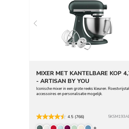
MIXER MET KANTELBARE KOP 4,
- ARTISAN BY YOU
Iconische mixer in een grote reeks kleuren. Roestvrijsta
accessoires en personalisatie mogelijk.
5KSM193A
4.5
(766)
Display more 