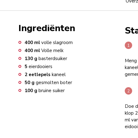
Overz
Ingrediënten
St
400
ml
volle slagroom
400
ml
Volle melk
130
g
basterdsuiker
Meng i
5
eierdooiers
kanee
gemen
2
eetlepels
kaneel
50
g
gesmolten boter
100
g
bruine suiker
Doe d
klop 2
ml van
eidooi