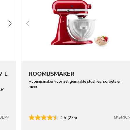
7 L
ROOMIJSMAKER
Roomijsmaker voor zelfgemaakte slushies, sorbets en
meer.
len
DEPP
5KSMIC
4.5
(275)
colors