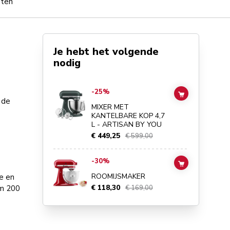
pten
Je hebt het volgende
nodig
Go to
MIXER MET KANTELBARE KOP 4,7 L - ARTISAN BY
-25%
ADD TO CAR
 de
MIXER MET
KANTELBARE KOP 4,7
L - ARTISAN BY YOU
€ 449,25
€ 599,00
Go to
ROOMIJSMAKER
details page
-30%
ADD TO CAR
ROOMIJSMAKER
e en
€ 118,30
€ 169,00
am 200
e