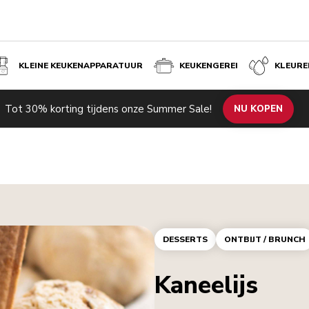
KLEINE KEUKENAPPARATUUR
KEUKENGEREI
KLEURE
Tot 30% korting tijdens onze Summer Sale!
NU KOPEN
DESSERTS
ONTBIJT / BRUNCH
Kaneelijs