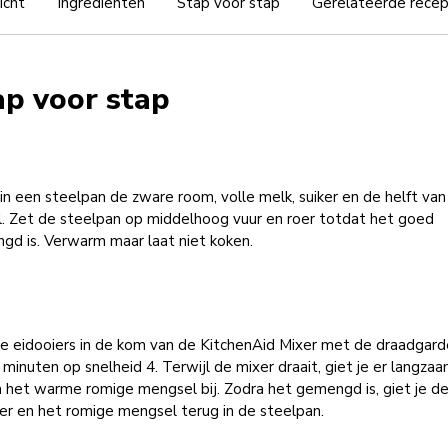
icht
Ingrediënten
Stap voor stap
Gerelateerde rece
ap voor stap
n een steelpan de zware room, volle melk, suiker en de helft van
l. Zet de steelpan op middelhoog vuur en roer totdat het goed
gd is. Verwarm maar laat niet koken.
e eidooiers in de kom van de KitchenAid Mixer met de draadgard
 minuten op snelheid 4. Terwijl de mixer draait, giet je er langza
 het warme romige mengsel bij. Zodra het gemengd is, giet je d
er en het romige mengsel terug in de steelpan.