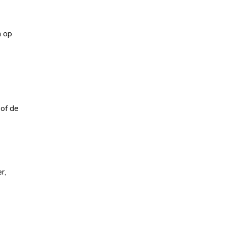
n op
 of de
r,