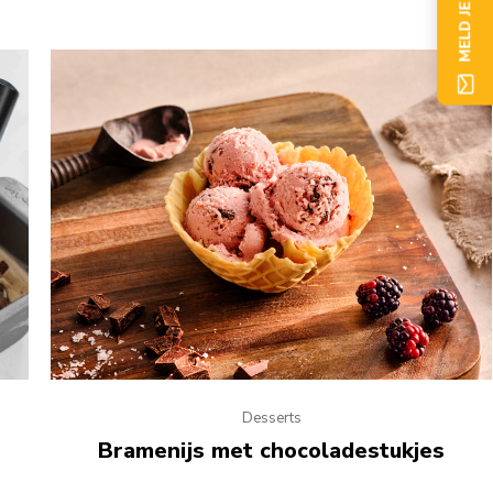
MELD JE NU AAN
Desserts
Bramenijs met chocoladestukjes