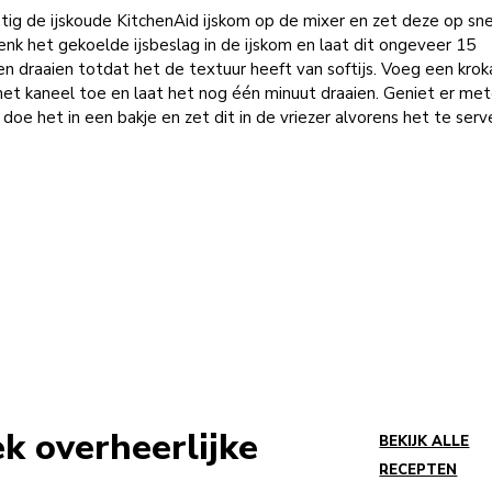
ig de ijskoude KitchenAid ijskom op de mixer en zet deze op sne
enk het gekoelde ijsbeslag in de ijskom en laat dit ongeveer 15
n draaien totdat het de textuur heeft van softijs. Voeg een kro
met kaneel toe en laat het nog één minuut draaien. Geniet er me
 doe het in een bakje en zet dit in de vriezer alvorens het te serv
ek overheerlijke
BEKIJK ALLE
RECEPTEN