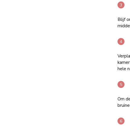
Blijf
midde
Verpla
kamert
hele n
Om de
bruine