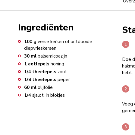
Overz
Ingrediënten
St
100
g
verse kersen of ontdooide
diepvrieskersen
30
ml
balsamicoazijn
Doe de
1
eetlepels
honing
hakmol
1/4
theelepels
zout
hebt.
1/8
theelepels
peper
60
ml
olijfolie
1/4
sjalot, in blokjes
Voeg d
gemen