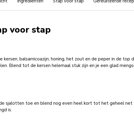
icht
Ingrediënten
Stap voor stap
Gerelateerde rece
ap voor stap
 kersen, balsamicoazijn, honing, het zout en de peper in de top
en. Blend tot de kersen helemaal stuk zijn en je een glad mengs
e sjalotten toe en blend nog even heel kort tot het geheel net
gd is.