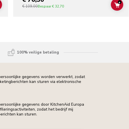
+
€ 109,00
ADD TO CART
ADD
Bespaar
€ 32,70
100% veilige betaling
 persoonlijke gegevens worden verwerkt, zodat
rketingberichten kan sturen via elektronische
 persoonlijke gegevens door KitchenAid Europa
leringsactiviteiten, zodat het bedrijf mij
erichten kan sturen.