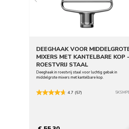
DEEGHAAK VOOR MIDDELGROT
MIXERS MET KANTELBARE KOP 
ROESTVRIJ STAAL
Deeghaak in roestvrij staal voor luchtig gebak in
middelgrote mixers met kantelbare kop.
5KSMP
4.7
(57)
€ 55,30