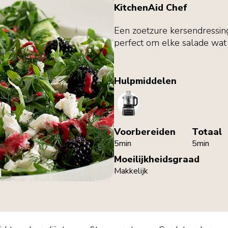
KitchenAid Chef
Een zoetzure kersendressin
perfect om elke salade wat 
Hulpmiddelen
FoodProcessor
Voorbereiden
Totaal
5min
5min
Moeilijkheidsgraad
Makkelijk