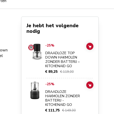
pten
Je hebt het volgende
nodig
Go to
DRAADLOZE TOP DOWN HAKMOLEN ZONDER BATT
-25%
ADD TO CAR
 down
DRAADLOZE TOP
el
DOWN HAKMOLEN
ZONDER BATTERIJ –
KITCHENAID GO
€ 89,25
€ 119,00
Go to
DRAADLOZE HAKMOLEN ZONDER BATTERIJ - KIT
-25%
ADD TO CAR
DRAADLOZE
HAKMOLEN ZONDER
BATTERIJ -
KITCHENAID GO
€ 111,75
€ 149,00