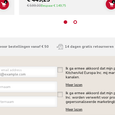
+
+
€ 599,00
ADD TO CART
Bespaar
€ 149,75
voor bestellingen vanaf € 50
14 dagen gratis retourneren
Ik ga ermee akkoord dat mijn
r email address
KitchenAid Europa Inc. mij ma
kanalen.
Meer lezen
ornaam
Ik ga ermee akkoord dat mijn
Inc. worden verwerkt voor profi
ternaam
gepersonaliseerde marketingb
Meer lezen