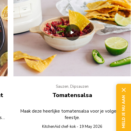
Sauzen, Dipsauzen
at
Tomatensalsa
MELD JE NU AAN
t
Maak deze heerlijke tomatensalsa voor je volgende
lsa
feestje.
 bij
KitchenAid chef-kok - 19 May 2026