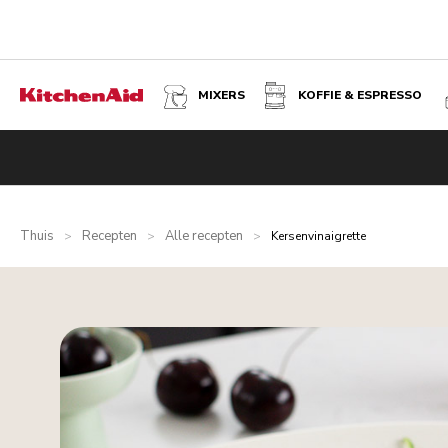
MIXERS
KOFFIE & ESPRESSO
Thuis
Recepten
Alle recepten
>
>
>
Kersenvinaigrette