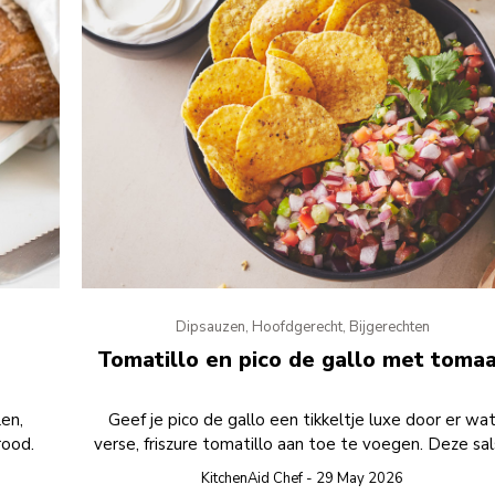
Dipsauzen, Hoofdgerecht, Bijgerechten
Tomatillo en pico de gallo met toma
en,
Geef je pico de gallo een tikkeltje luxe door er wa
rood.
verse, friszure tomatillo aan toe te voegen. Deze sa
is verfrissend, pittig en perfect om te serveren als dip
KitchenAid Chef - 29 May 2026
tortillachips.