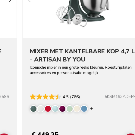
E
MIXER MET KANTELBARE KOP 4,7 L
-
- ARTISAN BY YOU
Iconische mixer in een grote reeks kleuren. Roestvrijstalen
accessoires en personalisatie mogelijk.
B5SS
5KSM193ADEP
4.5
(766)
Display more co
€ 449,25