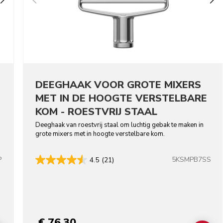
DEEGHAAK VOOR GROTE MIXERS
MET IN DE HOOGTE VERSTELBARE
KOM - ROESTVRIJ STAAL
Deeghaak van roestvrij staal om luchtig gebak te maken in
grote mixers met in hoogte verstelbare kom.
P
5KSMPB7SS
4.5
(21)
lors
€ 76,30