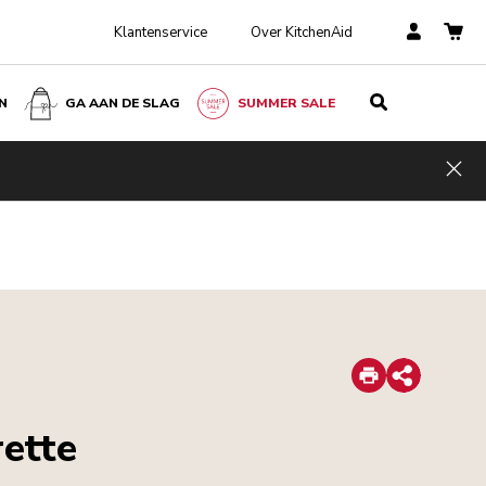
Klantenservice
Over KitchenAid
N
GA AAN DE SLAG
SUMMER SALE
Hid
Print
Share
rette