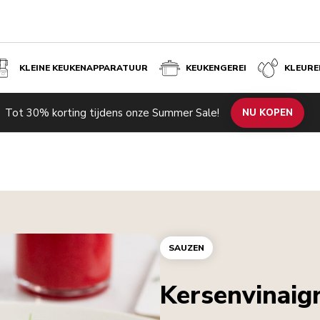
KLEINE KEUKENAPPARATUUR
KEUKENGEREI
KLEURE
Tot 30% korting tijdens onze Summer Sale!
NU KOPEN
SAUZEN
Kersenvinaig