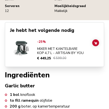
Serveren
Moeilijkheidsgraad
12
Makkelijk
Je hebt het volgende nodig
Go to
MIXER MET KANTELBARE KOP 4,7 L - ARTISAN BY YOU
detail
-25%
ADD TO
MIXER MET KANTELBARE
KOP 4,7 L - ARTISAN BY YOU
€ 449,25
€ 599,00
Ingrediënten
Garlic butter
1
bol
knoflook
to fill
ramequin
olijfolie
200
g
boter, op kamertemperatuur