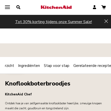
Tot 30% korting tijdens onze Summer Sale!
Hi
verzicht
Ingrediënten
Stap voor stap
Gerelateerde recept
Print
BAKKERIJ
Share
Knoflookboterbroodjes
KitchenAid Chef
Ontdek hoe je van zelfgemaakte knoflookboter heerlijke, smeuïge knopen
maakt die zacht, goudbruin en tongstrelend zijn.