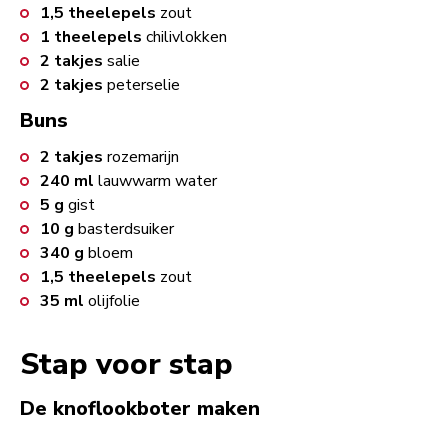
1,5
theelepels
zout
1
theelepels
chilivlokken
2
takjes
salie
2
takjes
peterselie
Buns
2
takjes
rozemarijn
240
ml
lauwwarm water
5
g
gist
10
g
basterdsuiker
340
g
bloem
1,5
theelepels
zout
35
ml
olijfolie
Stap voor stap
De knoflookboter maken