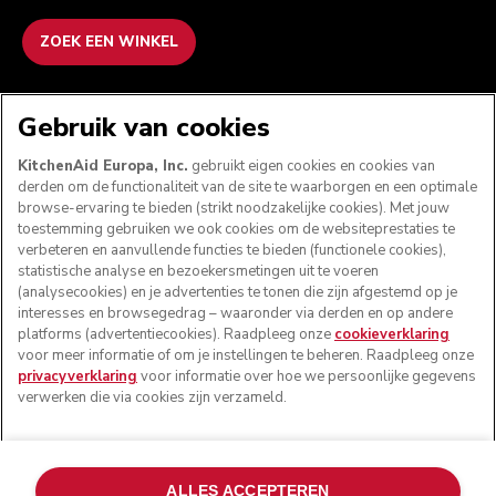
ZOEK EEN WINKEL
WE ACCEPTEREN
Gebruik van cookies
KitchenAid Europa, Inc.
gebruikt eigen cookies en cookies van
derden om de functionaliteit van de site te waarborgen en een optimale
browse-ervaring te bieden (strikt noodzakelijke cookies). Met jouw
VOLG ONS
toestemming gebruiken we ook cookies om de websiteprestaties te
verbeteren en aanvullende functies te bieden (functionele cookies),
statistische analyse en bezoekersmetingen uit te voeren
(analysecookies) en je advertenties te tonen die zijn afgestemd op je
interesses en browsegedrag – waaronder via derden en op andere
platforms (advertentiecookies). Raadpleeg onze
cookieverklaring
voor meer informatie of om je instellingen te beheren. Raadpleeg onze
privacyverklaring
voor informatie over hoe we persoonlijke gegevens
verwerken die via cookies zijn verzameld.
© KitchenAid 2026 - Alle rechten voorbehouden.
ALLES ACCEPTEREN
KitchenAid en het design van de mixer zijn handelsmerken