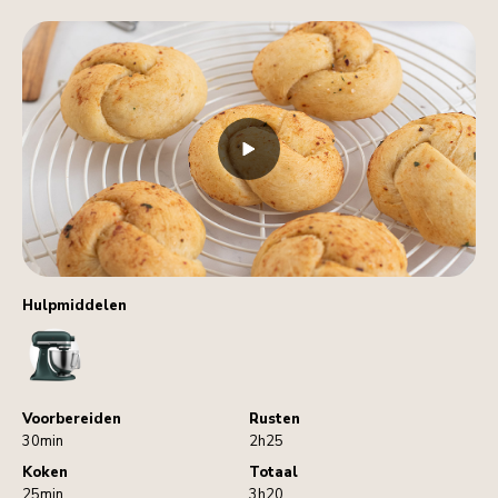
Hulpmiddelen
StandMixer
Voorbereiden
Rusten
30min
2h25
Koken
Totaal
25min
3h20