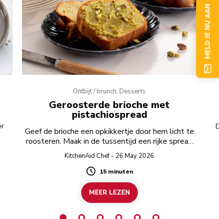
MELD JE NU AAN
Ontbijt / brunch, Desserts
Geroosterde brioche met
pistachiospread
er
D
Geef de brioche een opkikkertje door hem licht te
roosteren. Maak in de tussentijd een rijke spread
van witte chocolade en pistachenoten.
KitchenAid Chef - 26 May 2026
15 minuten
Duration
MEER LEZEN