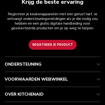
Krijg de beste ervaring
Registreer je keukenapparaten met een gerust hart. Je
ontvangt ondersteuningsmeldingen als je die nodig zou
hebben en een gratis digitale handleiding voor
geselecteerde producten om je op weg te helpen.
REGISTREER JE PRODUCT
Health check
Algemene voorwaarden
Het merk
Zoek een winkel
Klantenservice
Verzending en levering
Onze geschiedenis
ONDERSTEUNING
Je bestelling volgen
Retournering en terugbetaling
Garantie en documenten
Imprint
Contact opnemen
Toegankelijkheidsverklaring
Veelgestelde vragen
ODR
VOORWAARDEN WEBWINKEL
OVER KITCHENAID