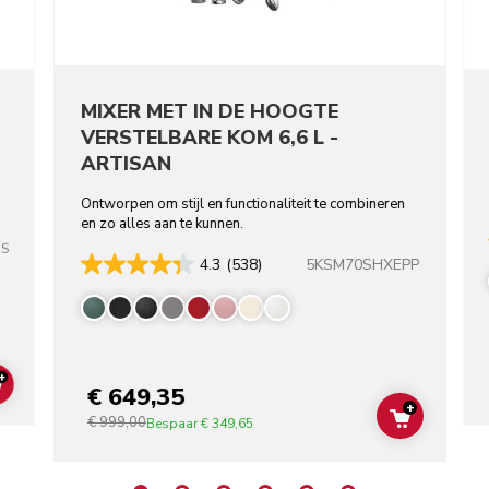
MIXER MET IN DE HOOGTE
VERSTELBARE KOM 6,6 L -
ARTISAN
Ontworpen om stijl en functionaliteit te combineren
en zo alles aan te kunnen.
SS
5KSM70SHXEPP
4.3
(538)
+
€ 649,35
ADD TO CART
+
€ 999,00
ADD TO C
Bespaar
€ 349,65