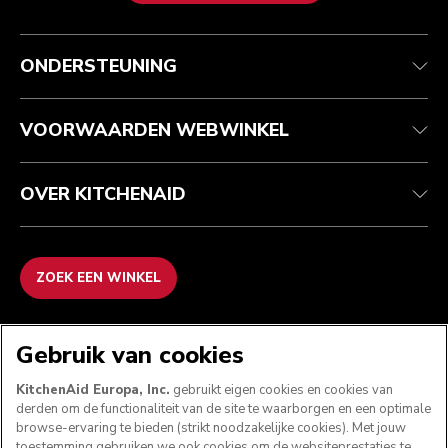
Health check
Algemene voorwaarden
Het merk
Zoek een winkel
Klantenservice
Verzending en levering
Onze geschiedenis
ONDERSTEUNING
Je bestelling volgen
Retournering en terugbetaling
Garantie en documenten
Imprint
Contact opnemen
Toegankelijkheidsverklaring
Veelgestelde vragen
ODR
VOORWAARDEN WEBWINKEL
OVER KITCHENAID
ZOEK EEN WINKEL
WE ACCEPTEREN
Gebruik van cookies
KitchenAid Europa, Inc.
gebruikt eigen cookies en cookies van
derden om de functionaliteit van de site te waarborgen en een optimale
browse-ervaring te bieden (strikt noodzakelijke cookies). Met jouw
VOLG ONS
toestemming gebruiken we ook cookies om de websiteprestaties te