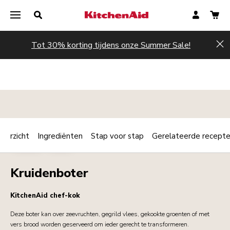
Tot 30% korting tijdens onze Summer Sale!
Hi
verzicht
Ingrediënten
Stap voor stap
Gerelateerde recept
Print
AMUSE
KOUD
Share
Kruidenboter
KitchenAid chef-kok
Deze boter kan over zeevruchten, gegrild vlees, gekookte groenten of met
vers brood worden geserveerd om ieder gerecht te transformeren.