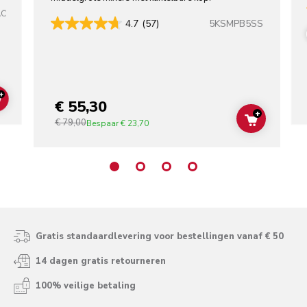
AC
5KSMPB5SS
4.7
(57)
+
€ 55,30
ADD TO CART
+
€ 79,00
ADD TO C
Bespaar
€ 23,70
Gratis standaardlevering voor bestellingen vanaf € 50
14 dagen gratis retourneren
100% veilige betaling