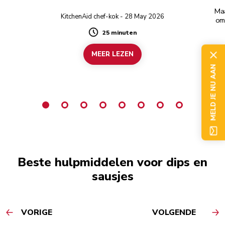
Maa
KitchenAid chef-kok - 28 May 2026
om
25 minuten
Duration
MEER LEZEN
MELD JE NU AAN
Beste hulpmiddelen voor dips en
sausjes
VORIGE
VOLGENDE