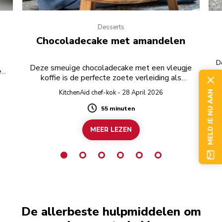
Desserts
Chocoladecake met amandelen
D
Deze smeuïge chocoladecake met een vleugje
e
koffie is de perfecte zoete verleiding als
afsluiting van de maaltijd. Gebruik voor een
KitchenAid chef-kok - 28 April 2026
MELD JE NU AAN
helemaal glutenvrij recept glutenvrije pure
chocolade.
55 minuten
Duration
MEER LEZEN
De allerbeste hulpmiddelen om