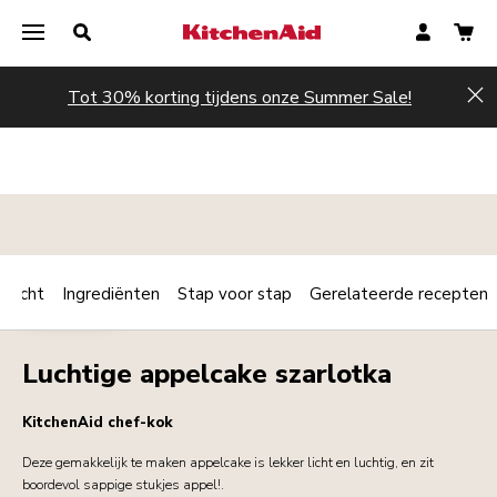
Tot 30% korting tijdens onze Summer Sale!
Hi
rzicht
Ingrediënten
Stap voor stap
Gerelateerde recepten
Print
DESSERTS
Share
Luchtige appelcake szarlotka
KitchenAid chef-kok
Deze gemakkelijk te maken appelcake is lekker licht en luchtig, en zit
boordevol sappige stukjes appel!.