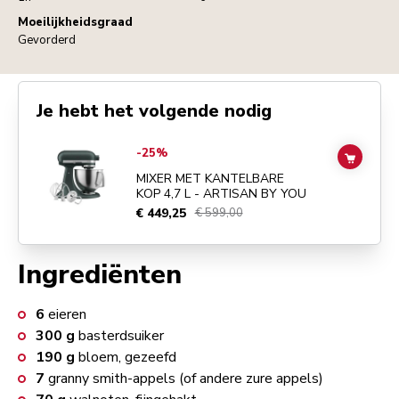
Moeilijkheidsgraad
Gevorderd
Je hebt het volgende nodig
Go to
MIXER MET KANTELBARE KOP 4,7 L - ARTISAN BY YOU
detail
-25%
ADD TO
MIXER MET KANTELBARE
KOP 4,7 L - ARTISAN BY YOU
€ 449,25
€ 599,00
Ingrediënten
6
eieren
300
g
basterdsuiker
190
g
bloem, gezeefd
7
granny smith-appels (of andere zure appels)