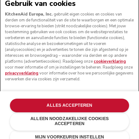
Gebruik van cookies
KitchenAid Europa, Inc.
gebruikt eigen cookies en cookies van
derden om de functionaliteit van de site te waarborgen en een optimale
browse-ervaring te bieden (strikt noodzakelijke cookies). Met jouw
VOLG ONS
toestemming gebruiken we ook cookies om de websiteprestaties te
verbeteren en aanvullende functies te bieden (functionele cookies),
statistische analyse en bezoekersmetingen uit te voeren
(analysecookies) en je advertenties te tonen die zijn afgestemd op je
interesses en browsegedrag – waaronder via derden en op andere
platforms (advertentiecookies). Raadpleeg onze
cookieverklaring
voor meer informatie of om je instellingen te beheren. Raadpleeg onze
privacyverklaring
voor informatie over hoe we persoonlijke gegevens
verwerken die via cookies zijn verzameld.
© KitchenAid 2026 - Alle rechten voorbehouden.
ALLES ACCEPTEREN
KitchenAid en het design van de mixer zijn handelsmerken
in de Verenigde Staten en andere landen.
ALLEEN NOODZAKELIJKE COOKIES
ACCEPTEREN
Mijn cookies beheren
Privacyverklaring
Cookiebeleid
Andere landen
Online geschillenafhandeling
MIJN VOORKEUREN INSTELLEN