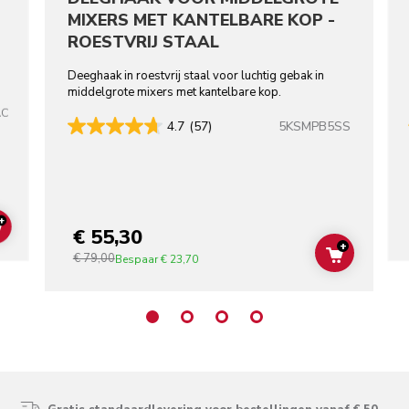
MIXERS MET KANTELBARE KOP -
ROESTVRIJ STAAL
Deeghaak in roestvrij staal voor luchtig gebak in
middelgrote mixers met kantelbare kop.
AC
5KSMPB5SS
4.7
(57)
+
€ 55,30
ADD TO CART
+
€ 79,00
ADD TO C
Bespaar
€ 23,70