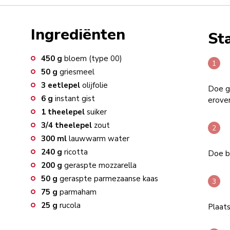
Ingrediënten
St
450
g
bloem (type 00)
50
g
griesmeel
3
eetlepel
olijfolie
Doe g
6
g
instant gist
erover
1
theelepel
suiker
3/4
theelepel
zout
300
ml
lauwwarm water
240
g
ricotta
Doe bl
200
g
geraspte mozzarella
50
g
geraspte parmezaanse kaas
75
g
parmaham
25
g
rucola
Plaat