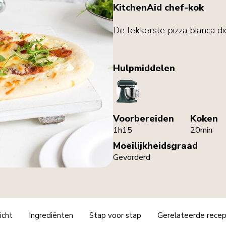
KitchenAid chef-kok
De lekkerste pizza bianca di
Hulpmiddelen
StandMixer
Voorbereiden
Koken
1h15
20min
Moeilijkheidsgraad
Gevorderd
icht
Ingrediënten
Stap voor stap
Gerelateerde rece