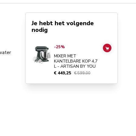
Je hebt het volgende
nodig
Go to
MIXER MET KANTELBARE KOP 4,7 L - ARTISAN BY
-25%
ADD TO CAR
water
MIXER MET
KANTELBARE KOP 4,7
L - ARTISAN BY YOU
€ 449,25
€ 599,00