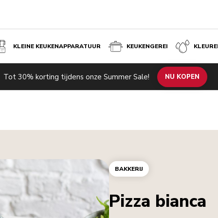
KLEINE KEUKENAPPARATUUR
KEUKENGEREI
KLEURE
Tot 30% korting tijdens onze Summer Sale!
NU KOPEN
BAKKERIJ
Pizza bianca