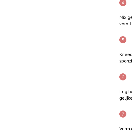
Mix g
vormt
Kneed
sponzi
Leg h
gelijk
Vorm 