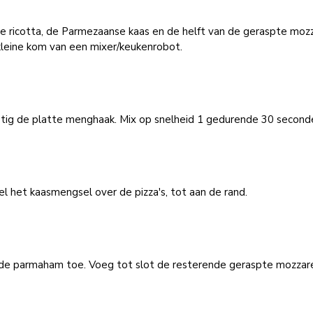
e ricotta, de Parmezaanse kaas en de helft van de geraspte mozz
kleine kom van een mixer/keukenrobot.
tig de platte menghaak. Mix op snelheid 1 gedurende 30 second
l het kaasmengsel over de pizza's, tot aan de rand.
de parmaham toe. Voeg tot slot de resterende geraspte mozzare