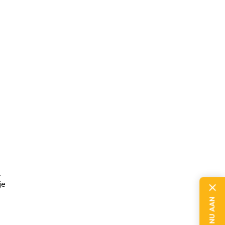
e
l
je