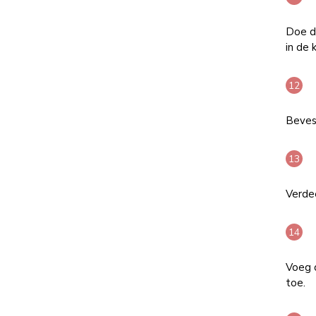
Doe d
in de 
Beves
Verdee
Voeg 
toe.