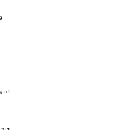
g
 in 2
en en