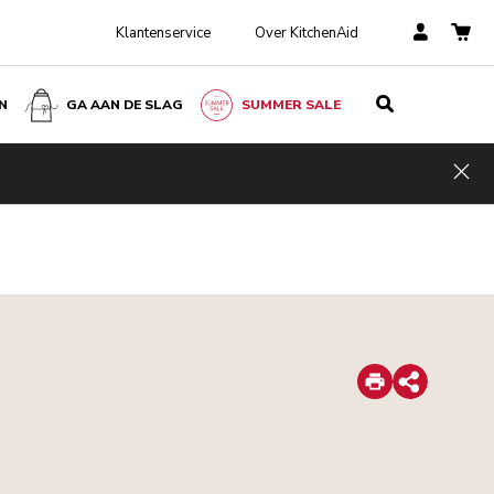
Klantenservice
Over KitchenAid
N
GA AAN DE SLAG
SUMMER SALE
Hid
Print
Share