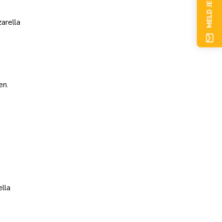
MELD JE NU AAN
arella
en.
lla