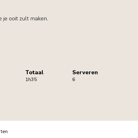
e je ooit zult maken.
Totaal
Serveren
1h35
6
pten