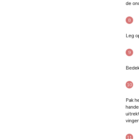
de ond
Leg o
Bedek
Pak he
handen
uitrek
vinge