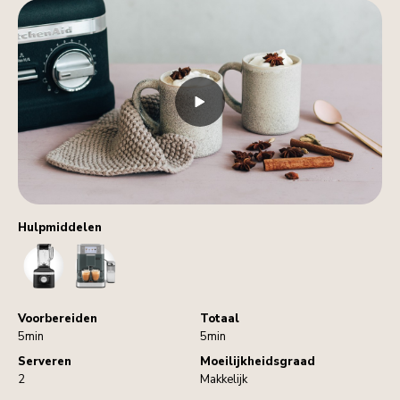
Hulpmiddelen
Blender
CoffeeMachine
Voorbereiden
Totaal
5min
5min
Serveren
Moeilijkheidsgraad
2
Makkelijk