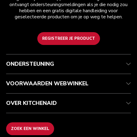
ontvangt ondersteuningsmeldingen als je die nodig zou
hebben en een gratis digitale handleiding voor
geselecteerde producten om je op weg te helpen.
REGISTREER JE PRODUCT
Health check
Algemene voorwaarden
Het merk
Zoek een winkel
Klantenservice
Verzending en levering
Onze geschiedenis
ONDERSTEUNING
Je bestelling volgen
Retournering en terugbetaling
Garantie en documenten
Imprint
Contact opnemen
Toegankelijkheidsverklaring
Veelgestelde vragen
ODR
VOORWAARDEN WEBWINKEL
OVER KITCHENAID
ZOEK EEN WINKEL