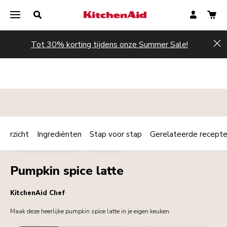
Tot 30% korting tijdens onze Summer Sale!
Hi
verzicht
Ingrediënten
Stap voor stap
Gerelateerde recept
Print
ONTBIJT / BRUNCH
DRANKJES
Share
Pumpkin spice latte
KitchenAid Chef
Maak deze heerlijke pumpkin spice latte in je eigen keuken.