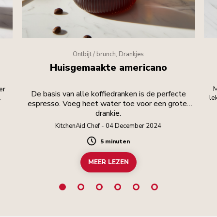
Ontbijt / brunch, Drankjes
Huisgemaakte americano
er
M
De basis van alle koffiedranken is de perfecte
.
le
espresso. Voeg heet water toe voor een groter
drankje.
KitchenAid Chef - 04 December 2024
5 minuten
Duration
MEER LEZEN