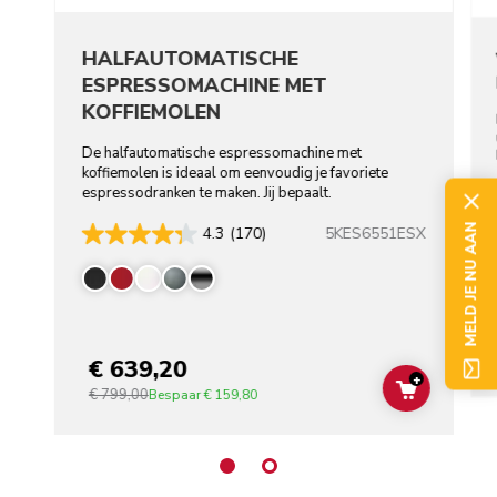
HALFAUTOMATISCHE
ESPRESSOMACHINE MET
KOFFIEMOLEN
De halfautomatische espressomachine met
koffiemolen is ideaal om eenvoudig je favoriete
espressodranken te maken. Jij bepaalt.
MELD JE NU AAN
5KES6551ESX
4.3
(170)
€ 639,20
+
€ 799,00
ADD TO C
Bespaar
€ 159,80