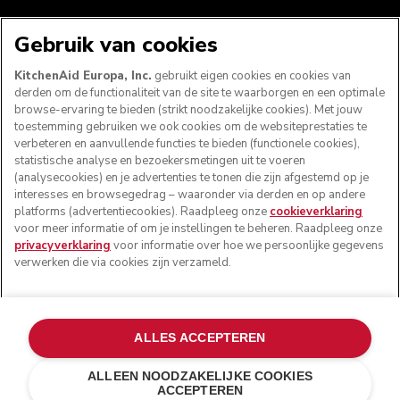
WE ACCEPTEREN
Gebruik van cookies
KitchenAid Europa, Inc.
gebruikt eigen cookies en cookies van
derden om de functionaliteit van de site te waarborgen en een optimale
browse-ervaring te bieden (strikt noodzakelijke cookies). Met jouw
VOLG ONS
toestemming gebruiken we ook cookies om de websiteprestaties te
verbeteren en aanvullende functies te bieden (functionele cookies),
statistische analyse en bezoekersmetingen uit te voeren
(analysecookies) en je advertenties te tonen die zijn afgestemd op je
interesses en browsegedrag – waaronder via derden en op andere
platforms (advertentiecookies). Raadpleeg onze
cookieverklaring
voor meer informatie of om je instellingen te beheren. Raadpleeg onze
privacyverklaring
voor informatie over hoe we persoonlijke gegevens
verwerken die via cookies zijn verzameld.
© KitchenAid 2026 - Alle rechten voorbehouden.
ALLES ACCEPTEREN
KitchenAid en het design van de mixer zijn handelsmerken
in de Verenigde Staten en andere landen.
ALLEEN NOODZAKELIJKE COOKIES
ACCEPTEREN
Mijn cookies beheren
Privacyverklaring
Cookiebeleid