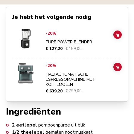
Je hebt het volgende nodig
Go to
Pure Power Blender
details page
-20%
ADD TO
PURE POWER BLENDER
€ 127,20
€ 159,00
Go to
Halfautomatische espressomachine met koffiemolen
details pa
-20%
ADD TO
HALFAUTOMATISCHE
ESPRESSOMACHINE MET
KOFFIEMOLEN
€ 639,20
€ 799,00
Ingrediënten
2
eetlepel
pompoenpuree uit blik
1/2
theelepel
gemalen nootmuskaat