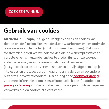
ZOEK EEN WINKEL
WE ACCEPTEREN
Gebruik van cookies
KitchenAid Europa, Inc.
gebruikt eigen cookies en cookies van
derden om de functionaliteit van de site te waarborgen en een optimale
browse-ervaring te bieden (strikt noodzakelijke cookies). Met jouw
VOLG ONS
toestemming gebruiken we ook cookies om de websiteprestaties te
verbeteren en aanvullende functies te bieden (functionele cookies),
statistische analyse en bezoekersmetingen uit te voeren
(analysecookies) en je advertenties te tonen die zijn afgestemd op je
interesses en browsegedrag – waaronder via derden en op andere
platforms (advertentiecookies). Raadpleeg onze
cookieverklaring
voor meer informatie of om je instellingen te beheren. Raadpleeg onze
privacyverklaring
voor informatie over hoe we persoonlijke gegevens
verwerken die via cookies zijn verzameld.
© KitchenAid 2026 - Alle rechten voorbehouden.