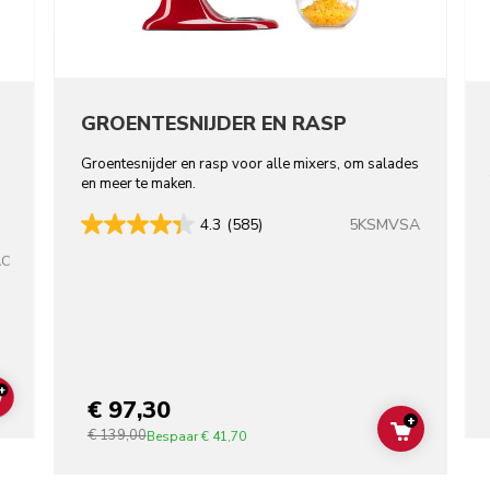
GROENTESNIJDER EN RASP
Groentesnijder en rasp voor alle mixers, om salades
en meer te maken.
5KSMVSA
4.3
(585)
AC
+
€ 97,30
ADD TO CART
+
€ 139,00
ADD TO C
Bespaar
€ 41,70