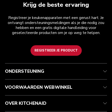
Krijg de beste ervaring
Registreer je keukenapparaten met een gerust hart. Je
ontvangt ondersteuningsmeldingen als je die nodig zou
hebben en een gratis digitale handleiding voor
geselecteerde producten om je op weg te helpen.
REGISTREER JE PRODUCT
Health check
Algemene voorwaarden
Het merk
Zoek een winkel
Klantenservice
Verzending en levering
Onze geschiedenis
ONDERSTEUNING
Je bestelling volgen
Retournering en terugbetaling
Garantie en documenten
Imprint
Contact opnemen
Toegankelijkheidsverklaring
Veelgestelde vragen
ODR
VOORWAARDEN WEBWINKEL
OVER KITCHENAID