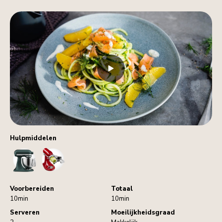
Hulpmiddelen
StandMixer
Spiralizer
Voorbereiden
Totaal
10min
10min
Serveren
Moeilijkheidsgraad