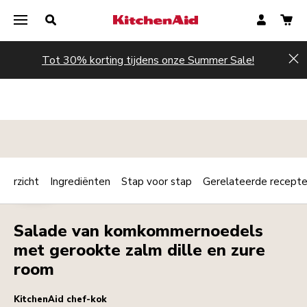
Tot 30% korting tijdens onze Summer Sale!
Hi
verzicht
Ingrediënten
Stap voor stap
Gerelateerde recept
Print
KOUD
Share
Salade van komkommernoedels
met gerookte zalm dille en zure
room
KitchenAid chef-kok