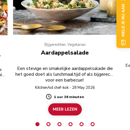
MELD JE NU AAN
Bijgerechten, Vegetarian
Aardappelsalade
r
Ee
Een stevige en smakelijke aardappelsalade die
je
het goed doet als lunchmaaltijd of als bijgerecht
ol
voor een barbecue!.
KitchenAid chef-kok - 28 May 2026
1 uur 38 minuten
Duration
MEER LEZEN