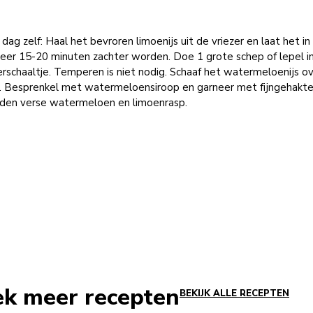
dag zelf: Haal het bevroren limoenijs uit de vriezer en laat het in
eer 15-20 minuten zachter worden. Doe 1 grote schep of lepel in
rschaaltje. Temperen is niet nodig. Schaaf het watermeloenijs o
s. Besprenkel met watermeloensiroop en garneer met fijngehakte
den verse watermeloen en limoenrasp.
ek meer recepten
BEKIJK ALLE RECEPTEN