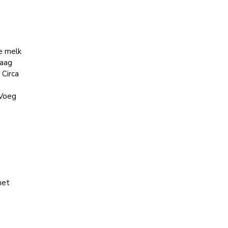
e melk
laag
 Circa
 Voeg
t
met