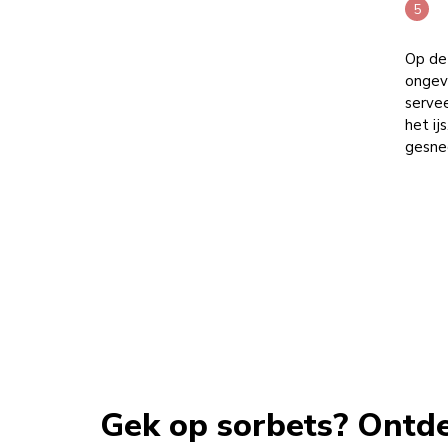
Op de 
ongev
servee
het ij
gesne
Gek op sorbets? Ontd