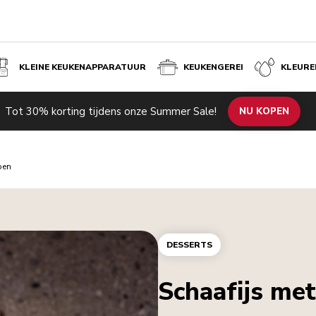
KLEINE KEUKENAPPARATUUR
KEUKENGEREI
KLEURE
Tot 30% korting tijdens onze Summer Sale!
NU KOPEN
oen
DESSERTS
Schaafijs me