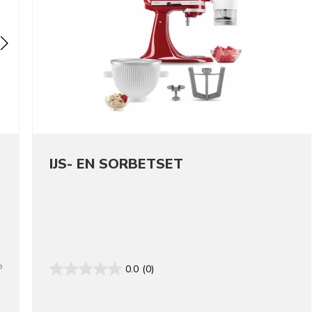
IJS- EN SORBETSET
P
0.0
(0)
lors