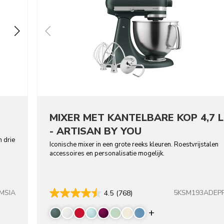
MIXER MET KANTELBARE KOP 4,7 L
- ARTISAN BY YOU
n drie
Iconische mixer in een grote reeks kleuren. Roestvrijstalen
accessoires en personalisatie mogelijk.
MSIA
5KSM193ADEP
4.5
(768)
Display more co