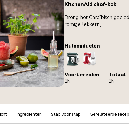
KitchenAid chef-kok
Breng het Caraïbisch gebied 
romige lekkernij.
Hulpmiddelen
StandMixer
IceShaver
Voorbereiden
Totaal
1h
1h
icht
Ingrediënten
Stap voor stap
Gerelateerde rece