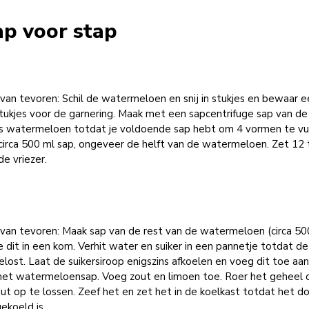
ap voor stap
van tevoren: Schil de watermeloen en snij in stukjes en bewaar 
tukjes voor de garnering. Maak met een sapcentrifuge sap van de
es watermeloen totdat je voldoende sap hebt om 4 vormen te vul
 circa 500 ml sap, ongeveer de helft van de watermeloen. Zet 12 
 de vriezer.
 van tevoren: Maak sap van de rest van de watermeloen (circa 50
 dit in een kom. Verhit water en suiker in een pannetje totdat de
elost. Laat de suikersiroop enigszins afkoelen en voeg dit toe aa
et watermeloensap. Voeg zout en limoen toe. Roer het geheel
ut op te lossen. Zeef het en zet het in de koelkast totdat het d
ekoeld is.