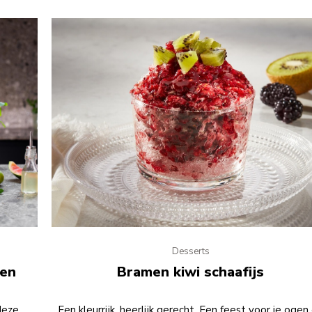
Desserts
oen
Bramen kiwi schaafijs
deze
Een kleurrijk, heerlijk gerecht. Een feest voor je ogen