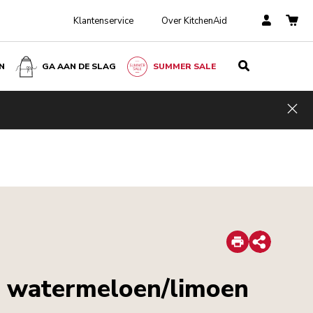
Klantenservice
Over KitchenAid
N
GA AAN DE SLAG
SUMMER SALE
Hid
Print
Share
t watermeloen/limoen