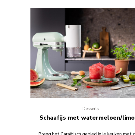
Desserts
Schaafijs met watermeloen/lim
Breng het Caraïbisch gebied in je keuken met 