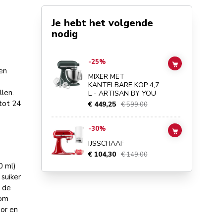
Je hebt het volgende
nodig
Go to
MIXER MET KANTELBARE KOP 4,7 L - ARTISAN BY
-25%
ADD TO CAR
een
MIXER MET
KANTELBARE KOP 4,7
len.
L - ARTISAN BY YOU
tot 24
€ 449,25
€ 599,00
Go to
IJSSCHAAF
details page
-30%
ADD TO CAR
IJSSCHAAF
€ 104,30
€ 149,00
0 ml)
 suiker
n de
 om
oor en