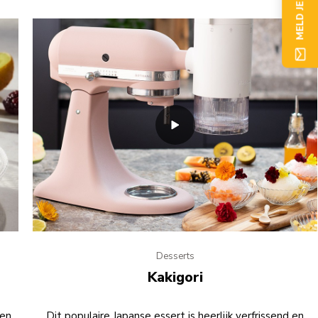
MELD JE NU AAN
Desserts
Kakigori
 en
Dit populaire Japanse essert is heerlijk verfrissend en