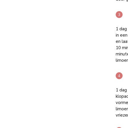
1 dag
in een
en laa
10 mi
minute
limoen
1 dag
klopac
vorme
limoen
vriezer