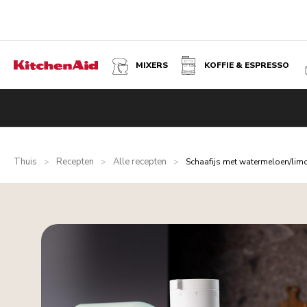
MIXERS
KOFFIE & ESPRESSO
Thuis
Recepten
Alle recepten
>
>
>
Schaafijs met watermeloen/lim