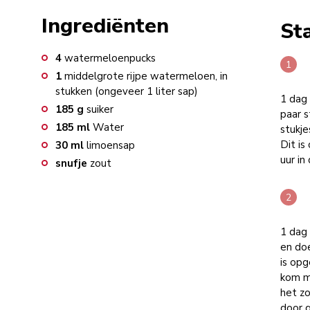
Ingrediënten
St
4
watermeloenpucks
1
middelgrote rijpe watermeloen, in
stukken (ongeveer 1 liter sap)
1 dag 
185
g
suiker
paar s
185
ml
Water
stukj
Dit is
30
ml
limoensap
uur in
snufje
zout
1 dag
en doe
is opg
kom m
het zo
door g