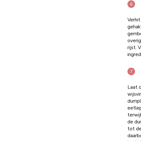
Verhit
gehak
gember
overig
rijst.
ingred
Laat 
wijsvi
dumpl
eetlep
terwij
de dum
tot de
daarbo