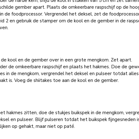
der de harde kern, snijd de kool in stukken van 5 cm en zet same
schilde gember apart. Plaats de omkeerbare raspschijf op de hoo
in de foodprocessor. Vergrendel het deksel, zet de foodprocesso
id 2 en gebruik de stamper om de kool en de gember in de raspsc
wen.
 de kool en de gember over in een grote mengkom. Zet apart.
jder de omkeerbare raspschijf en plaats het hakmes. Doe de ge
kes in de mengkom, vergrendel het deksel en pulseer totdat alles
hakt is. Voeg de shiitakes toe aan de kool en de gember.
het hakmes zitten, doe de stukjes buikspek in de mengkom, vergr
ksel en pulseer. Blijf pulseren totdat het buikspek fijngesneden i
ijken op gehakt, maar niet op paté.