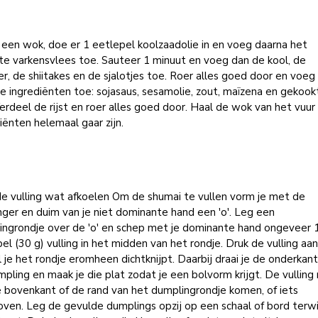
 een wok, doe er 1 eetlepel koolzaadolie in en voeg daarna het
te varkensvlees toe. Sauteer 1 minuut en voeg dan de kool, de
, de shiitakes en de sjalotjes toe. Roer alles goed door en voeg
e ingrediënten toe: sojasaus, sesamolie, zout, maïzena en gekook
 Verdeel de rijst en roer alles goed door. Haal de wok van het vuur
iënten helemaal gaar zijn.
de vulling wat afkoelen Om de shumai te vullen vorm je met de
nger en duim van je niet dominante hand een 'o'. Leg een
ingrondje over de 'o' en schep met je dominante hand ongeveer
el (30 g) vulling in het midden van het rondje. Druk de vulling aa
l je het rondje eromheen dichtknijpt. Daarbij draai je de onderkan
pling en maak je die plat zodat je een bolvorm krijgt. De vullin
 bovenkant of de rand van het dumplingrondje komen, of iets
ven. Leg de gevulde dumplings opzij op een schaal of bord terwij