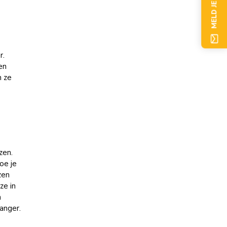
MELD JE NU AAN
r.
en
n ze
zen.
oe je
zen
ze in
n
anger.