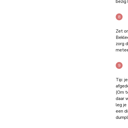
bezig 
Zet o
Bekle
zorg d
metee
Tip: j
afgede
(Om te
daar w
leg je
een d
dumpli