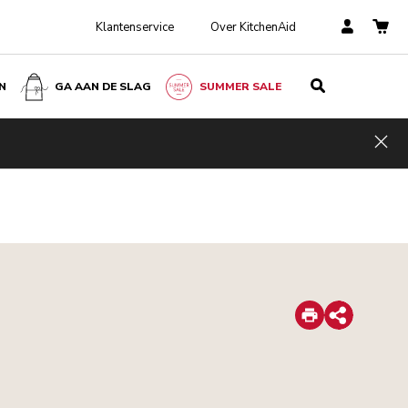
Klantenservice
Over KitchenAid
N
GA AAN DE SLAG
SUMMER SALE
Hid
Print
Share