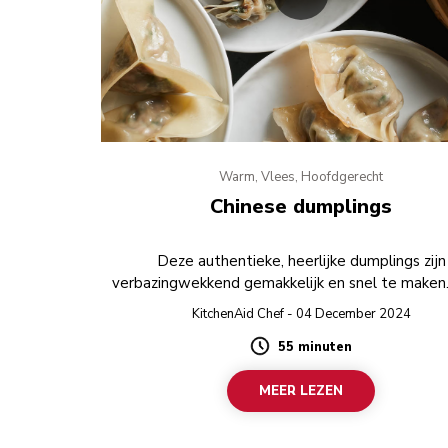
Warm, Vlees, Hoofdgerecht
Chinese dumplings
Deze authentieke, heerlijke dumplings zijn
verbazingwekkend gemakkelijk en snel te maken. 
de voedselmolen gebruikt om de vulling te vo
KitchenAid Chef - 04 December 2024
bereiden, en in de winkel kant-en-klare deegvell
55 minuten
de dumpling koopt, heb je in een mum van ti
Duration
zelfgemaakte dumplings.
MEER LEZEN