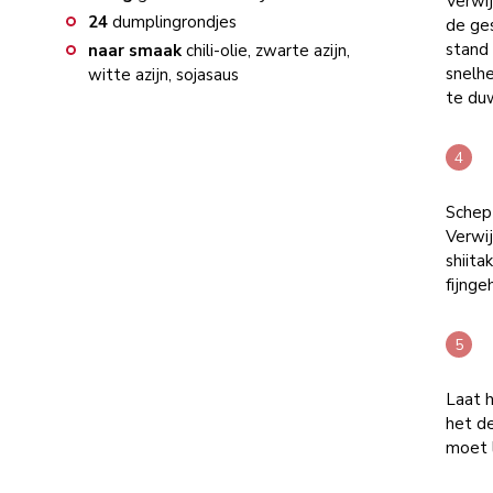
Verwij
24
dumplingrondjes
de ge
stand 
naar smaak
chili-olie, zwarte azijn,
snelhe
witte azijn, sojasaus
te du
Schep
Verwi
shiita
fijnge
Laat 
het de
moet l