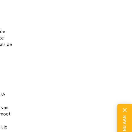
 de
te
 als de
 1½
n
t van
g moet
l je