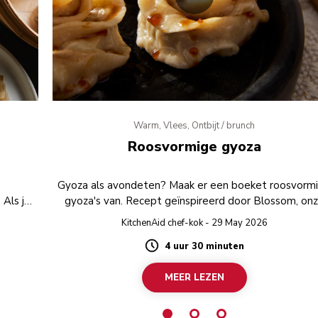
Warm, Vlees, Ontbijt / brunch
Roosvormige gyoza
Gyoza als avondeten? Maak er een boeket roosvorm
Als je
gyoza's van. Recept geïnspireerd door Blossom, on
or te
nieuwe mixer/keukenrobot uit de Design serie.
KitchenAid chef-kok - 29 May 2026
en voor
4 uur 30 minuten
jd
Duration
MEER LEZEN