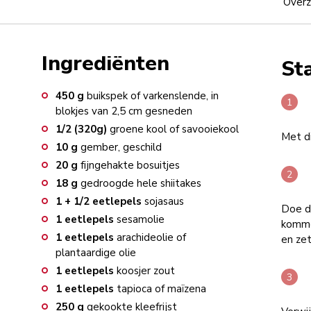
Overz
Ingrediënten
St
450
g
buikspek of varkenslende, in
blokjes van 2,5 cm gesneden
1/2 (320g)
groene kool of savooiekool
Met di
10
g
gember, geschild
20
g
fijngehakte bosuitjes
18
g
gedroogde hele shiitakes
1 + 1/2
eetlepels
sojasaus
Doe de
1
eetlepels
sesamolie
kommet
1
eetlepels
arachideolie of
en zet
plantaardige olie
1
eetlepels
koosjer zout
1
eetlepels
tapioca of maïzena
250
g
gekookte kleefrijst