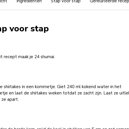
icht
Ingrediënten
Stap voor stap
Gerelateerde rece
ap voor stap
t recept maak je 24 shumai.
 shiitakes in een kommetje. Giet 240 ml kokend water in het
je en laat de shiitakes weken totdat ze zacht zijn. Laat ze uitl
 ze apart.