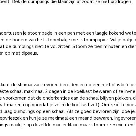
bent. Dek de dumplings die klaar zijn af zodat ze niet uitdrogen.
ndertussen je stoombakje in een pan met een laagje kokend wate
ed de bodem van het stoombakje met stoompapier. Vul je bakje 
at de dumplings niet te vol zitten. Stoom ze tien minuten en die
n op met dipsaus.
e kunt de shumai van tevoren bereiden en op een met plasticfolie
kte schaal maximaal 2 dagen in de koelkast bewaren of ze invrie
 voorkomen dat de onderkantjes aan de schaal blijven plakken, d
at maïzena op voordat je ze in de koelkast zet). Om ze in te vrie
 1 laag dumplings op een schaal. Als ze goed bevroren zijn, doe je 
iepvrieszak en kun je ze maximaal een maand bewaren. Ingevrore
ngs maak je op dezelfde manier klaar, maar stoom ze 5 minuten l