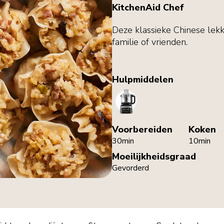
KitchenAid Chef
Deze klassieke Chinese lekk
familie of vrienden.
Hulpmiddelen
FoodProcessor
Voorbereiden
Koken
30min
10min
Moeilijkheidsgraad
Gevorderd