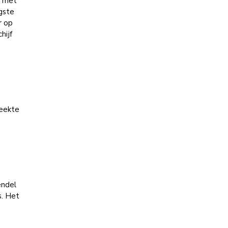
n met
gste
r op
hijf
weekte
endel
s. Het