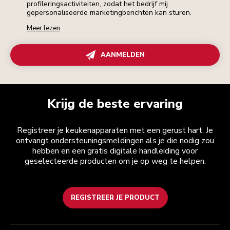
profileringsactiviteiten, zodat het bedrijf mij
gepersonaliseerde marketingberichten kan sturen.
Meer lezen
AANMELDEN
Krijg de beste ervaring
Registreer je keukenapparaten met een gerust hart. Je
ontvangt ondersteuningsmeldingen als je die nodig zou
hebben en een gratis digitale handleiding voor
geselecteerde producten om je op weg te helpen.
REGISTREER JE PRODUCT
Health check
Algemene voorwaarden
Het merk
Zoek een winkel