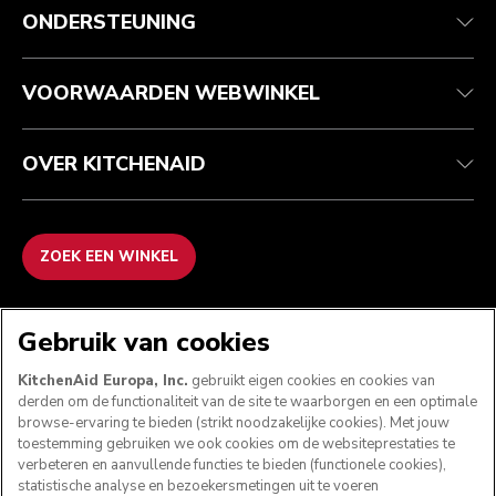
Klantenservice
Verzending en levering
Onze geschiedenis
ONDERSTEUNING
Je bestelling volgen
Retournering en terugbetaling
Garantie en documenten
Imprint
Contact opnemen
Toegankelijkheidsverklaring
Veelgestelde vragen
ODR
VOORWAARDEN WEBWINKEL
OVER KITCHENAID
ZOEK EEN WINKEL
WE ACCEPTEREN
Gebruik van cookies
KitchenAid Europa, Inc.
gebruikt eigen cookies en cookies van
derden om de functionaliteit van de site te waarborgen en een optimale
browse-ervaring te bieden (strikt noodzakelijke cookies). Met jouw
VOLG ONS
toestemming gebruiken we ook cookies om de websiteprestaties te
verbeteren en aanvullende functies te bieden (functionele cookies),
statistische analyse en bezoekersmetingen uit te voeren