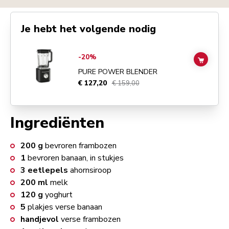
Je hebt het volgende nodig
Go to
Pure Power Blender
details page
-20%
ADD TO
PURE POWER BLENDER
€ 127,20
€ 159,00
Ingrediënten
200
g
bevroren frambozen
1
bevroren banaan, in stukjes
3
eetlepels
ahornsiroop
200
ml
melk
120
g
yoghurt
5
plakjes verse banaan
handjevol
verse frambozen