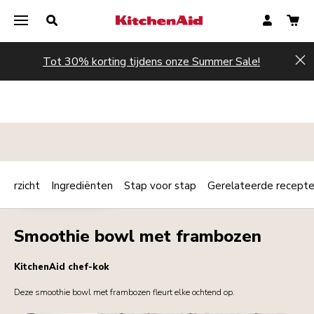
Tot 30% korting tijdens onze Summer Sale!
Hi
verzicht
Ingrediënten
Stap voor stap
Gerelateerde recept
Print
ONTBIJT / BRUNCH
Share
Smoothie bowl met frambozen
KitchenAid chef-kok
Deze smoothie bowl met frambozen fleurt elke ochtend op.