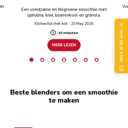
als
Vo
Een voedzame en felgroene smoothie met
spirulina, kiwi, boerenkool en granola.
KitchenAid chef-kok - 20 May 2026
MELD JE NU AAN
10 minuten
Duration
MEER LEZEN
Beste blenders om een smoothie
te maken