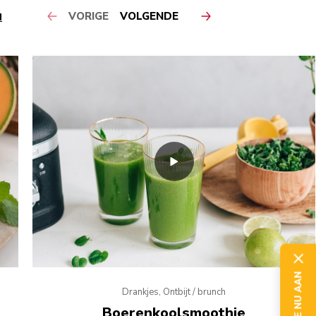
VORIGE
VOLGENDE
N
MELD JE NU AAN
Drankjes, Ontbijt / brunch
Boerenkoolsmoothie