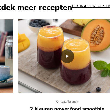
tdek meer recepten
BEKIJK ALLE RECEPTE
Ontbijt / brunch
2 kleuren powerfood smoothie