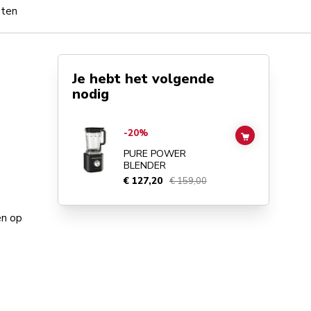
pten
Je hebt het volgende
nodig
Go to
Pure Power Blender
details page
-20%
ADD TO CAR
PURE POWER
BLENDER
€ 127,20
€ 159,00
en op