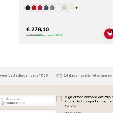
Display more co
€ 278,10
+
€ 309,00
Bespaar
€ 30,90
voor bestellingen vanaf € 50
14 dagen gratis retourneren
Ik ga ermee akkoord dat mijn
r email address
KitchenAid Europa Inc. mij ma
kanalen.