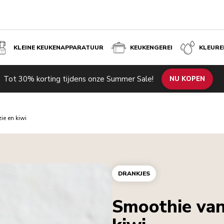
KLEINE KEUKENAPPARATUUR
KEUKENGEREI
KLEURE
Tot 30% korting tijdens onze Summer Sale!
NU KOPEN
e en kiwi
DRANKJES
Smoothie van