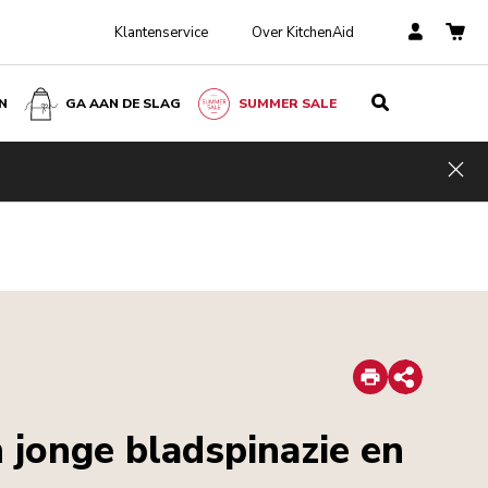
Klantenservice
Over KitchenAid
N
GA AAN DE SLAG
SUMMER SALE
Hid
Print
Share
 jonge bladspinazie en