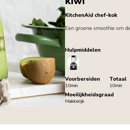
kiwi
KitchenAid chef-kok
Een groene smoothie om de
Hulpmiddelen
Blender
Voorbereiden
Totaal
10min
10min
Moeilijkheidsgraad
Makkelijk