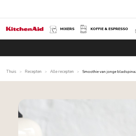
MIXERS
KOFFIE & ESPRESSO
Thuis
Recepten
Alle recepten
>
>
>
Smoothie van jonge bladspinazi