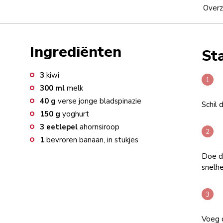
Overz
Ingrediënten
St
3
kiwi
300
ml
melk
40
g
verse jonge bladspinazie
Schil d
150
g
yoghurt
3
eetlepel
ahornsiroop
1
bevroren banaan, in stukjes
Doe d
snelhe
Voeg d