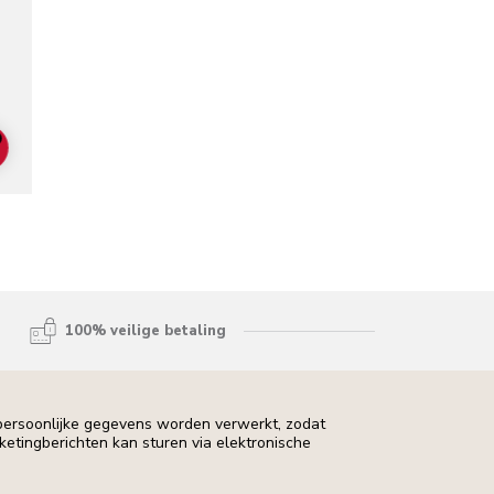
lors
ADD TO CART
100% veilige betaling
 persoonlijke gegevens worden verwerkt, zodat
rketingberichten kan sturen via elektronische