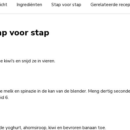
icht
Ingrediënten
Stap voor stap
Gerelateerde rece
ap voor stap
e kiwi's en snijd ze in vieren.
e melk en spinazie in de kan van de blender. Meng dertig second
id 6.
e yoghurt, ahornsiroop, kiwi en bevroren banaan toe.