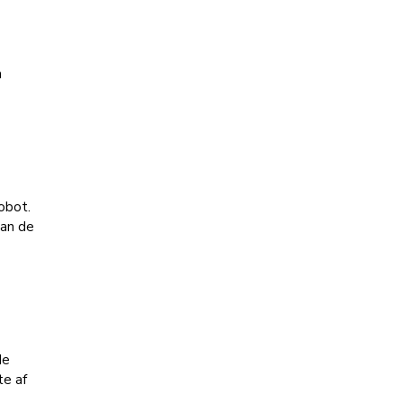
n
obot.
van de
de
e af