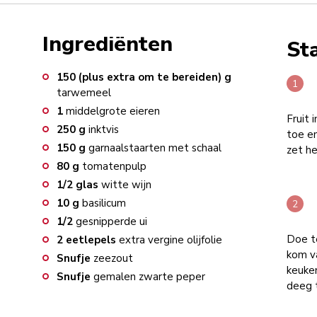
Ingrediënten
St
150 (plus extra om te bereiden)
g
tarwemeel
1
middelgrote eieren
Fruit 
250
g
inktvis
toe e
150
g
garnaalstaarten met schaal
zet he
80
g
tomatenpulp
1/2
glas
witte wijn
10
g
basilicum
1/2
gesnipperde ui
Doe te
2
eetlepels
extra vergine olijfolie
kom v
Snufje
zeezout
keuken
Snufje
gemalen zwarte peper
deeg 