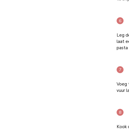
Leg d
laat e
pasta 
Voeg t
vuur l
Kook d