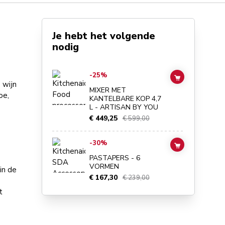
Je hebt het volgende
nodig
Go to
MIXER MET KANTELBARE KOP 4,7 L - ARTISAN BY
-25%
ADD TO CAR
 wijn
MIXER MET
oe,
KANTELBARE KOP 4,7
L - ARTISAN BY YOU
€ 449,25
€ 599,00
Go to
PASTAPERS - 6 VORMEN
details page
-30%
ADD TO CAR
PASTAPERS - 6
VORMEN
in de
€ 167,30
€ 239,00
t