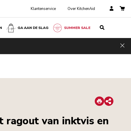
Klantenservice
Over KitchenAid
N
GA AAN DE SLAG
SUMMER SALE
Hid
Print
Share
 ragout van inktvis en