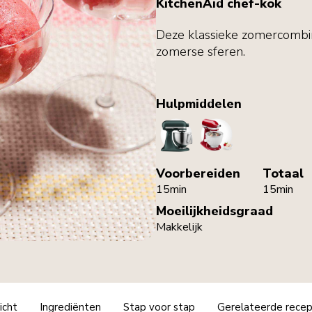
KitchenAid chef-kok
Deze klassieke zomercombin
zomerse sferen.
Hulpmiddelen
StandMixer
IceCreamMaker
Voorbereiden
Totaal
15min
15min
Moeilijkheidsgraad
Makkelijk
icht
Ingrediënten
Stap voor stap
Gerelateerde rece