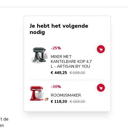
Je hebt het volgende
nodig
Go to
MIXER MET KANTELBARE KOP 4,7 L - ARTISAN BY
-25%
ADD TO CAR
MIXER MET
KANTELBARE KOP 4,7
L - ARTISAN BY YOU
€ 449,25
€ 599,00
Go to
ROOMIJSMAKER
details page
-30%
ADD TO CAR
ROOMIJSMAKER
€ 118,30
€ 169,00
et de
en