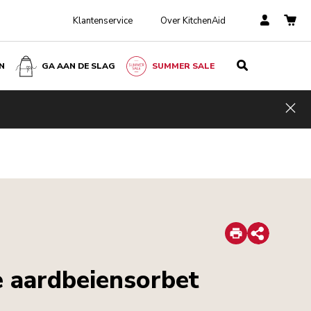
Klantenservice
Over KitchenAid
N
GA AAN DE SLAG
SUMMER SALE
Hid
Print
Share
 aardbeiensorbet