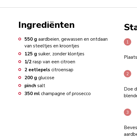
Ingrediënten
St
550
g
aardbeien, gewassen en ontdaan
van steeltjes en kroontjes
125
g
suiker, zonder klontjes
Plaats
1/2
rasp van een citroen
2
eetlepels
citroensap
200
g
glucose
pinch
salt
Doe de
350
ml
champagne of prosecco
blend
Beves
aardb