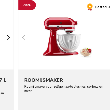
-30%
Bestsell
7 L
ROOMIJSMAKER
Roomijsmaker voor zelfgemaakte slushies, sorbets en
meer.
len