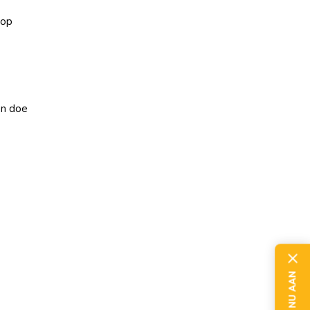
 op
en doe