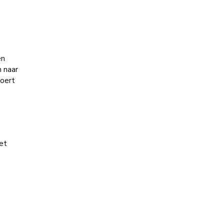
en
n naar
roert
et