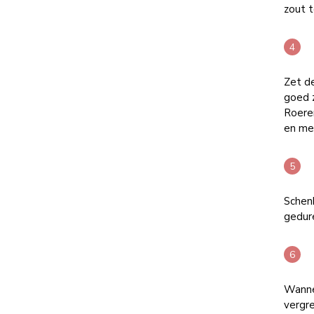
zout t
Zet de
goed z
Roere
en me
Schenk
gedur
Wannee
vergre