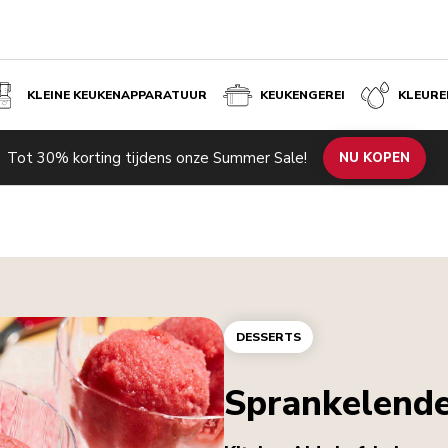
KLEINE KEUKENAPPARATUUR
KEUKENGEREI
KLEURE
Tot 30% korting tijdens onze Summer Sale!
NU KOPEN
DESSERTS
Sprankelende