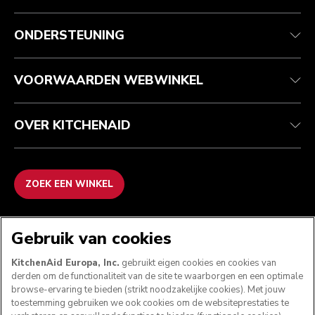
Health check
Algemene voorwaarden
Het merk
Zoek een winkel
Klantenservice
Verzending en levering
Onze geschiedenis
ONDERSTEUNING
Je bestelling volgen
Retournering en terugbetaling
Garantie en documenten
Imprint
Contact opnemen
Toegankelijkheidsverklaring
Veelgestelde vragen
ODR
VOORWAARDEN WEBWINKEL
OVER KITCHENAID
ZOEK EEN WINKEL
WE ACCEPTEREN
Gebruik van cookies
KitchenAid Europa, Inc.
gebruikt eigen cookies en cookies van
derden om de functionaliteit van de site te waarborgen en een optimale
browse-ervaring te bieden (strikt noodzakelijke cookies). Met jouw
VOLG ONS
toestemming gebruiken we ook cookies om de websiteprestaties te