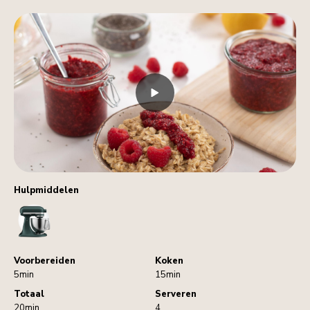
Hulpmiddelen
StandMixer
Voorbereiden
Koken
5min
15min
Totaal
Serveren
20min
4