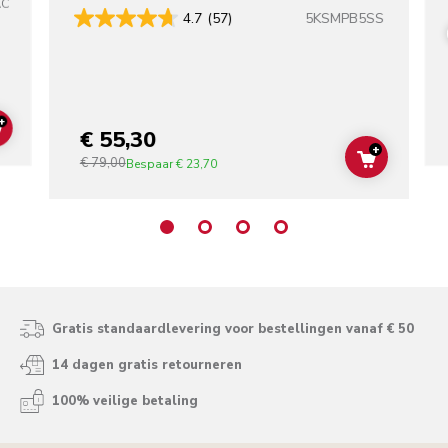
AC
5KSMPB5SS
4.7
(57)
+
€ 55,30
ADD TO CART
+
€ 79,00
ADD TO C
Bespaar
€ 23,70
Gratis standaardlevering voor bestellingen vanaf € 50
14 dagen gratis retourneren
100% veilige betaling