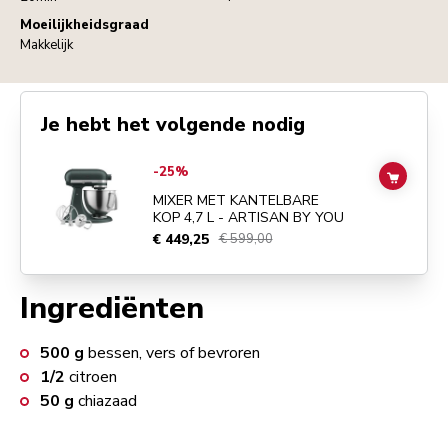
Moeilijkheidsgraad
Makkelijk
Je hebt het volgende nodig
Go to
MIXER MET KANTELBARE KOP 4,7 L - ARTISAN BY YOU
detail
-25%
ADD TO
MIXER MET KANTELBARE
KOP 4,7 L - ARTISAN BY YOU
€ 449,25
€ 599,00
Ingrediënten
500
g
bessen, vers of bevroren
1/2
citroen
50
g
chiazaad