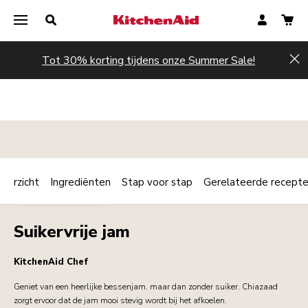
Tot 30% korting tijdens onze Summer Sale!
Hi
verzicht
Ingrediënten
Stap voor stap
Gerelateerde recept
Print
ONTBIJT / BRUNCH
Share
Suikervrije jam
KitchenAid Chef
Geniet van een heerlijke bessenjam, maar dan zonder suiker. Chiazaad
zorgt ervoor dat de jam mooi stevig wordt bij het afkoelen.