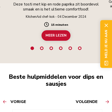
G
Deze tosti met kip en rode paprika zit boordevol
.
a
smaak en is het ultieme comfortfood!.
co
ar
KitchenAid chef-kok - 04 December 2024
15 minuten
Duration
MELD JE NU AAN
MEER LEZEN
Beste hulpmiddelen voor dips en
sausjes
VORIGE
VOLGENDE