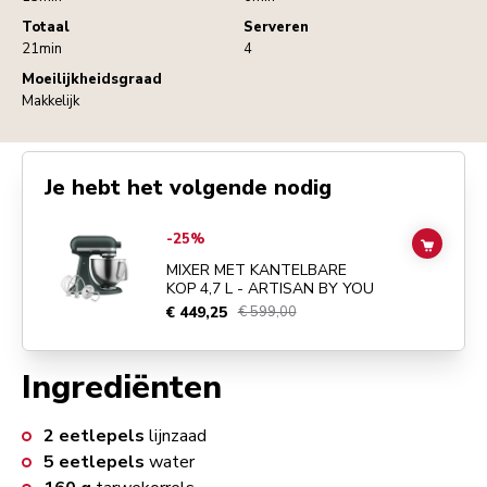
Totaal
Serveren
21min
4
Moeilijkheidsgraad
Makkelijk
Je hebt het volgende nodig
Go to
MIXER MET KANTELBARE KOP 4,7 L - ARTISAN BY YOU
detail
-25%
ADD TO
MIXER MET KANTELBARE
KOP 4,7 L - ARTISAN BY YOU
€ 449,25
€ 599,00
Ingrediënten
2
eetlepels
lijnzaad
5
eetlepels
water