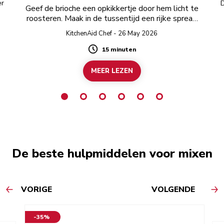
er
D
Geef de brioche een opkikkertje door hem licht te
roosteren. Maak in de tussentijd een rijke spread
van witte chocolade en pistachenoten.
KitchenAid Chef - 26 May 2026
15 minuten
Duration
MEER LEZEN
De beste hulpmiddelen voor mixen
VORIGE
VOLGENDE
-35%