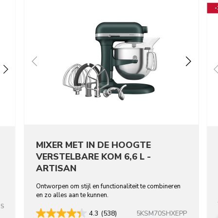
MIXER MET IN DE HOOGTE
VERSTELBARE KOM 6,6 L -
ARTISAN
Ontworpen om stijl en functionaliteit te combineren
en zo alles aan te kunnen.
SS
5KSM70SHXEPP
4.3
(538)