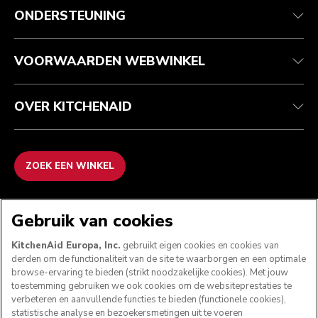
Klantenservice
Verzending en levering
Onze geschiedenis
ONDERSTEUNING
Je bestelling volgen
Retournering en terugbetaling
Garantie en documenten
Imprint
Contact opnemen
Toegankelijkheidsverklaring
Veelgestelde vragen
ODR
VOORWAARDEN WEBWINKEL
OVER KITCHENAID
ZOEK EEN WINKEL
WE ACCEPTEREN
Gebruik van cookies
KitchenAid Europa, Inc.
gebruikt eigen cookies en cookies van
derden om de functionaliteit van de site te waarborgen en een optimale
browse-ervaring te bieden (strikt noodzakelijke cookies). Met jouw
VOLG ONS
toestemming gebruiken we ook cookies om de websiteprestaties te
verbeteren en aanvullende functies te bieden (functionele cookies),
statistische analyse en bezoekersmetingen uit te voeren