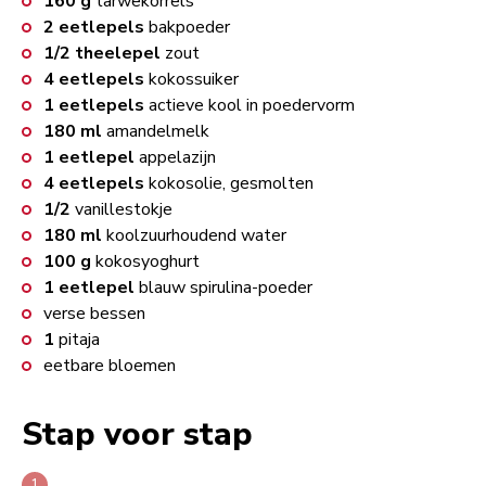
160
g
tarwekorrels
2
eetlepels
bakpoeder
1/2
theelepel
zout
4
eetlepels
kokossuiker
1
eetlepels
actieve kool in poedervorm
180
ml
amandelmelk
1
eetlepel
appelazijn
4
eetlepels
kokosolie, gesmolten
1/2
vanillestokje
180
ml
koolzuurhoudend water
100
g
kokosyoghurt
1
eetlepel
blauw spirulina-poeder
verse bessen
1
pitaja
eetbare bloemen
Stap voor stap