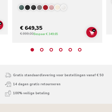
+
€ 649,35
ADD TO CART
+
€ 999,00
ADD TO C
Bespaar
€ 349,65
Gratis standaardlevering voor bestellingen vanaf € 50
14 dagen gratis retourneren
100% veilige betaling