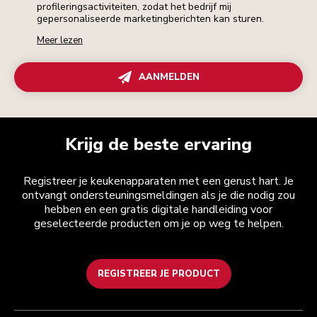
profileringsactiviteiten, zodat het bedrijf mij
gepersonaliseerde marketingberichten kan sturen.
Meer lezen
AANMELDEN
Krijg de beste ervaring
Registreer je keukenapparaten met een gerust hart. Je
ontvangt ondersteuningsmeldingen als je die nodig zou
hebben en een gratis digitale handleiding voor
geselecteerde producten om je op weg te helpen.
REGISTREER JE PRODUCT
Health check
Algemene voorwaarden
Het merk
Zoek een winkel