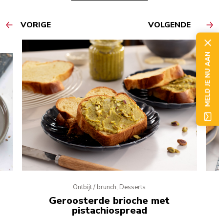
VORIGE
VOLGENDE
MELD JE NU AAN
Ontbijt / brunch, Desserts
Geroosterde brioche met
pistachiospread