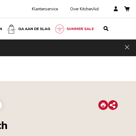
Klantenservice
Over KitchenAid
N
GA AAN DE SLAG
SUMMER SALE
Hid
Print
Share
ch