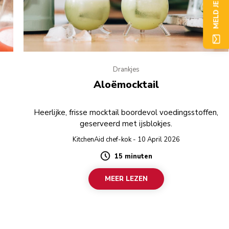
MELD JE NU AAN
Drankjes
Aloëmocktail
e
Heerlijke, frisse mocktail boordevol voedingsstoffen,
geserveerd met ijsblokjes.
KitchenAid chef-kok - 10 April 2026
15 minuten
Duration
MEER LEZEN