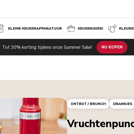
KLEINE KEUKENAPPARATUUR
KEUKENGEREI
KLEURE
Tot 30% korting tijdens onze Summer Sale!
NU KOPEN
ONTBIJT / BRUNCH
DRANKJES
Vruchtenpun