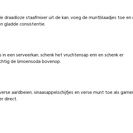
de draadloze staafmixer uit de kan, voeg de muntblaadjes toe e
n gladde consistentie.
s in een serveerkan, schenk het vruchtensap erin en schenk er
ichtig de limoensoda bovenop.
erse aardbeien, sinaasappelschijfjes en verse munt toe als garner
r direct.