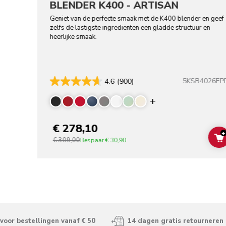
BLENDER K400 - ARTISAN
Geniet van de perfecte smaak met de K400 blender en geef
zelfs de lastigste ingrediënten een gladde structuur en
heerlijke smaak.
5KSB4026EP
4.6
(900)
Display more co
€ 278,10
+
€ 309,00
Bespaar
€ 30,90
voor bestellingen vanaf € 50
14 dagen gratis retourneren