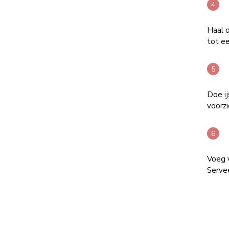
Haal 
tot ee
Doe ij
voorz
Voeg v
Servee