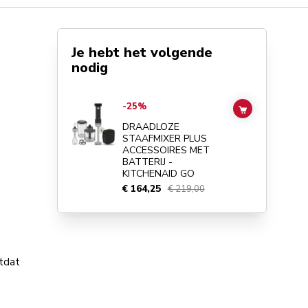
Je hebt het volgende
nodig
Go to
DRAADLOZE STAAFMIXER PLUS ACCESSOIRES MET
-25%
ADD TO CAR
DRAADLOZE
STAAFMIXER PLUS
ACCESSOIRES MET
BATTERIJ -
KITCHENAID GO
€ 164,25
€ 219,00
tdat