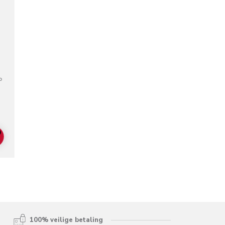
P
lors
ADD TO CART
100% veilige betaling