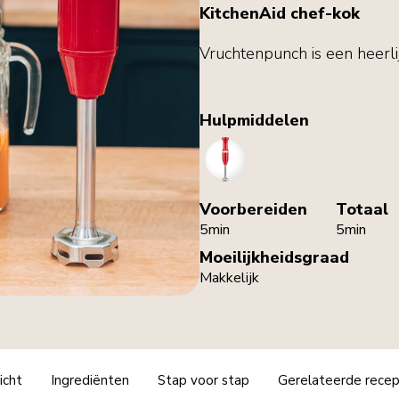
KitchenAid chef-kok
Vruchtenpunch is een heerlij
Hulpmiddelen
HandBlender
Voorbereiden
Totaal
5min
5min
Moeilijkheidsgraad
Makkelijk
icht
Ingrediënten
Stap voor stap
Gerelateerde rece