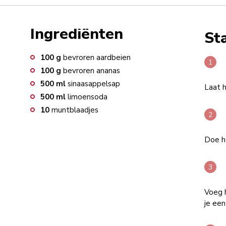
Ingrediënten
St
100
g
bevroren aardbeien
100
g
bevroren ananas
500
ml
sinaasappelsap
Laat h
500
ml
limoensoda
10
muntblaadjes
Doe he
Voeg 
je een