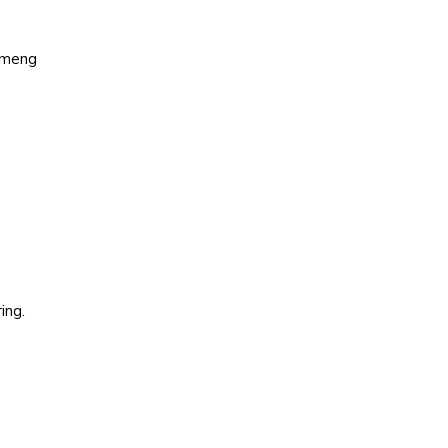
n meng
ing.