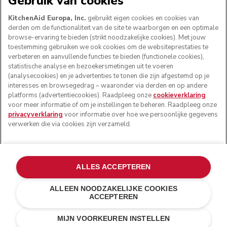
Gebruik van cookies
KitchenAid Europa, Inc.
gebruikt eigen cookies en cookies van
derden om de functionaliteit van de site te waarborgen en een optimale
browse-ervaring te bieden (strikt noodzakelijke cookies). Met jouw
VOLG ONS
toestemming gebruiken we ook cookies om de websiteprestaties te
verbeteren en aanvullende functies te bieden (functionele cookies),
statistische analyse en bezoekersmetingen uit te voeren
(analysecookies) en je advertenties te tonen die zijn afgestemd op je
interesses en browsegedrag – waaronder via derden en op andere
platforms (advertentiecookies). Raadpleeg onze
cookieverklaring
voor meer informatie of om je instellingen te beheren. Raadpleeg onze
privacyverklaring
voor informatie over hoe we persoonlijke gegevens
verwerken die via cookies zijn verzameld.
© KitchenAid 2026 - Alle rechten voorbehouden.
ALLES ACCEPTEREN
KitchenAid en het design van de mixer zijn handelsmerken
in de Verenigde Staten en andere landen.
ALLEEN NOODZAKELIJKE COOKIES
ACCEPTEREN
Mijn cookies beheren
Privacyverklaring
Cookiebeleid
Andere landen
Online geschillenafhandeling
MIJN VOORKEUREN INSTELLEN