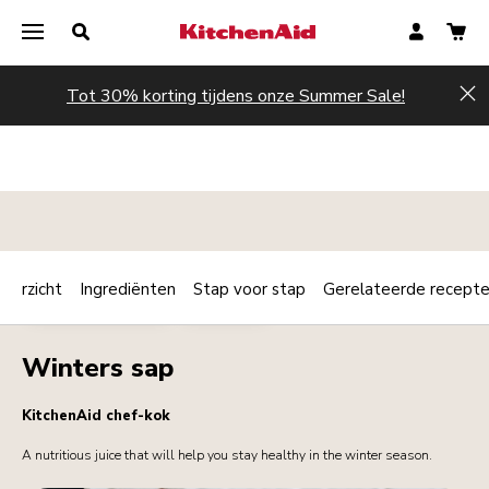
Tot 30% korting tijdens onze Summer Sale!
Hi
verzicht
Ingrediënten
Stap voor stap
Gerelateerde recept
Print
ONTBIJT / BRUNCH
DRANKJES
Share
Winters sap
KitchenAid chef-kok
A nutritious juice that will help you stay healthy in the winter season.