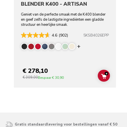
BLENDER K400 - ARTISAN
Geniet van de perfecte smaak met de K400 blender
en geef zelfs de lastigste ingrediënten een gladde
structuur en heerlijke smaak.
5KSB4026EPP
4.6
(902)
Display more color
€ 278,10
+
€ 309,00
ADD TO C
Bespaar
€ 30,90
Gratis standaardlevering voor bestellingen vanaf € 50