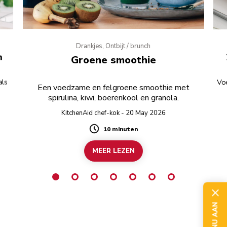
Drankjes, Ontbijt / brunch
n
Groene smoothie
als
Vo
Een voedzame en felgroene smoothie met
spirulina, kiwi, boerenkool en granola.
KitchenAid chef-kok - 20 May 2026
10 minuten
Duration
MEER LEZEN