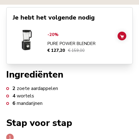
Je hebt het volgende nodig
Go to
Pure Power Blender
details page
-20%
ADD TO
PURE POWER BLENDER
€ 127,20
€ 159,00
Ingrediënten
2
zoete aardappelen
4
wortels
6
mandarijnen
Stap voor stap