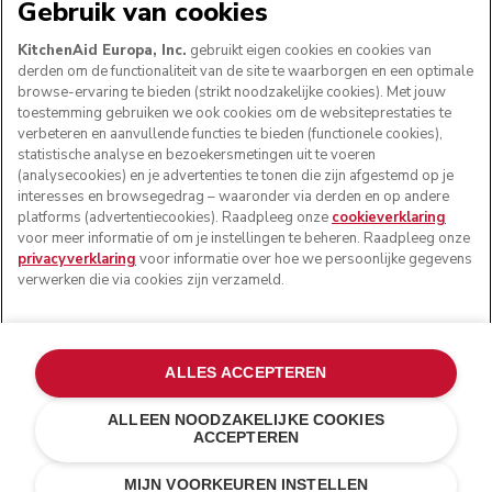
Gebruik van cookies
KitchenAid Europa, Inc.
gebruikt eigen cookies en cookies van
derden om de functionaliteit van de site te waarborgen en een optimale
browse-ervaring te bieden (strikt noodzakelijke cookies). Met jouw
VOLG ONS
toestemming gebruiken we ook cookies om de websiteprestaties te
verbeteren en aanvullende functies te bieden (functionele cookies),
statistische analyse en bezoekersmetingen uit te voeren
(analysecookies) en je advertenties te tonen die zijn afgestemd op je
interesses en browsegedrag – waaronder via derden en op andere
platforms (advertentiecookies). Raadpleeg onze
cookieverklaring
voor meer informatie of om je instellingen te beheren. Raadpleeg onze
privacyverklaring
voor informatie over hoe we persoonlijke gegevens
verwerken die via cookies zijn verzameld.
© KitchenAid 2026 - Alle rechten voorbehouden.
ALLES ACCEPTEREN
KitchenAid en het design van de mixer zijn handelsmerken
in de Verenigde Staten en andere landen.
ALLEEN NOODZAKELIJKE COOKIES
ACCEPTEREN
Mijn cookies beheren
Privacyverklaring
Cookiebeleid
Andere landen
Online geschillenafhandeling
MIJN VOORKEUREN INSTELLEN