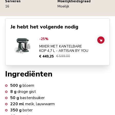
Serveren
Moeilijkheidsgraad
16
Moeilijk
Je hebt het volgende nodig
Go to
MIXER MET KANTELBARE KOP 4,7 L - ARTISAN BY YOU
detail
-25%
ADD TO
MIXER MET KANTELBARE
KOP 4,7 L - ARTISAN BY YOU
€ 449,25
€ 599,00
Ingrediënten
500
g
bloem
8
g
droge gist
50
g
basterdsuiker
220
ml
melk, lauwwarm
350
g
boter