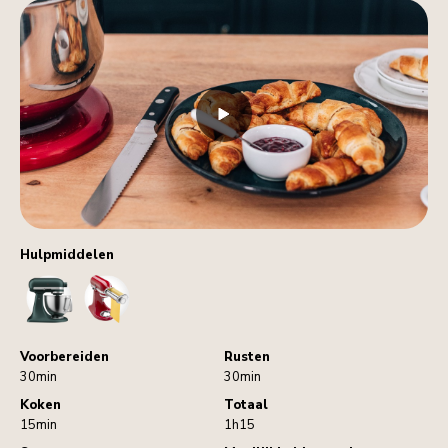
Hulpmiddelen
StandMixer
PastaRoller
Voorbereiden
Rusten
30min
30min
Koken
Totaal
15min
1h15