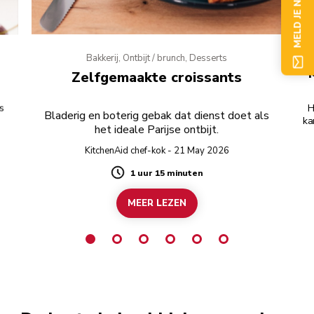
MELD JE NU AAN
Bakkerij, Ontbijt / brunch, Desserts
Zelfgemaakte croissants
ls
H
Bladerig en boterig gebak dat dienst doet als
ka
het ideale Parijse ontbijt.
j
KitchenAid chef-kok - 21 May 2026
1 uur 15 minuten
Duration
MEER LEZEN