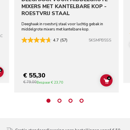
MIXERS MET KANTELBARE KOP -
ROESTVRIJ STAAL
Deeghaak in roestvrij staal voor luchtig gebak in
middelgrote mixers met kantelbare kop.
AC
5KSMPB5SS
4.7
(57)
+
€ 55,30
ADD TO CART
+
€ 79,00
ADD TO C
Bespaar
€ 23,70