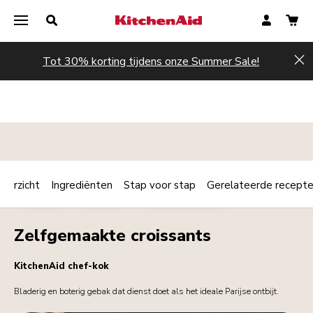
Tot 30% korting tijdens onze Summer Sale!
Hi
verzicht
Ingrediënten
Stap voor stap
Gerelateerde recept
Print
BAKKERIJ
DESSERTS
ONTBIJT / BRUNCH
Share
Zelfgemaakte croissants
KitchenAid chef-kok
Bladerig en boterig gebak dat dienst doet als het ideale Parijse ontbijt.