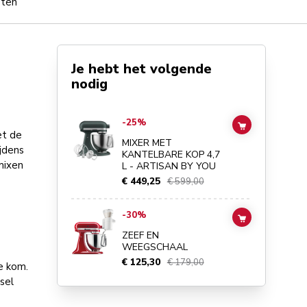
pten
Je hebt het volgende
nodig
Go to
MIXER MET KANTELBARE KOP 4,7 L - ARTISAN BY
-25%
ADD TO CAR
et de
MIXER MET
ijdens
KANTELBARE KOP 4,7
mixen
L - ARTISAN BY YOU
€ 449,25
€ 599,00
Go to
ZEEF EN WEEGSCHAAL
details page
-30%
ADD TO CAR
ZEEF EN
WEEGSCHAAL
€ 125,30
€ 179,00
e kom.
sel