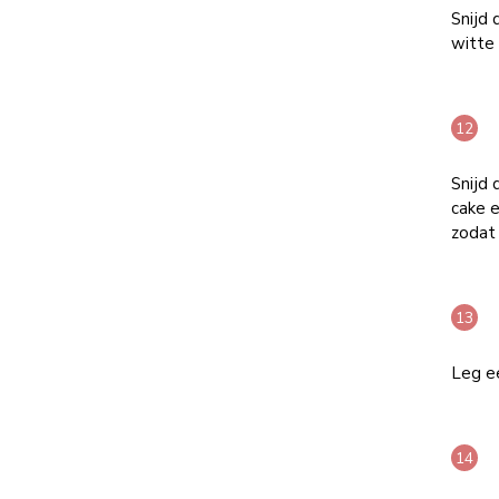
Snijd
witte 
Snijd 
cake e
zodat 
Leg e