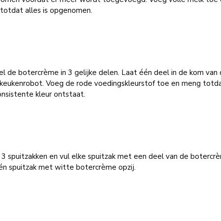
totdat alles is opgenomen.
l de botercrème in 3 gelijke delen. Laat één deel in de kom van
/keukenrobot. Voeg de rode voedingskleurstof toe en meng totda
nsistente kleur ontstaat.
3 spuitzakken en vul elke spuitzak met een deel van de botercr
én spuitzak met witte botercrème opzij.