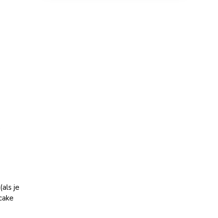
.
als je
 cake