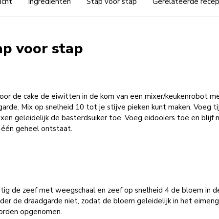
icht
Ingrediënten
Stap voor stap
Gerelateerde rece
ap voor stap
oor de cake de eiwitten in de kom van een mixer/keukenrobot m
arde. Mix op snelheid 10 tot je stijve pieken kunt maken. Voeg t
xen geleidelijk de basterdsuiker toe. Voeg eidooiers toe en blijf 
 één geheel ontstaat.
tig de zeef met weegschaal en zeef op snelheid 4 de bloem in d
der de draadgarde niet, zodat de bloem geleidelijk in het eimeng
orden opgenomen.