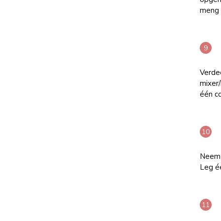
meng 
Verdee
mixer
één co
Neem 
Leg é