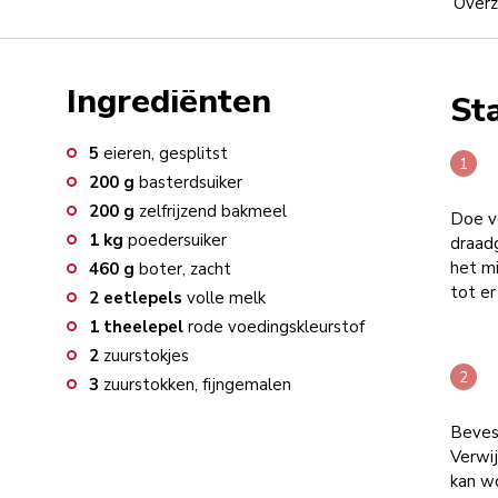
Overz
Ingrediënten
St
5
eieren, gesplitst
200
g
basterdsuiker
200
g
zelfrijzend bakmeel
Doe v
1
kg
poedersuiker
draadg
het mi
460
g
boter, zacht
tot er
2
eetlepels
volle melk
1
theelepel
rode voedingskleurstof
2
zuurstokjes
3
zuurstokken, fijngemalen
Beves
Verwij
kan w