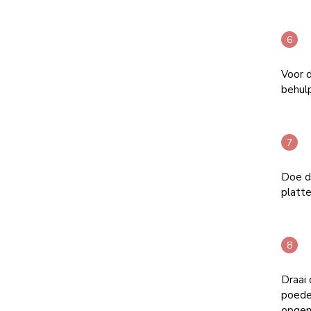
Voor 
behul
Doe d
platte
Draai 
poeder
opgen