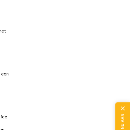
met
p een
efde
en