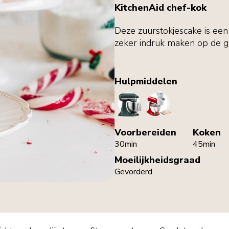
KitchenAid chef-kok
Deze zuurstokjescake is een 
zeker indruk maken op de g
Hulpmiddelen
StandMixer
Sifter
Voorbereiden
Koken
30min
45min
Moeilijkheidsgraad
Gevorderd