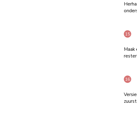
Herhaa
onder
Maak 
reste
Versi
zuurst