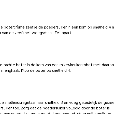
de botercrème zeef je de poedersuiker in een kom op snelheid 4 
p van de zeef met weegschaal. Zet apart.
e zachte boter in de kom van een mixer/keukenrobot met daaro
 menghaak. Klop de boter op snelheid 4.
de snelheidsregelaar naar snelheid 8 en voeg geleidelijk de geze
suiker toe. Zorg dat de poedersuiker volledig door de boter is
omen voordat er meer wordt toegevoegd. Voeg volle melk toe 