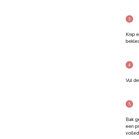
Knip 
bekled
Vul de
Bak g
een pr
volled