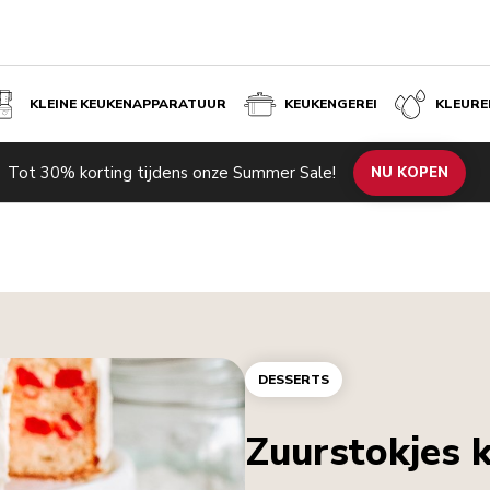
KLEINE KEUKENAPPARATUUR
KEUKENGEREI
KLEURE
Tot 30% korting tijdens onze Summer Sale!
NU KOPEN
DESSERTS
Zuurstokjes 