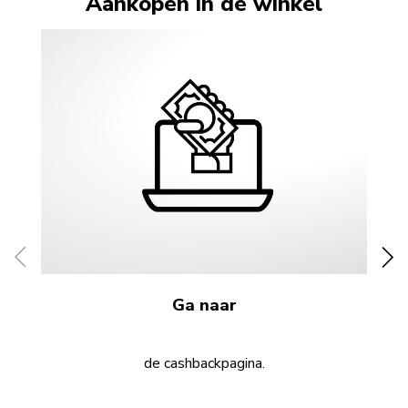
Aankopen in de winkel
Ga naar
de cashbackpagina.
Je 