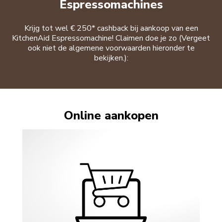
Espressomachines
Krijg tot wel € 250* cashback bij aankoop van een
KitchenAid Espressomachine! Claimen doe je zo (Vergeet
ook niet de algemene voorwaarden hieronder te
bekijken.):
Online aankopen