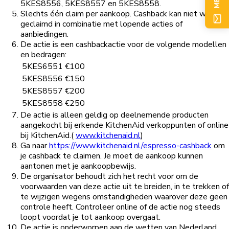
5KES8556, 5KES8557 en 5KES8558.
Slechts één claim per aankoop. Cashback kan niet worden
geclaimd in combinatie met lopende acties of
aanbiedingen.
De actie is een cashbackactie voor de volgende modellen
en bedragen:
5KES6551
€100
5KES8556
€150
5KES8557
€200
5KES8558
€250
De actie is alleen geldig op deelnemende producten
aangekocht bij erkende KitchenAid verkoppunten of online
bij KitchenAid.(
www.kitchenaid.nl
)
Ga naar
https://www.kitchenaid.nl/espresso-cashback
om
je cashback te claimen. Je moet de aankoop kunnen
aantonen met je aankoopbewijs.
De organisator behoudt zich het recht voor om de
voorwaarden van deze actie uit te breiden, in te trekken of
te wijzigen wegens omstandigheden waarover deze geen
controle heeft. Controleer online of de actie nog steeds
loopt voordat je tot aankoop overgaat.
De actie is onderworpen aan de wetten van Nederland.