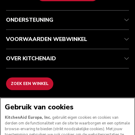
Health check
Algemene voorwaarden
Het merk
Zoek een winkel
Klantenservice
Verzending en levering
Onze geschiedenis
ONDERSTEUNING
Je bestelling volgen
Retournering en terugbetaling
Garantie en documenten
Imprint
Contact opnemen
Toegankelijkheidsverklaring
Veelgestelde vragen
ODR
VOORWAARDEN WEBWINKEL
OVER KITCHENAID
ZOEK EEN WINKEL
WE ACCEPTEREN
Gebruik van cookies
KitchenAid Europa, Inc.
gebruikt eigen cookies en cookies van
derden om de functionaliteit van de site te waarborgen en een optimale
browse-ervaring te bieden (strikt noodzakelijke cookies). Met jouw
VOLG ONS
toestemming gebruiken we ook cookies om de websiteprestaties te