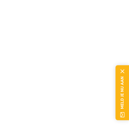
Esittelyssä Blossom. Anna
Laat uw creativiteit
tot bloei
komen met de nieuwe universele
machine uit de Design-serie van
MELD JE NU AAN
KitchenAid.
Klaar voor