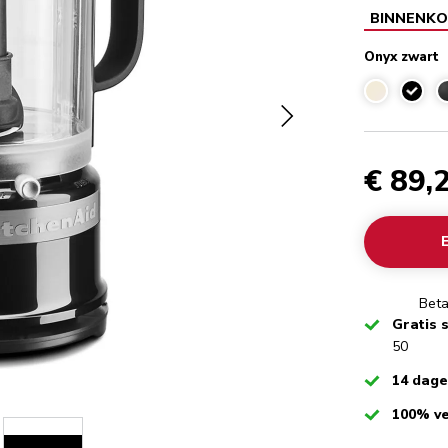
BINNENKO
Onyx zwart
Onyx 
€ 89,
Beta
Checked
Gratis 
50
Checked
14 dag
Checked
100% ve