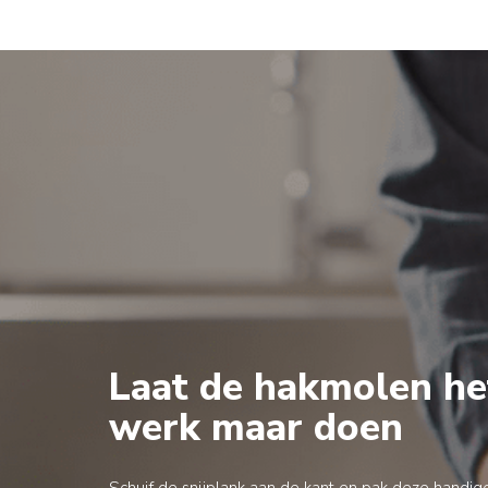
Laat de hakmolen he
werk maar doen
Schuif de snijplank aan de kant en pak deze handige