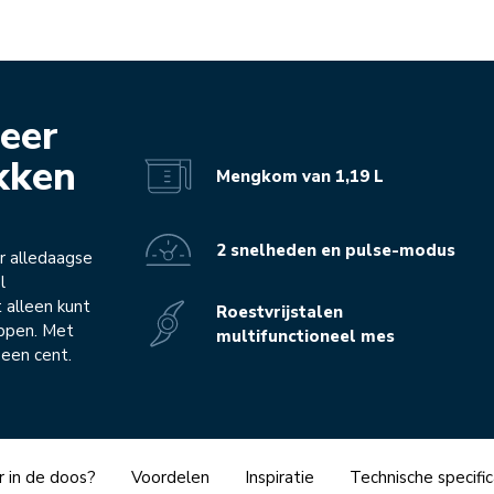
eer
kken
Mengkom van 1,19 L
2 snelheden en pulse-modus
r alledaagse
l
t alleen kunt
Roestvrijstalen
oppen. Met
multifunctioneel mes
 een cent.
r in de doos?
Voordelen
Inspiratie
Technische specific