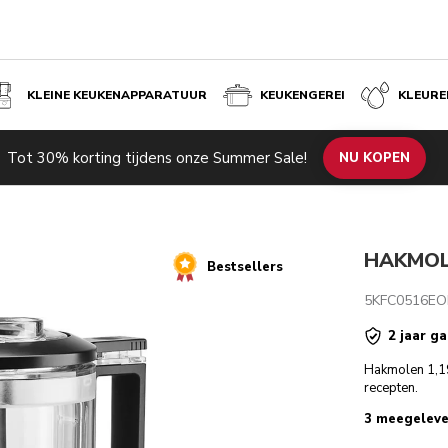
KLEINE KEUKENAPPARATUUR
KEUKENGEREI
KLEURE
Tot 30% korting tijdens onze Summer Sale!
Technische specificaties
Beoordelingen
NU KOPEN
HAKMOL
Bestsellers
5KFC0516EO
2 jaar ga
Hakmolen 1,19
recepten.
3 meegeleve