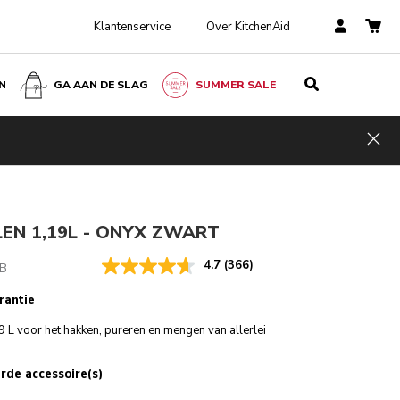
Klantenservice
Over KitchenAid
N
GA AAN DE SLAG
SUMMER SALE
Onyx zwart
€ 119,00
E-MAIL MIJ BIJ BESCHIKBAARHEID
€ 89,25
Incl.
Kosten
Hid
VAT
besparen
€ 29,75
EN 1,19L - ONYX ZWART
4.7
(366)
B
rantie
 L voor het hakken, pureren en mengen van allerlei
rde accessoire(s)