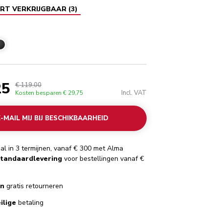
RT VERKRIJGBAAR
(
3
)
zwart
25
€ 119,00
Incl. VAT
Kosten besparen
€ 29,75
E-MAIL MIJ BIJ BESCHIKBAARHEID
al in 3 termijnen, vanaf € 300 met Alma
standaardlevering
voor bestellingen vanaf €
en
gratis retourneren
ilige
betaling