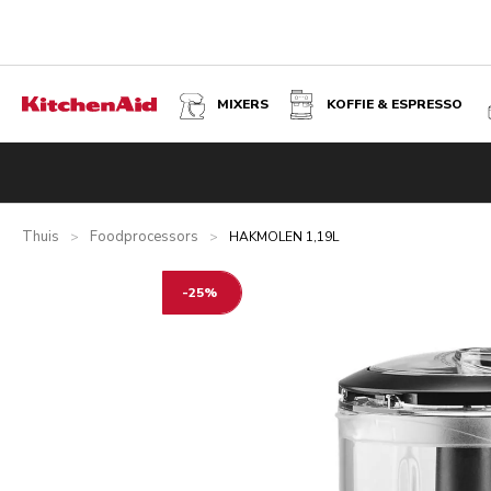
MIXERS
KOFFIE & ESPRESSO
HAKMOLEN 1,19L - ONYX ZWART
Overzicht
Wat zit er in de doos?
Voordelen
Inspiratie
Thuis
Foodprocessors
>
>
HAKMOLEN 1,19L
-25%