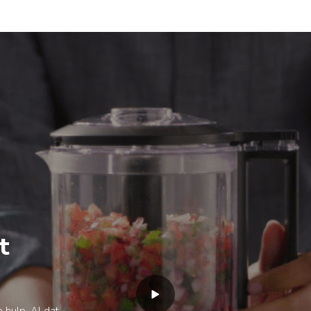
t
 hulp. Al dat