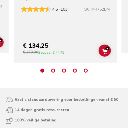
SS
5KHMR762BM
4.6
(103)
+
€ 134,25
ADD TO CART
+
€ 179,00
ADD TO C
Bespaar
€ 44,75
Gratis standaardlevering voor bestellingen vanaf € 50
14 dagen gratis retourneren
100% veilige betaling