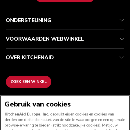
Health check
Algemene voorwaarden
Het merk
Zoek een winkel
Klantenservice
Verzending en levering
Onze geschiedenis
ONDERSTEUNING
Je bestelling volgen
Retournering en terugbetaling
Garantie en documenten
Imprint
Contact opnemen
Toegankelijkheidsverklaring
Veelgestelde vragen
ODR
VOORWAARDEN WEBWINKEL
OVER KITCHENAID
ZOEK EEN WINKEL
WE ACCEPTEREN
Gebruik van cookies
KitchenAid Europa, Inc.
gebruikt eigen cookies en cookies van
derden om de functionaliteit van de site te waarborgen en een optimale
browse-ervaring te bieden (strikt noodzakelijke cookies). Met jouw
VOLG ONS