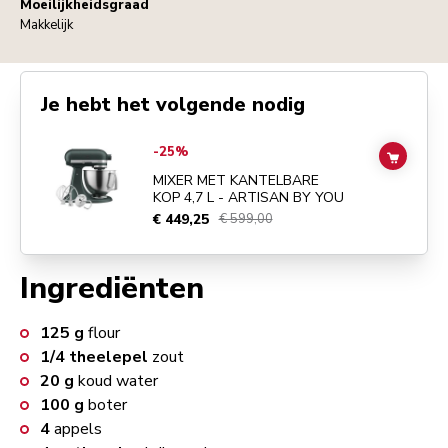
Moeilijkheidsgraad
Makkelijk
Je hebt het volgende nodig
Go to
MIXER MET KANTELBARE KOP 4,7 L - ARTISAN BY YOU
detail
-25%
ADD TO
MIXER MET KANTELBARE
KOP 4,7 L - ARTISAN BY YOU
€ 449,25
€ 599,00
Ingrediënten
125
g
flour
1/4
theelepel
zout
20
g
koud water
100
g
boter
4
appels