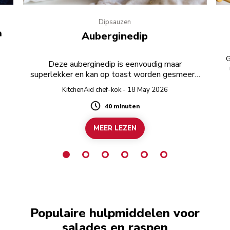
Dipsauzen
a
Auberginedip
G
Deze auberginedip is eenvoudig maar
superlekker en kan op toast worden gesmeerd
of worden geserveerd als een partydip.
KitchenAid chef-kok - 18 May 2026
40 minuten
Duration
MEER LEZEN
Populaire hulpmiddelen voor
salades en raspen