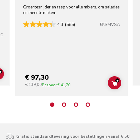
Groentesnijder en rasp voor alle mixers, om salades
en meer te maken.
5KSMVSA
4.3
(585)
AC
+
€ 97,30
ADD TO CART
+
€ 139,00
ADD TO C
Bespaar
€ 41,70
Gratis standaardlevering voor bestellingen vanaf € 50