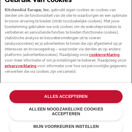
KitchenAid Europa, Inc.
gebruikt eigen cookies en cookies van
derden om de functionaliteit van de site te waarborgen en een optimale
browse-ervaring te bieden (strikt noodzakelijke cookies). Met jouw
VOLG ONS
toestemming gebruiken we ook cookies om de websiteprestaties te
verbeteren en aanvullende functies te bieden (functionele cookies),
statistische analyse en bezoekersmetingen uit te voeren
(analysecookies) en je advertenties te tonen die zijn afgestemd op je
interesses en browsegedrag – waaronder via derden en op andere
platforms (advertentiecookies). Raadpleeg onze
cookieverklaring
voor meer informatie of om je instellingen te beheren. Raadpleeg onze
privacyverklaring
voor informatie over hoe we persoonlijke gegevens
verwerken die via cookies zijn verzameld.
© KitchenAid 2026 - Alle rechten voorbehouden.
ALLES ACCEPTEREN
KitchenAid en het design van de mixer zijn handelsmerken
in de Verenigde Staten en andere landen.
ALLEEN NOODZAKELIJKE COOKIES
ACCEPTEREN
Mijn cookies beheren
Privacyverklaring
Cookiebeleid
Andere landen
Online geschillenafhandeling
MIJN VOORKEUREN INSTELLEN