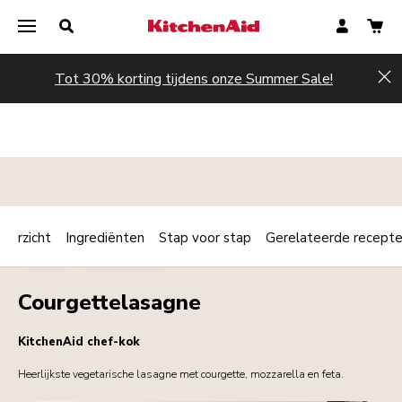
Tot 30% korting tijdens onze Summer Sale!
Hi
verzicht
Ingrediënten
Stap voor stap
Gerelateerde recept
Print
PASTA
VEGETARIAN
Share
Courgettelasagne
KitchenAid chef-kok
Heerlijkste vegetarische lasagne met courgette, mozzarella en feta.