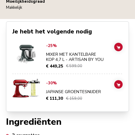
Moeilijkheidsgraad
Makkelijk
Je hebt het volgende nodig
Go to
MIXER MET KANTELBARE KOP 4,7 L - ARTISAN BY YOU
detail
-25%
ADD TO
MIXER MET KANTELBARE
KOP 4,7 L - ARTISAN BY YOU
€ 449,25
€ 599,00
Go to
JAPANSE GROENTESNIJDER
details page
-30%
ADD TO
JAPANSE GROENTESNIJDER
€ 111,30
€ 159,00
Ingrediënten