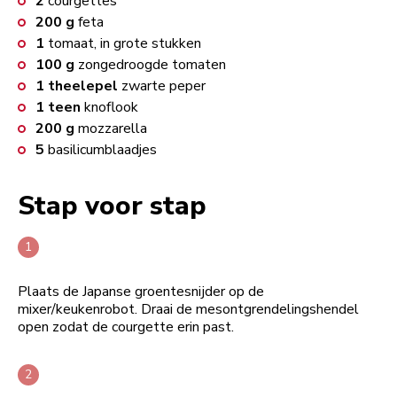
2
courgettes
200
g
feta
1
tomaat, in grote stukken
100
g
zongedroogde tomaten
1
theelepel
zwarte peper
1
teen
knoflook
200
g
mozzarella
5
basilicumblaadjes
Stap voor stap
Plaats de Japanse groentesnijder op de
mixer/keukenrobot. Draai de mesontgrendelingshendel
open zodat de courgette erin past.