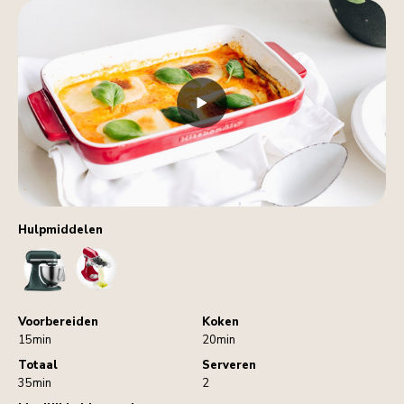
Hulpmiddelen
StandMixer
SheetCutter
Voorbereiden
Koken
15min
20min
Totaal
Serveren
35min
2