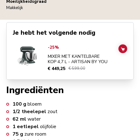
Moeilijkheidsgraad
Makkelijk
Je hebt het volgende nodig
Go to
MIXER MET KANTELBARE KOP 4,7 L - ARTISAN BY YOU
detail
-25%
ADD TO
MIXER MET KANTELBARE
KOP 4,7 L - ARTISAN BY YOU
€ 449,25
€ 599,00
Ingrediënten
100
g
bloem
1/2
theelepel
zout
62
ml
water
1
eetlepel
olijfolie
75
g
zure room