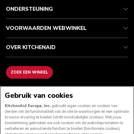
Health check
Algemene voorwaarden
Het merk
Zoek een winkel
Klantenservice
Verzending en levering
Onze geschiedenis
ONDERSTEUNING
Je bestelling volgen
Retournering en terugbetaling
Garantie en documenten
Imprint
Contact opnemen
Toegankelijkheidsverklaring
Veelgestelde vragen
ODR
VOORWAARDEN WEBWINKEL
OVER KITCHENAID
ZOEK EEN WINKEL
WE ACCEPTEREN
Gebruik van cookies
KitchenAid Europa, Inc.
gebruikt eigen cookies en cookies van
derden om de functionaliteit van de site te waarborgen en een optimale
browse-ervaring te bieden (strikt noodzakelijke cookies). Met jouw
VOLG ONS
toestemming gebruiken we ook cookies om de websiteprestaties te
verbeteren en aanvullende functies te bieden (functionele cookies),