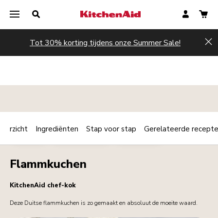
Tot 30% korting tijdens onze Summer Sale!
Hi
verzicht
Ingrediënten
Stap voor stap
Gerelateerde recept
Print
BAKKERIJ
HOOFDGERECHT
VEGETARIAN
Share
Flammkuchen
KitchenAid chef-kok
Deze Duitse flammkuchen is zo gemaakt en absoluut de moeite waard.