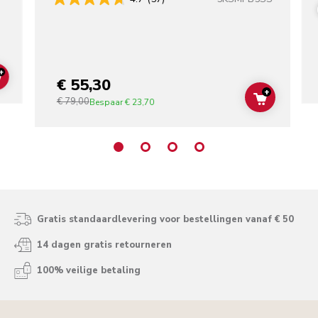
+
€ 55,30
ADD TO CART
+
€ 79,00
ADD TO C
Bespaar
€ 23,70
Gratis standaardlevering voor bestellingen vanaf € 50
14 dagen gratis retourneren
100% veilige betaling