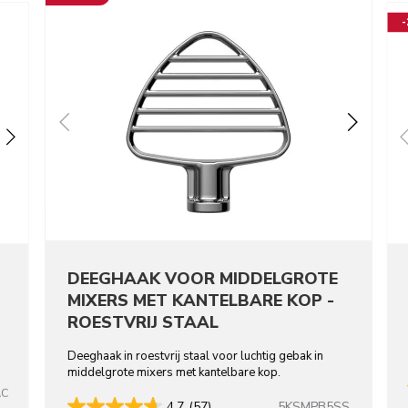
DEEGHAAK VOOR MIDDELGROTE
MIXERS MET KANTELBARE KOP -
ROESTVRIJ STAAL
Deeghaak in roestvrij staal voor luchtig gebak in
middelgrote mixers met kantelbare kop.
AC
5KSMPB5SS
4.7
(57)