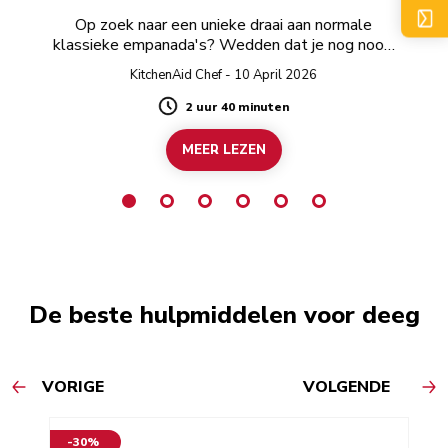
Op zoek naar een unieke draai aan normale
klassieke empanada's? Wedden dat je nog nooit
aan hibiscus hebt gedacht?
KitchenAid Chef - 10 April 2026
2 uur 40 minuten
Duration
MEER LEZEN
De beste hulpmiddelen voor deeg
VORIGE
VOLGENDE
-30%