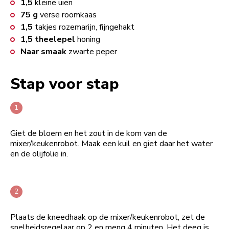
1,5
kleine uien
75
g
verse roomkaas
1,5
takjes rozemarijn, fijngehakt
1,5
theelepel
honing
Naar smaak
zwarte peper
Stap voor stap
Giet de bloem en het zout in de kom van de
mixer/keukenrobot. Maak een kuil en giet daar het water
en de olijfolie in.
Plaats de kneedhaak op de mixer/keukenrobot, zet de
snelheidsregelaar op 2 en meng 4 minuten. Het deeg is