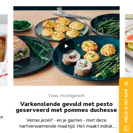
MELD JE NU AAN
Vlees, Hoofdgerecht
V
Varkenslende gevuld met pesto
geserveerd met pommes duchesse
or
D
Verras jezelf - en je gasten - met deze
hartverwarmende maaltijd. Het maakt indruk,
maar is toch eenvoudig te maken.