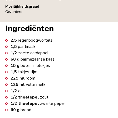
Moeilijkheidsgraad
Gevorderd
Ingrediënten
2,5
regenboogwortels
1,5
pastinaak
1/2
zoete aardappel
60
g
parmezaanse kaas
15
g
boter, in blokjes
1,5
takjes tijm
225
ml
room
125
ml
volle melk
1/2
ei
1/2
theelepel
zout
1/2
theelepel
zwarte peper
60
g
brood