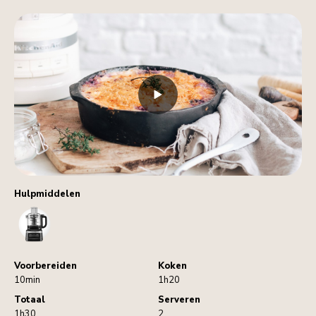
Hulpmiddelen
FoodProcessor
Voorbereiden
Koken
10min
1h20
Totaal
Serveren
1h30
2