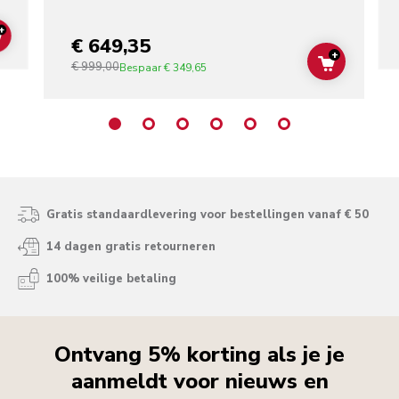
+
€ 649,35
ADD TO CART
+
€ 999,00
ADD TO C
Bespaar
€ 349,65
Gratis standaardlevering voor bestellingen vanaf € 50
14 dagen gratis retourneren
100% veilige betaling
Ontvang 5% korting als je je
aanmeldt voor nieuws en