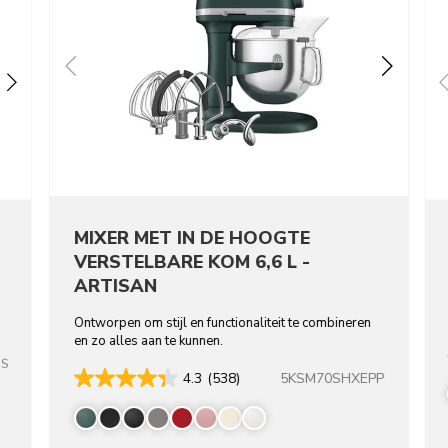
MIXER MET IN DE HOOGTE
VERSTELBARE KOM 6,6 L -
ARTISAN
Ontworpen om stijl en functionaliteit te combineren
en zo alles aan te kunnen.
SS
5KSM70SHXEPP
4.3
(538)