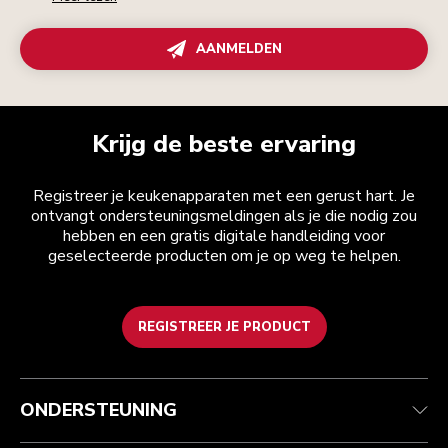
AANMELDEN
Krijg de beste ervaring
Registreer je keukenapparaten met een gerust hart. Je
ontvangt ondersteuningsmeldingen als je die nodig zou
hebben en een gratis digitale handleiding voor
geselecteerde producten om je op weg te helpen.
REGISTREER JE PRODUCT
Health check
Algemene voorwaarden
Het merk
Zoek een winkel
Klantenservice
Verzending en levering
Onze geschiedenis
ONDERSTEUNING
Je bestelling volgen
Retournering en terugbetaling
Garantie en documenten
Imprint
Contact opnemen
Toegankelijkheidsverklaring