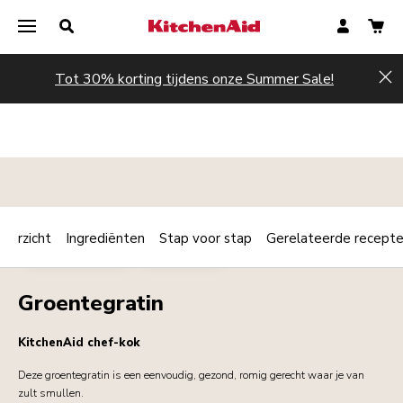
Tot 30% korting tijdens onze Summer Sale!
Hi
verzicht
Ingrediënten
Stap voor stap
Gerelateerde recept
Print
HOOFDGERECHT
VEGETARIAN
Share
Groentegratin
KitchenAid chef-kok
Deze groentegratin is een eenvoudig, gezond, romig gerecht waar je van
zult smullen.