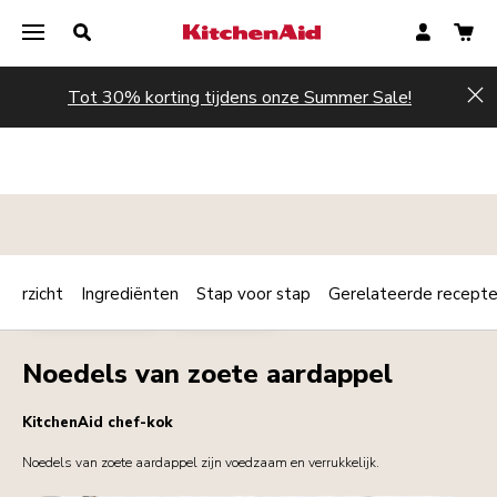
Tot 30% korting tijdens onze Summer Sale!
Hi
verzicht
Ingrediënten
Stap voor stap
Gerelateerde recept
Print
HOOFDGERECHT
VEGETARIAN
Share
Noedels van zoete aardappel
KitchenAid chef-kok
Noedels van zoete aardappel zijn voedzaam en verrukkelijk.