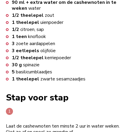
90
ml + extra water om de cashewnoten in te
weken
water
1/2
theelepel
zout
1
theelepel
uienpoeder
1/2
citroen, sap
1
teen
knoflook
3
zoete aardappelen
3
eetlepels
olijfolie
1/2
theelepel
kerriepoeder
30
g
spinazie
5
basilicumblaadjes
1
theelepel
zwarte sesamzaadjes
Stap voor stap
Laat de cashewnoten ten minste 2 uur in water weken.
Giet ze af en spoel ze grondig af.