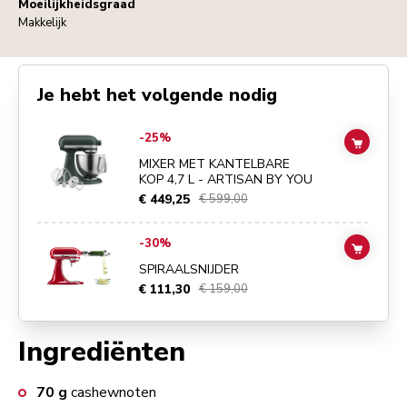
Moeilijkheidsgraad
Makkelijk
Je hebt het volgende nodig
Go to
MIXER MET KANTELBARE KOP 4,7 L - ARTISAN BY YOU
detail
-25%
ADD TO
MIXER MET KANTELBARE
KOP 4,7 L - ARTISAN BY YOU
€ 449,25
€ 599,00
Go to
SPIRAALSNIJDER
details page
-30%
ADD TO
SPIRAALSNIJDER
€ 111,30
€ 159,00
Ingrediënten
70
g
cashewnoten