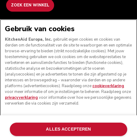
ZOEK EEN WINKEL
WE ACCEPTEREN
Gebruik van cookies
KitchenAid Europa, Inc.
gebruikt eigen cookies en cookies van
derden om de functionaliteit van de site te waarborgen en een optimale
browse-ervaring te bieden (strikt noodzakelijke cookies). Met jouw
VOLG ONS
toestemming gebruiken we ook cookies om de websiteprestaties te
verbeteren en aanvullende functies te bieden (functionele cookies),
statistische analyse en bezoekersmetingen uit te voeren
(analysecookies) en je advertenties te tonen die zijn afgestemd op je
interesses en browsegedrag – waaronder via derden en op andere
platforms (advertentiecookies). Raadpleeg onze
cookieverklaring
voor meer informatie of om je instellingen te beheren. Raadpleeg onze
privacyverklaring
voor informatie over hoe we persoonlijke gegevens
verwerken die via cookies zijn verzameld.
© KitchenAid 2026 - Alle rechten voorbehouden.
ALLES ACCEPTEREN
KitchenAid en het design van de mixer zijn handelsmerken
in de Verenigde Staten en andere landen.