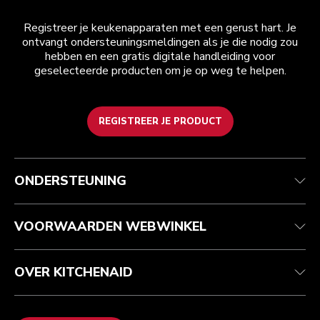
Registreer je keukenapparaten met een gerust hart. Je
ontvangt ondersteuningsmeldingen als je die nodig zou
hebben en een gratis digitale handleiding voor
geselecteerde producten om je op weg te helpen.
REGISTREER JE PRODUCT
Health check
Algemene voorwaarden
Het merk
Zoek een winkel
Klantenservice
Verzending en levering
Onze geschiedenis
ONDERSTEUNING
Je bestelling volgen
Retournering en terugbetaling
Garantie en documenten
Imprint
Contact opnemen
Toegankelijkheidsverklaring
Veelgestelde vragen
ODR
VOORWAARDEN WEBWINKEL
OVER KITCHENAID