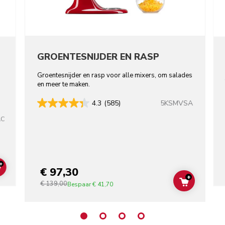
GROENTESNIJDER EN RASP
Groentesnijder en rasp voor alle mixers, om salades
en meer te maken.
5KSMVSA
4.3
(585)
AC
+
€ 97,30
ADD TO CART
+
€ 139,00
ADD TO C
Bespaar
€ 41,70