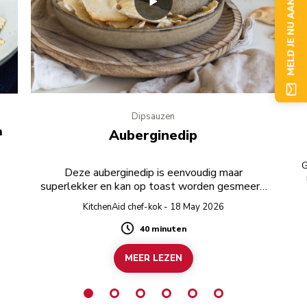
MELD JE NU AAN
Dipsauzen
a
Auberginedip
G
Deze auberginedip is eenvoudig maar
superlekker en kan op toast worden gesmeerd
of worden geserveerd als een partydip.
KitchenAid chef-kok - 18 May 2026
40 minuten
Duration
MEER LEZEN