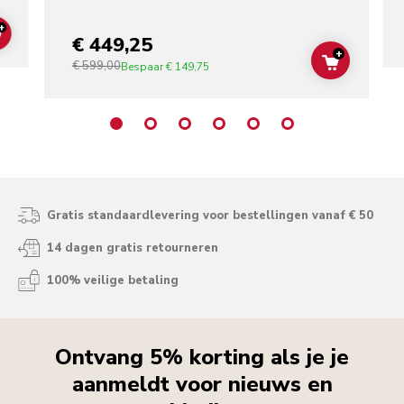
+
ADD TO CART
€ 449,25
+
€ 599,00
ADD TO C
Bespaar
€ 149,75
Gratis standaardlevering voor bestellingen vanaf € 50
14 dagen gratis retourneren
100% veilige betaling
Ontvang 5% korting als je je
aanmeldt voor nieuws en