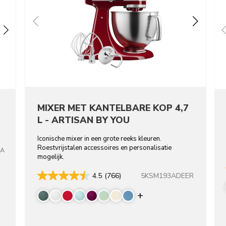
MIXER MET KANTELBARE KOP 4,7
L - ARTISAN BY YOU
Iconische mixer in een grote reeks kleuren.
Roestvrijstalen accessoires en personalisatie
TA
mogelijk.
5KSM193ADEER
4.5
(766)
Display more color