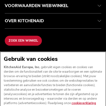
VOORWAARDEN WEBWINKEL
OVER KITCHENAID
ZOEK EEN WINKEL
WE ACCEPTEREN
Gebruik van cookies
KitchenAid Europa, Inc.
gebruikt eigen cookies en cookies van
derden om de functionaliteit van de site te waarborgen en een optimale
browse-ervaring te bieden (strikt noodzakelijke cookies). Met jouw
VOLG ONS
toestemming gebruiken we ook cookies om de websiteprestaties te
verbeteren en aanvullende functies te bieden (functionele cookies),
statistische analyse en bezoekersmetingen uit te voeren
(analysecookies) en je advertenties te tonen die zijn afgestemd op je
interesses en browsegedrag – waaronder via derden en op andere
platforms (advertentiecookies). Raadpleeg onze
cookieverklaring