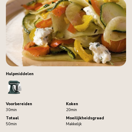
Hulpmiddelen
StandMixer
Voorbereiden
Koken
30min
20min
Totaal
Moeilijkheidsgraad
50min
Makkelijk