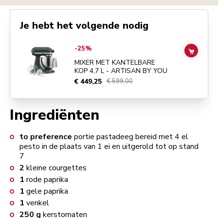
Je hebt het volgende nodig
Go to
MIXER MET KANTELBARE KOP 4,7 L - ARTISAN BY YOU
detail
-25%
ADD TO
MIXER MET KANTELBARE
KOP 4,7 L - ARTISAN BY YOU
€ 449,25
€ 599,00
Ingrediënten
to preference
portie pastadeeg bereid met 4 el
pesto in de plaats van 1 ei en uitgerold tot op stand
7
2
kleine courgettes
1
rode paprika
1
gele paprika
1
venkel
250
g
kerstomaten