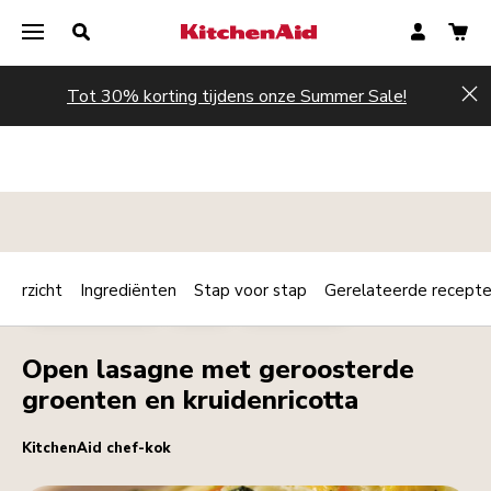
Tot 30% korting tijdens onze Summer Sale!
Hi
verzicht
Ingrediënten
Stap voor stap
Gerelateerde recept
Print
HOOFDGERECHT
PASTA
VEGETARIAN
Share
Open lasagne met geroosterde
groenten en kruidenricotta
KitchenAid chef-kok