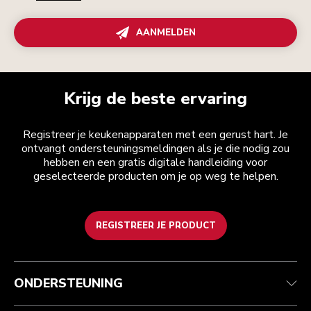
AANMELDEN
Krijg de beste ervaring
Registreer je keukenapparaten met een gerust hart. Je
ontvangt ondersteuningsmeldingen als je die nodig zou
hebben en een gratis digitale handleiding voor
geselecteerde producten om je op weg te helpen.
REGISTREER JE PRODUCT
Health check
Algemene voorwaarden
Het merk
Zoek een winkel
Klantenservice
Verzending en levering
Onze geschiedenis
ONDERSTEUNING
Je bestelling volgen
Retournering en terugbetaling
Garantie en documenten
Imprint
Contact opnemen
Toegankelijkheidsverklaring
Veelgestelde vragen
ODR