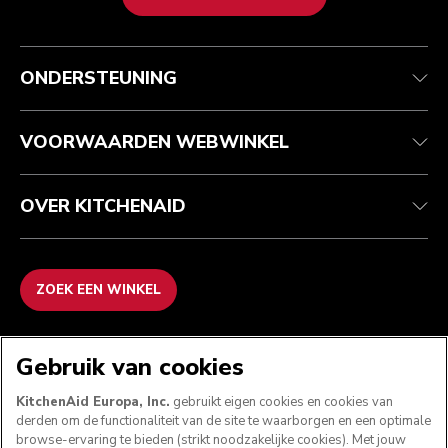
Health check
Algemene voorwaarden
Het merk
Zoek een winkel
Klantenservice
Verzending en levering
Onze geschiedenis
ONDERSTEUNING
Je bestelling volgen
Retournering en terugbetaling
Garantie en documenten
Imprint
Contact opnemen
Toegankelijkheidsverklaring
Veelgestelde vragen
ODR
VOORWAARDEN WEBWINKEL
OVER KITCHENAID
ZOEK EEN WINKEL
WE ACCEPTEREN
Gebruik van cookies
KitchenAid Europa, Inc.
gebruikt eigen cookies en cookies van
derden om de functionaliteit van de site te waarborgen en een optimale
browse-ervaring te bieden (strikt noodzakelijke cookies). Met jouw