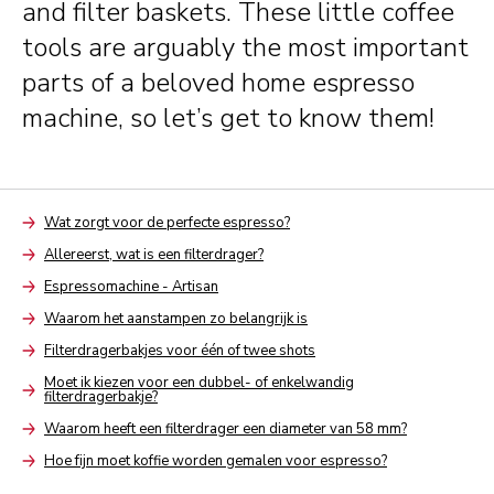
and filter baskets. These little coffee
tools are arguably the most important
parts of a beloved home espresso
machine, so let’s get to know them!
Wat zorgt voor de perfecte espresso?
Arrow
Allereerst, wat is een filterdrager?
Arrow
Espressomachine - Artisan
Arrow
Waarom het aanstampen zo belangrijk is
Arrow
Filterdragerbakjes voor één of twee shots
Arrow
Moet ik kiezen voor een dubbel- of enkelwandig
filterdragerbakje?
Arrow
Waarom heeft een filterdrager een diameter van 58 mm?
Arrow
Hoe fijn moet koffie worden gemalen voor espresso?
Arrow