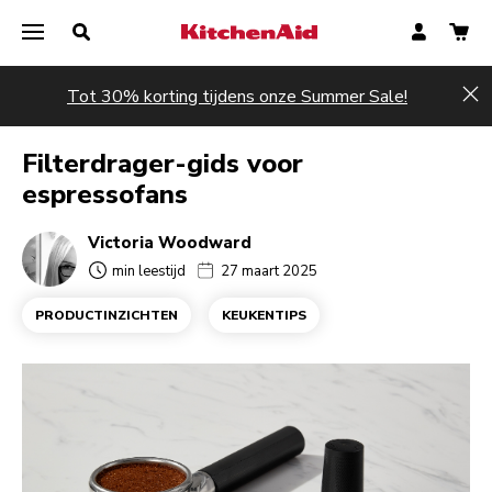
Tot 30% korting tijdens onze Summer Sale!
Hi
Filterdrager-gids voor
espressofans
Victoria Woodward
min leestijd
27 maart 2025
PRODUCTINZICHTEN
KEUKENTIPS