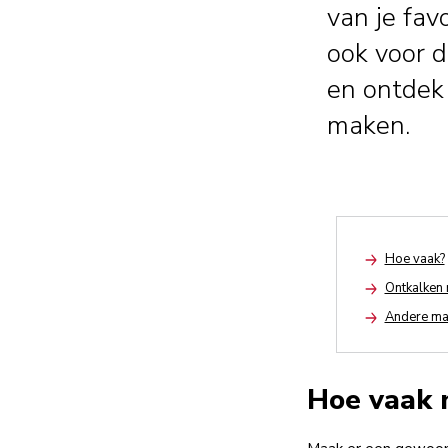
van je fav
ook voor d
en ontdek
maken.
Hoe vaak?
Arrow
Ontkalken 
Arrow
Andere man
Arrow
Hoe vaak 