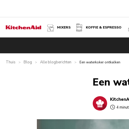
MIXERS
KOFFIE & ESPRESSO
Thuis
Blog
Alle blogberichten
>
>
>
Een waterkoker ontkalken
Een wa
KitchenA
4 minut