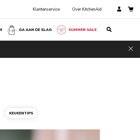
Klantenservice
Over KitchenAid
N
GA AAN DE SLAG
SUMMER SALE
Hid
KEUKENTIPS