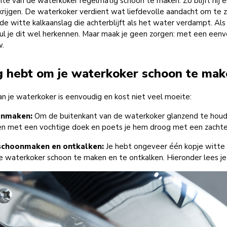
 van de waterkoker regelmatig schoon te maken. Zo blijft hij er go
 krijgen. De waterkoker verdient wat liefdevolle aandacht om te z
de witte kalkaanslag die achterblijft als het water verdampt. Als
l je dit wel herkennen. Maar maak je geen zorgen: met een eenvou
w.
g hebt om je waterkoker schoon te ma
 je waterkoker is eenvoudig en kost niet veel moeite:
onmaken:
Om de buitenkant van de waterkoker glanzend te houde
en met een vochtige doek en poets je hem droog met een zacht
schoonmaken en ontkalken:
Je hebt ongeveer één kopje witte 
e waterkoker schoon te maken en te ontkalken. Hieronder lees je 