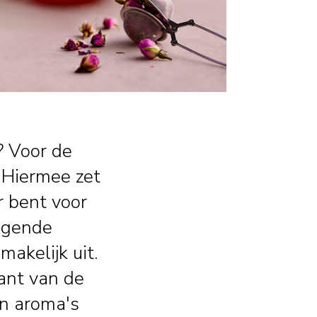
? Voor de
 Hiermee zet
r bent voor
 ogende
smakelijk uit.
ant van de
en aroma's