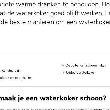
oriete warme dranken te behouden. Het
at de waterkoker goed blijft werken. L
 de beste manieren om een waterkoker
De buitenkant schoonmaken
Arrow
met natuurazijn
Je ideale waterkoker
Arrow
ieren om te ontkalken
maak je een waterkoker schoon?