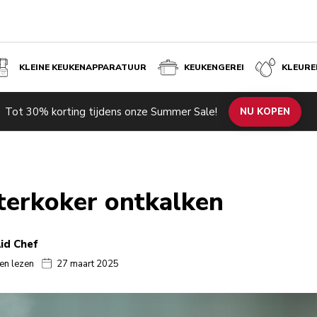
KLEINE KEUKENAPPARATUUR
KEUKENGEREI
KLEURE
Tot 30% korting tijdens onze Summer Sale!
NU KOPEN
terkoker ontkalken
id Chef
en lezen
27 maart 2025