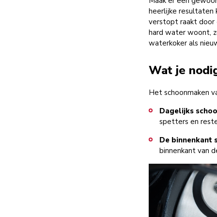
Maak er een gewoonte
heerlijke resultaten
verstopt raakt door 
hard water woont, zu
waterkoker als nieu
Wat je nodi
Het schoonmaken van
Dagelijks scho
spetters en rest
De binnenkant 
binnenkant van d