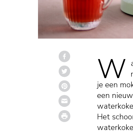
W
je een mok
een nieuwe
Email
waterkoker 
Print
Het schoo
waterkoke