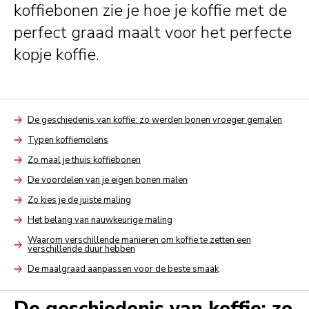
koffiebonen zie je hoe je koffie met de
perfect graad maalt voor het perfecte
kopje koffie.
De geschiedenis van koffie: zo werden bonen vroeger gemalen
Arrow
Typen koffiemolens
Arrow
Zo maal je thuis koffiebonen
Arrow
De voordelen van je eigen bonen malen
Arrow
Zo kies je de juiste maling
Arrow
Het belang van nauwkeurige maling
Arrow
Waarom verschillende manieren om koffie te zetten een
verschillende duur hebben
Arrow
De maalgraad aanpassen voor de beste smaak
Arrow
De geschiedenis van koffie: zo