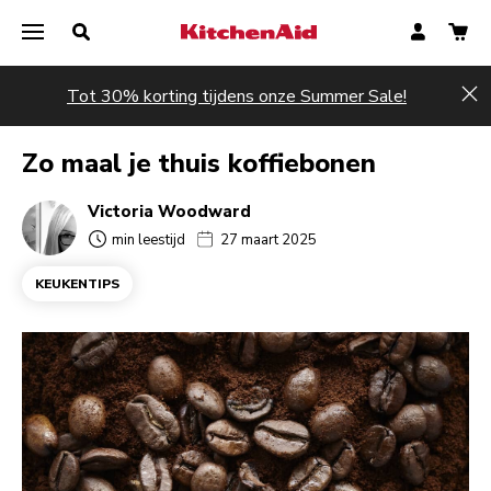
Tot 30% korting tijdens onze Summer Sale!
Hi
Zo maal je thuis koffiebonen
Victoria Woodward
min leestijd
27 maart 2025
KEUKENTIPS