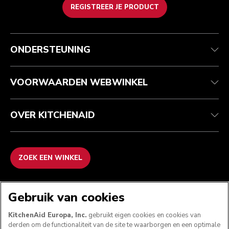
REGISTREER JE PRODUCT
Health check
Algemene voorwaarden
Het merk
Zoek een winkel
Klantenservice
Verzending en levering
Onze geschiedenis
ONDERSTEUNING
Je bestelling volgen
Retournering en terugbetaling
Garantie en documenten
Imprint
Contact opnemen
Toegankelijkheidsverklaring
Veelgestelde vragen
ODR
VOORWAARDEN WEBWINKEL
OVER KITCHENAID
ZOEK EEN WINKEL
WE ACCEPTEREN
Gebruik van cookies
KitchenAid Europa, Inc.
gebruikt eigen cookies en cookies van
derden om de functionaliteit van de site te waarborgen en een optimale