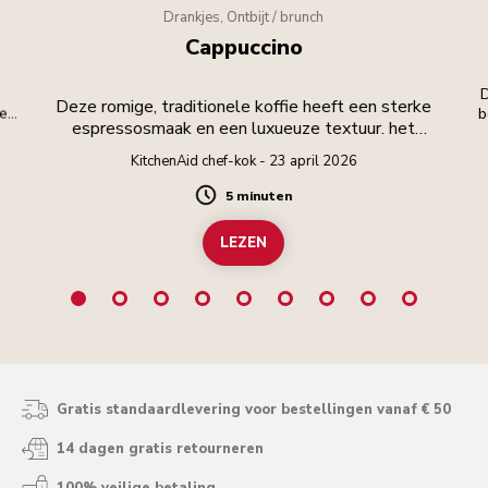
Drankjes, Ontbijt / brunch
Cappuccino
D
Deze romige, traditionele koffie heeft een sterke
oeg
b
espressosmaak en een luxueuze textuur. het
oe,
belangrijkste onderdeel is het opschuimen van
KitchenAid chef-kok - 23 april 2026
het schuim tot fluweelzachte perfectie!
5 minuten
Duration
LEZEN
Gratis standaardlevering voor bestellingen vanaf € 50
14 dagen gratis retourneren