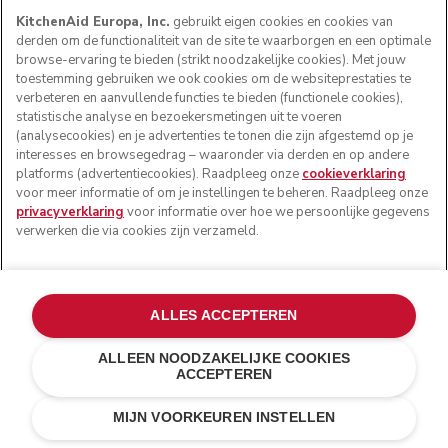
KitchenAid Europa, Inc.
gebruikt eigen cookies en cookies van
derden om de functionaliteit van de site te waarborgen en een optimale
browse-ervaring te bieden (strikt noodzakelijke cookies). Met jouw
VOLG ONS
toestemming gebruiken we ook cookies om de websiteprestaties te
verbeteren en aanvullende functies te bieden (functionele cookies),
statistische analyse en bezoekersmetingen uit te voeren
(analysecookies) en je advertenties te tonen die zijn afgestemd op je
interesses en browsegedrag – waaronder via derden en op andere
platforms (advertentiecookies). Raadpleeg onze
cookieverklaring
voor meer informatie of om je instellingen te beheren. Raadpleeg onze
privacyverklaring
voor informatie over hoe we persoonlijke gegevens
verwerken die via cookies zijn verzameld.
© KitchenAid 2026 - Alle rechten voorbehouden.
ALLES ACCEPTEREN
KitchenAid en het design van de mixer zijn handelsmerken
in de Verenigde Staten en andere landen.
ALLEEN NOODZAKELIJKE COOKIES
ACCEPTEREN
Mijn cookies beheren
Privacyverklaring
Cookiebeleid
Andere landen
Online geschillenafhandeling
MIJN VOORKEUREN INSTELLEN