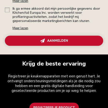
Meer lezen
Ik ga ermee akkoord dat mijn persoonlijke gegevens door
KitchenAid Europa Inc. worden verwerkt voor
profileringsactiviteiten, zodat het bedrijf mij
gepersonaliseerde marketingberichten kan sturen.
Meer lezen
AANMELDEN
Krijg de beste ervaring
Registreer je keukenapparaten met een gerust hart. Je
ontvangt ondersteuningsmeldingen als je die nodig zou
hebben en een gratis digitale handleiding voor
geselecteerde producten om je op weg te helpen.
REGISTREER JE PRODUCT