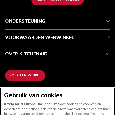
Health check
Algemene voorwaarden
Het merk
Zoek een winkel
Klantenservice
Verzending en levering
Onze geschiedenis
ONDERSTEUNING
Je bestelling volgen
Retournering en terugbetaling
Garantie en documenten
Imprint
Contact opnemen
Toegankelijkheidsverklaring
Veelgestelde vragen
ODR
VOORWAARDEN WEBWINKEL
OVER KITCHENAID
ZOEK EEN WINKEL
WE ACCEPTEREN
Gebruik van cookies
KitchenAid Europa, Inc.
gebruikt eigen cookies en cookies van
derden om de functionaliteit van de site te waarborgen en een optimale
browse-ervaring te bieden (strikt noodzakelijke cookies). Met jouw