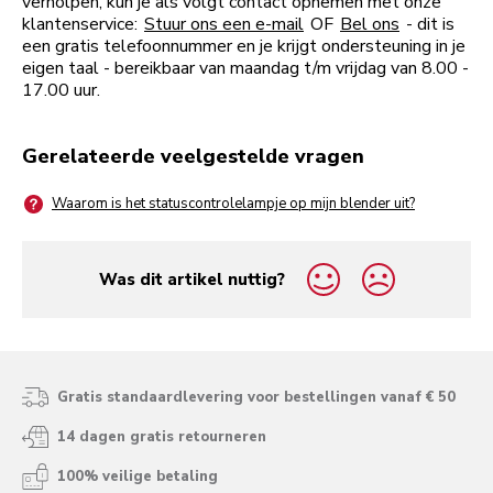
verholpen, kun je als volgt contact opnemen met onze
klantenservice:
Stuur ons een e-mail
OF
Bel ons
- dit is
een gratis telefoonnummer en je krijgt ondersteuning in je
eigen taal - bereikbaar van maandag t/m vrijdag van 8.00 -
17.00 uur.
Gerelateerde veelgestelde vragen
Waarom is het statuscontrolelampje op mijn blender uit?
Was dit artikel nuttig?
yes
no
Gratis standaardlevering voor bestellingen vanaf € 50
14 dagen gratis retourneren
100% veilige betaling