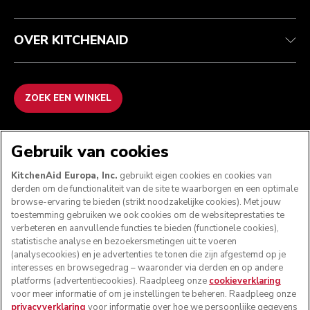
OVER KITCHENAID
ZOEK EEN WINKEL
WE ACCEPTEREN
Gebruik van cookies
KitchenAid Europa, Inc.
gebruikt eigen cookies en cookies van
derden om de functionaliteit van de site te waarborgen en een optimale
browse-ervaring te bieden (strikt noodzakelijke cookies). Met jouw
VOLG ONS
toestemming gebruiken we ook cookies om de websiteprestaties te
verbeteren en aanvullende functies te bieden (functionele cookies),
statistische analyse en bezoekersmetingen uit te voeren
(analysecookies) en je advertenties te tonen die zijn afgestemd op je
interesses en browsegedrag – waaronder via derden en op andere
platforms (advertentiecookies). Raadpleeg onze
cookieverklaring
voor meer informatie of om je instellingen te beheren. Raadpleeg onze
privacyverklaring
voor informatie over hoe we persoonlijke gegevens