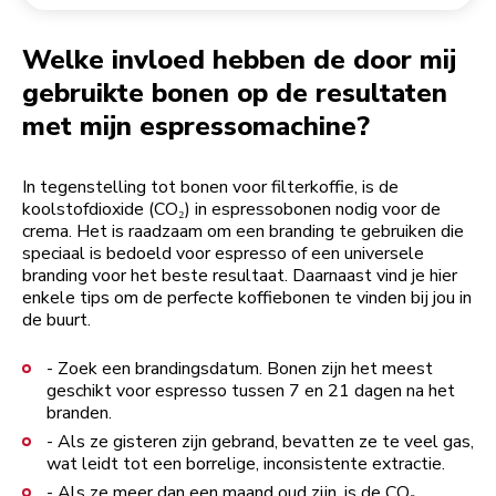
Een bestelling retourneren
Koffiemolen
My Account
Welke invloed hebben de door mij
gebruikte bonen op de resultaten
met mijn espressomachine?
In tegenstelling tot bonen voor filterkoffie, is de
koolstofdioxide (CO₂) in espressobonen nodig voor de
crema. Het is raadzaam om een branding te gebruiken die
speciaal is bedoeld voor espresso of een universele
branding voor het beste resultaat. Daarnaast vind je hier
enkele tips om de perfecte koffiebonen te vinden bij jou in
de buurt.
- Zoek een brandingsdatum. Bonen zijn het meest
geschikt voor espresso tussen 7 en 21 dagen na het
branden.
- Als ze gisteren zijn gebrand, bevatten ze te veel gas,
wat leidt tot een borrelige, inconsistente extractie.
- Als ze meer dan een maand oud zijn, is de CO₂