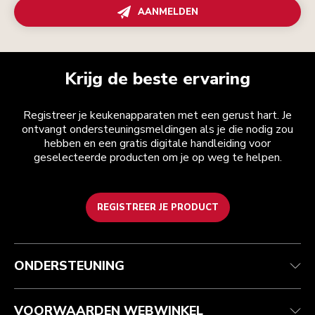
AANMELDEN
Krijg de beste ervaring
Registreer je keukenapparaten met een gerust hart. Je
ontvangt ondersteuningsmeldingen als je die nodig zou
hebben en een gratis digitale handleiding voor
geselecteerde producten om je op weg te helpen.
REGISTREER JE PRODUCT
Health check
Algemene voorwaarden
Het merk
Zoek een winkel
Klantenservice
Verzending en levering
Onze geschiedenis
ONDERSTEUNING
Je bestelling volgen
Retournering en terugbetaling
Garantie en documenten
Imprint
Contact opnemen
Toegankelijkheidsverklaring
Veelgestelde vragen
ODR
VOORWAARDEN WEBWINKEL