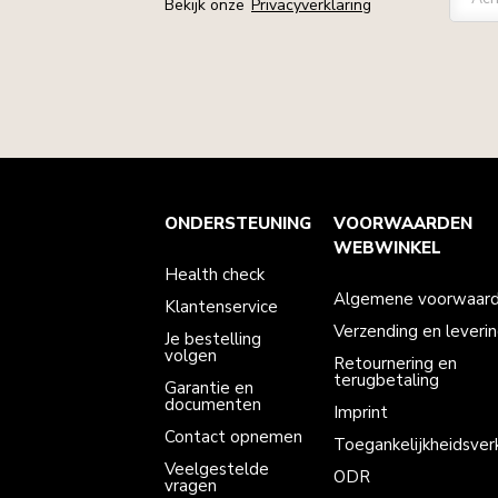
Bekijk onze
Privacyverklaring
Health check
Algemene voorwaarden
Het merk
Zoek een winkel
ONDERSTEUNING
VOORWAARDEN
Klantenservice
Verzending en levering
Onze geschiedenis
Je bestelling volgen
Retournering en terugbetaling
WEBWINKEL
Garantie en documenten
Imprint
Health check
Contact opnemen
Toegankelijkheidsverklaring
Veelgestelde vragen
ODR
Algemene voorwaar
Klantenservice
Verzending en leveri
Je bestelling
volgen
Retournering en
terugbetaling
Garantie en
documenten
Imprint
Contact opnemen
Toegankelijkheidsverk
Veelgestelde
ODR
vragen