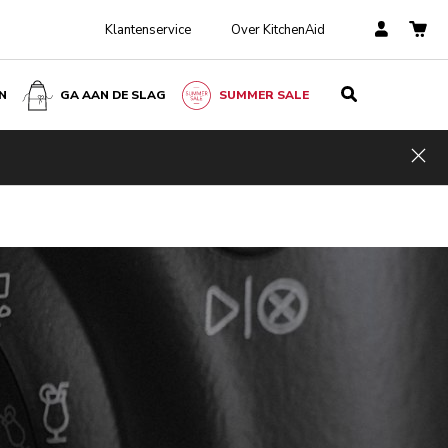
Klantenservice
Over KitchenAid
N
GA AAN DE SLAG
SUMMER SALE
Hid