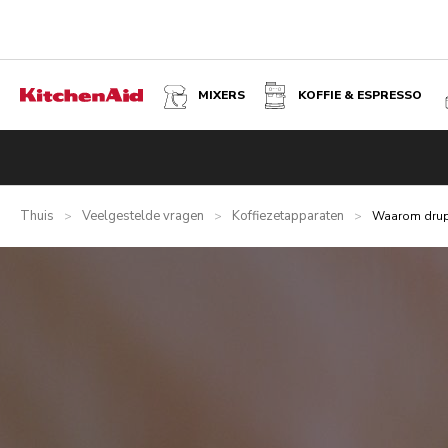
MIXERS
KOFFIE & ESPRESSO
Thuis
Veelgestelde vragen
Koffiezetapparaten
>
>
>
Waarom drup