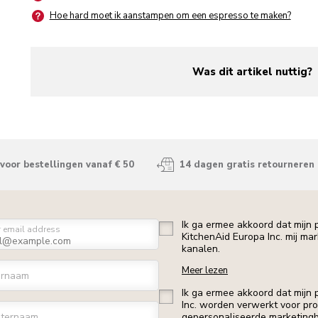
Hoe hard moet ik aanstampen om een espresso te maken?
Was dit artikel nuttig?
yes
no
voor bestellingen vanaf € 50
14 dagen gratis retourneren
Ik ga ermee akkoord dat mijn
r email address
KitchenAid Europa Inc. mij ma
kanalen.
Meer lezen
ornaam
Ik ga ermee akkoord dat mijn
Inc. worden verwerkt voor profi
ternaam
gepersonaliseerde marketingb