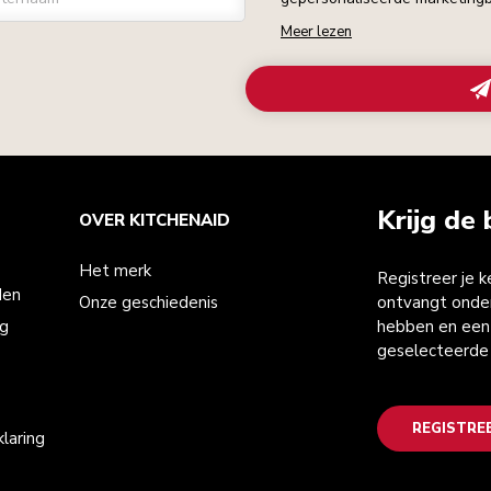
Meer lezen
Krijg de 
OVER KITCHENAID
Het merk
Registreer je 
den
Onze geschiedenis
ontvangt onder
ng
hebben en een 
geselecteerde
REGISTRE
laring