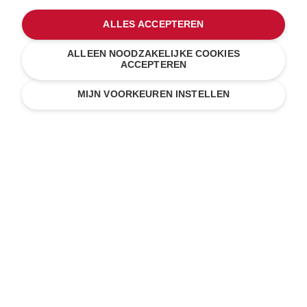
© KitchenAid 2026 - Alle rechten voorbehouden.
ALLES ACCEPTEREN
KitchenAid en het design van de mixer zijn handelsmerken
in de Verenigde Staten en andere landen.
ALLEEN NOODZAKELIJKE COOKIES
ACCEPTEREN
Mijn cookies beheren
Privacyverklaring
Cookiebeleid
Andere landen
Online geschillenafhandeling
MIJN VOORKEUREN INSTELLEN
Gratis standaardlevering voor bestellingen vanaf € 50
14 dagen gratis retourneren
100% veilige betaling
Ontvang 5% korting als je je
aanmeldt voor nieuws en
aanbiedingen