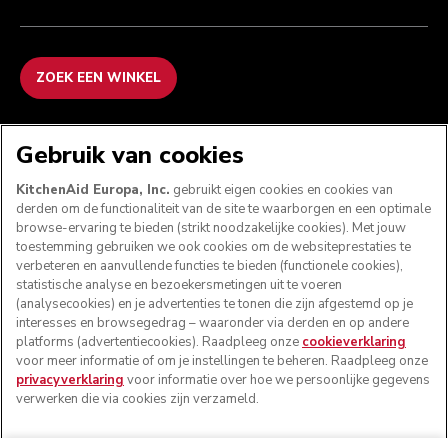
ZOEK EEN WINKEL
WE ACCEPTEREN
Gebruik van cookies
KitchenAid Europa, Inc.
gebruikt eigen cookies en cookies van
derden om de functionaliteit van de site te waarborgen en een optimale
browse-ervaring te bieden (strikt noodzakelijke cookies). Met jouw
VOLG ONS
toestemming gebruiken we ook cookies om de websiteprestaties te
verbeteren en aanvullende functies te bieden (functionele cookies),
statistische analyse en bezoekersmetingen uit te voeren
(analysecookies) en je advertenties te tonen die zijn afgestemd op je
interesses en browsegedrag – waaronder via derden en op andere
platforms (advertentiecookies). Raadpleeg onze
cookieverklaring
voor meer informatie of om je instellingen te beheren. Raadpleeg onze
privacyverklaring
voor informatie over hoe we persoonlijke gegevens
verwerken die via cookies zijn verzameld.