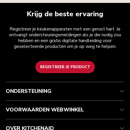
Krijg de beste ervaring
Registreer je keukenapparaten met een gerust hart. Je
ontvangt ondersteuningsmeldingen als je die nodig zou
hebben en een gratis digitale handleiding voor
geselecteerde producten om je op weg te helpen.
REGISTREER JE PRODUCT
Health check
Algemene voorwaarden
Het merk
Zoek een winkel
Klantenservice
Verzending en levering
Onze geschiedenis
ONDERSTEUNING
Je bestelling volgen
Retournering en terugbetaling
Garantie en documenten
Imprint
Contact opnemen
Toegankelijkheidsverklaring
Veelgestelde vragen
ODR
VOORWAARDEN WEBWINKEL
OVER KITCHENAID