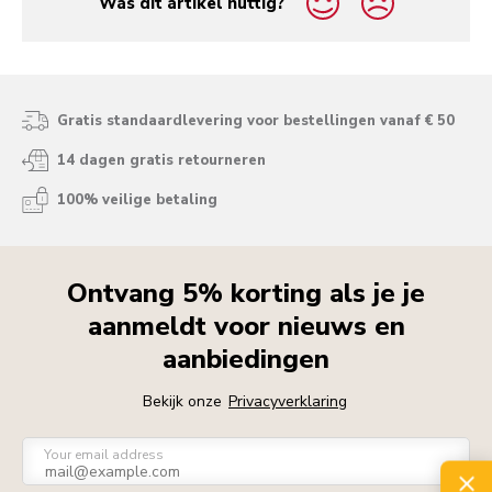
Was dit artikel nuttig?
yes
no
Gratis standaardlevering voor bestellingen vanaf € 50
14 dagen gratis retourneren
100% veilige betaling
Ontvang 5% korting als je je
aanmeldt voor nieuws en
aanbiedingen
Bekijk onze
Privacyverklaring
Your email address