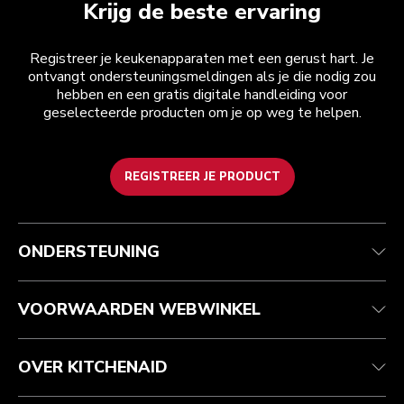
Krijg de beste ervaring
Registreer je keukenapparaten met een gerust hart. Je
ontvangt ondersteuningsmeldingen als je die nodig zou
hebben en een gratis digitale handleiding voor
geselecteerde producten om je op weg te helpen.
REGISTREER JE PRODUCT
Health check
Algemene voorwaarden
Het merk
Zoek een winkel
Klantenservice
Verzending en levering
Onze geschiedenis
ONDERSTEUNING
Je bestelling volgen
Retournering en terugbetaling
Garantie en documenten
Imprint
Contact opnemen
Toegankelijkheidsverklaring
Veelgestelde vragen
ODR
VOORWAARDEN WEBWINKEL
OVER KITCHENAID