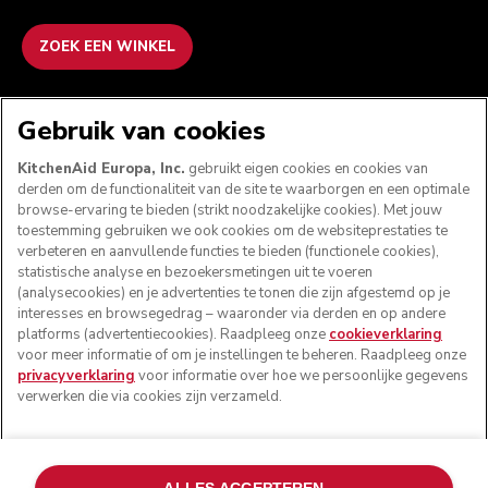
ZOEK EEN WINKEL
WE ACCEPTEREN
Gebruik van cookies
KitchenAid Europa, Inc.
gebruikt eigen cookies en cookies van
derden om de functionaliteit van de site te waarborgen en een optimale
browse-ervaring te bieden (strikt noodzakelijke cookies). Met jouw
VOLG ONS
toestemming gebruiken we ook cookies om de websiteprestaties te
verbeteren en aanvullende functies te bieden (functionele cookies),
statistische analyse en bezoekersmetingen uit te voeren
(analysecookies) en je advertenties te tonen die zijn afgestemd op je
interesses en browsegedrag – waaronder via derden en op andere
platforms (advertentiecookies). Raadpleeg onze
cookieverklaring
voor meer informatie of om je instellingen te beheren. Raadpleeg onze
privacyverklaring
voor informatie over hoe we persoonlijke gegevens
verwerken die via cookies zijn verzameld.
© KitchenAid 2026 - Alle rechten voorbehouden.