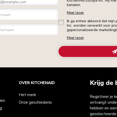
KitchenAid Europa Inc. mij ma
kanalen.
Meer lezen
ornaam
Ik ga ermee akkoord dat mijn
Inc. worden verwerkt voor profi
ternaam
gepersonaliseerde marketingb
Meer lezen
Krijg de 
OVER KITCHENAID
Het merk
Registreer je 
den
Onze geschiedenis
ontvangt onder
ng
hebben en een 
geselecteerde