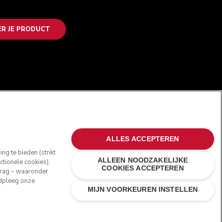
ER JE PRODUCT
VOLG ONS
ALLES ACCEPTEREN
g te bieden (strikt
ALLEEN NOODZAKELIJKE
tionele cookies),
COOKIES ACCEPTEREN
edrag – waaronder
adpleeg onze
MIJN VOORKEUREN INSTELLEN
 in de Verenigde Staten en andere landen.
hillenafhandeling