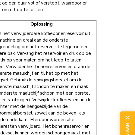
 op den duur vol of verstopt, waardoor er
r om dit op te lossen:
Oplossing
l het verwijderbare koffiebonenreservoir uit
machine en draai aan de onderste
grendeling om het reservoir te legen in een
ere bak. Vervang het reservoir en druk op de
rtknop voor malen om het leeg te laten
en. Verwijder het bonenreservoir en draai de
enste maalschijf en til het op met het
gsel. Gebruik de reinigingsborstel om de
enste maalschijf schoon te maken en maak
onderste maalschijf schoon met een borstel
een stofzuiger). Verwijder koffieresten uit de
chter met de hengselzijde van de
oonmaakborstel, zowel aan de boven- als
 de onderkant. Hierdoor worden alle
fieresten verwijderd. Het bonenreservoir en
 deksel kunnen worden schoongemaakt met