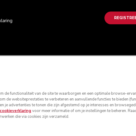
REGISTRE
laring
 de functionaliteit van de site te waarborgen en een optimale browse-ervarin
 de websiteprestaties te verbeteren en aanvullende functies te bieden (func
 en je advertenties te tonen die zijn afgestemd op je interesses en browseg
cookieverklaring
voor meer informatie of om je instellingen te beheren. Ra
werken die via cookies zijn verzameld.
ouden. KitchenAid en het design van de mixer zijn handelsmerken
heren
Privacyverklaring
Cookiebeleid
Andere landen
Online gesc