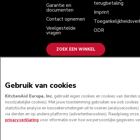
terugbetaling
Garantie en
documenten
Imprint
Contact opnemen
Toegankelijkheidsverk
Veelgestelde
ODR
vragen
ZOEK EEN WINKEL
WE ACCEPTEREN
Gebruik van cookies
KitchenAid Europa, Inc.
gebruikt eigen cookies en cookies van derden om
noodzakelijke cookies). Met jouw toestemming gebruiken we ook cookies om
statistische analyse en bezoekersmetingen uit te voeren (analysecookies)
via derden en op andere platforms (advertentiecookies). Raadpleeg onze
privacyverklaring
voor informatie over hoe we persoonlijke gegevens ver
© KitchenAid 2026 - Alle rechten voorbeh
Mijn cookies be