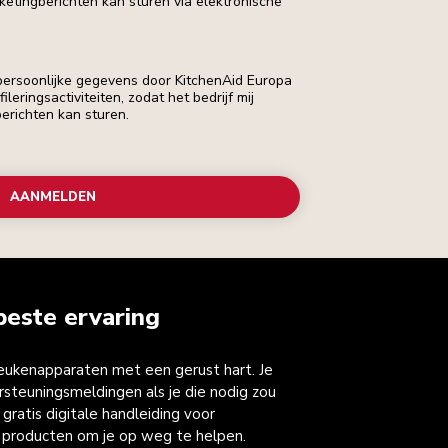
rketingberichten kan sturen via elektronische
 persoonlijke gegevens door KitchenAid Europa
leringsactiviteiten, zodat het bedrijf mij
erichten kan sturen.
AANMELDEN
beste ervaring
keukenapparaten met een gerust hart. Je
steuningsmeldingen als je die nodig zou
gratis digitale handleiding voor
 producten om je op weg te helpen.