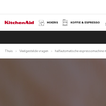
MIXERS
KOFFIE & ESPRESSO
Thuis
Veelgestelde vragen
halfautomatische espressomachine m
>
>