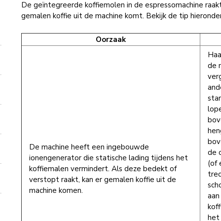
De geïntegreerde koffiemolen in de espressomachine raakt
gemalen koffie uit de machine komt. Bekijk de tip hieronde
Oorzaak
Haa
de 
ver
and
sta
lop
bov
hen
bov
De machine heeft een ingebouwde
de 
ionengenerator die statische lading tijdens het
(of 
koffiemalen vermindert. Als deze bedekt of
tre
verstopt raakt, kan er gemalen koffie uit de
sch
machine komen.
aan
kof
het