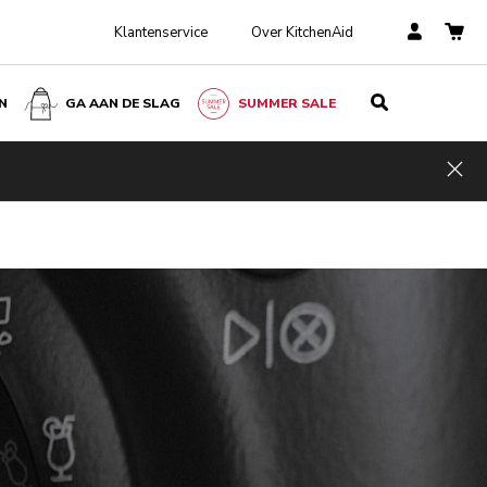
Klantenservice
Over KitchenAid
N
GA AAN DE SLAG
SUMMER SALE
Hid