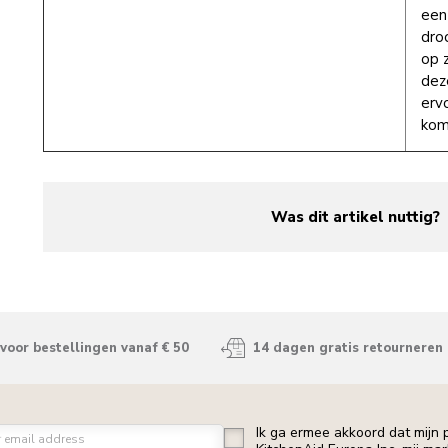
een
dro
op z
dez
erv
kom
Was dit artikel nuttig?
yes
no
voor bestellingen vanaf € 50
14 dagen gratis retourneren
Ik ga ermee akkoord dat mijn
r email address