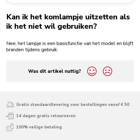
Een bestelling retourneren
Koffiemolen
My Account
Kan ik het komlampje uitzetten als
ik het niet wil gebruiken?
Nee, het lampje is een basisfunctie van het model en blijft
branden tijdens gebruik.
Was dit artikel nuttig?
yes
no
Gratis standaardlevering voor bestellingen vanaf € 50
14 dagen gratis retourneren
100% veilige betaling