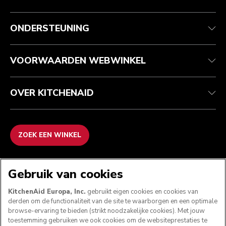
Health check
Algemene voorwaarden
Het merk
Zoek een winkel
Klantenservice
Verzending en levering
Onze geschiedenis
ONDERSTEUNING
Je bestelling volgen
Retournering en terugbetaling
Garantie en documenten
Imprint
Contact opnemen
Toegankelijkheidsverklaring
Veelgestelde vragen
ODR
VOORWAARDEN WEBWINKEL
OVER KITCHENAID
ZOEK EEN WINKEL
WE ACCEPTEREN
Gebruik van cookies
KitchenAid Europa, Inc.
gebruikt eigen cookies en cookies van
derden om de functionaliteit van de site te waarborgen en een optimale
browse-ervaring te bieden (strikt noodzakelijke cookies). Met jouw
VOLG ONS
toestemming gebruiken we ook cookies om de websiteprestaties te