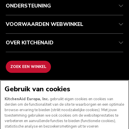
Klantenservice
Verzending en levering
Onze geschiedenis
ONDERSTEUNING
Je bestelling volgen
Retournering en terugbetaling
Garantie en documenten
Imprint
Contact opnemen
Toegankelijkheidsverklaring
Veelgestelde vragen
ODR
VOORWAARDEN WEBWINKEL
OVER KITCHENAID
ZOEK EEN WINKEL
WE ACCEPTEREN
Gebruik van cookies
KitchenAid Europa, Inc.
gebruikt eigen cookies en cookies van
derden om de functionaliteit van de site te waarborgen en een optimale
browse-ervaring te bieden (strikt noodzakelijke cookies). Met jouw
VOLG ONS
toestemming gebruiken we ook cookies om de websiteprestaties te
verbeteren en aanvullende functies te bieden (functionele cookies),
statistische analyse en bezoekersmetingen uit te voeren