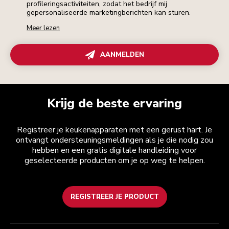
profileringsactiviteiten, zodat het bedrijf mij
gepersonaliseerde marketingberichten kan sturen.
Meer lezen
AANMELDEN
Krijg de beste ervaring
Registreer je keukenapparaten met een gerust hart. Je
ontvangt ondersteuningsmeldingen als je die nodig zou
hebben en een gratis digitale handleiding voor
geselecteerde producten om je op weg te helpen.
REGISTREER JE PRODUCT
Health check
Algemene voorwaarden
Het merk
Zoek een winkel