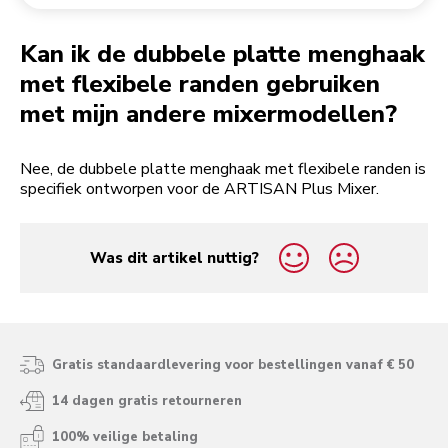
Een bestelling retourneren
Koffiemolen
My Account
Kan ik de dubbele platte menghaak
met flexibele randen gebruiken
met mijn andere mixermodellen?
Nee, de dubbele platte menghaak met flexibele randen is
specifiek ontworpen voor de ARTISAN Plus Mixer.
Was dit artikel nuttig?
yes
no
Gratis standaardlevering voor bestellingen vanaf € 50
14 dagen gratis retourneren
100% veilige betaling