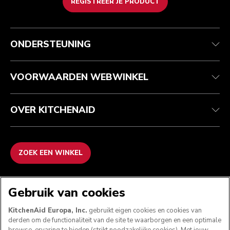
REGISTREER JE PRODUCT
Health check
Algemene voorwaarden
Het merk
Zoek een winkel
Klantenservice
Verzending en levering
Onze geschiedenis
ONDERSTEUNING
Je bestelling volgen
Retournering en terugbetaling
Garantie en documenten
Imprint
Contact opnemen
Toegankelijkheidsverklaring
Veelgestelde vragen
ODR
VOORWAARDEN WEBWINKEL
OVER KITCHENAID
ZOEK EEN WINKEL
WE ACCEPTEREN
Gebruik van cookies
KitchenAid Europa, Inc.
gebruikt eigen cookies en cookies van
derden om de functionaliteit van de site te waarborgen en een optimale