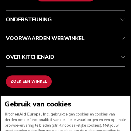
Health check
Algemene voorwaarden
Het merk
Zoek een winkel
Klantenservice
Verzending en levering
Onze geschiedenis
ONDERSTEUNING
Je bestelling volgen
Retournering en terugbetaling
Garantie en documenten
Imprint
Contact opnemen
Toegankelijkheidsverklaring
Veelgestelde vragen
ODR
VOORWAARDEN WEBWINKEL
OVER KITCHENAID
ZOEK EEN WINKEL
WE ACCEPTEREN
Gebruik van cookies
KitchenAid Europa, Inc.
gebruikt eigen cookies en cookies van
derden om de functionaliteit van de site te waarborgen en een optimale
browse-ervaring te bieden (strikt noodzakelijke cookies). Met jouw
VOLG ONS