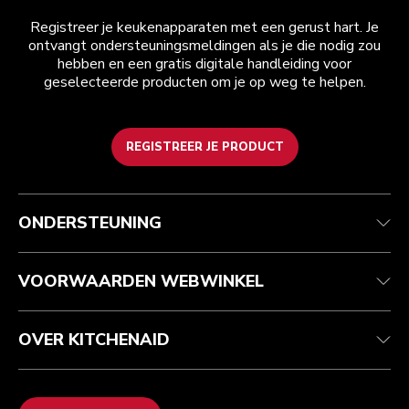
Registreer je keukenapparaten met een gerust hart. Je
ontvangt ondersteuningsmeldingen als je die nodig zou
hebben en een gratis digitale handleiding voor
geselecteerde producten om je op weg te helpen.
REGISTREER JE PRODUCT
Health check
Algemene voorwaarden
Het merk
Zoek een winkel
Klantenservice
Verzending en levering
Onze geschiedenis
ONDERSTEUNING
Je bestelling volgen
Retournering en terugbetaling
Garantie en documenten
Imprint
Contact opnemen
Toegankelijkheidsverklaring
Veelgestelde vragen
ODR
VOORWAARDEN WEBWINKEL
OVER KITCHENAID