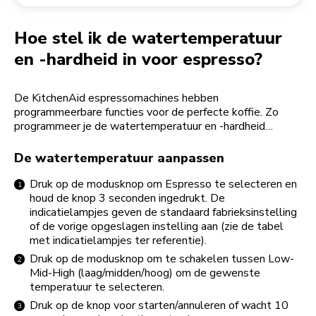
Een bestelling retourneren
Koffiemolen
My Account
Hoe stel ik de watertemperatuur
en -hardheid in voor espresso?
De KitchenAid espressomachines hebben
programmeerbare functies voor de perfecte koffie. Zo
programmeer je de watertemperatuur en -hardheid…
De watertemperatuur aanpassen
Druk op de modusknop om Espresso te selecteren en
houd de knop 3 seconden ingedrukt. De
indicatielampjes geven de standaard fabrieksinstelling
of de vorige opgeslagen instelling aan (zie de tabel
met indicatielampjes ter referentie).
Druk op de modusknop om te schakelen tussen Low-
Mid-High (laag/midden/hoog) om de gewenste
temperatuur te selecteren.
Druk op de knop voor starten/annuleren of wacht 10