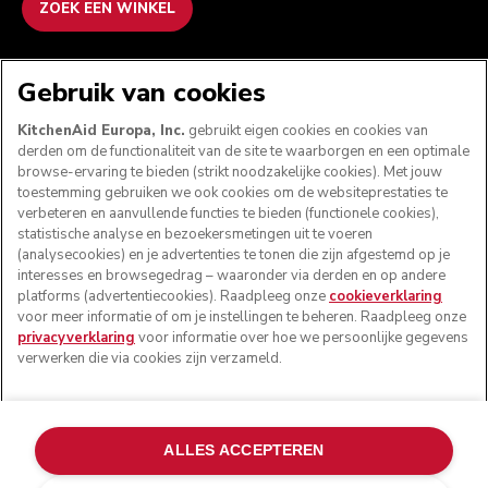
ZOEK EEN WINKEL
WE ACCEPTEREN
Gebruik van cookies
KitchenAid Europa, Inc.
gebruikt eigen cookies en cookies van
derden om de functionaliteit van de site te waarborgen en een optimale
browse-ervaring te bieden (strikt noodzakelijke cookies). Met jouw
VOLG ONS
toestemming gebruiken we ook cookies om de websiteprestaties te
verbeteren en aanvullende functies te bieden (functionele cookies),
statistische analyse en bezoekersmetingen uit te voeren
(analysecookies) en je advertenties te tonen die zijn afgestemd op je
interesses en browsegedrag – waaronder via derden en op andere
platforms (advertentiecookies). Raadpleeg onze
cookieverklaring
voor meer informatie of om je instellingen te beheren. Raadpleeg onze
privacyverklaring
voor informatie over hoe we persoonlijke gegevens
verwerken die via cookies zijn verzameld.
© KitchenAid 2026 - Alle rechten voorbehouden.
ALLES ACCEPTEREN
KitchenAid en het design van de mixer zijn handelsmerken
in de Verenigde Staten en andere landen.