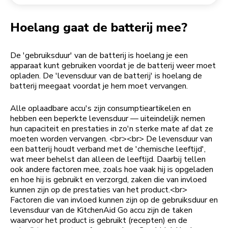
Een bestelling retourneren
Koffiemolen
My Account
Hoelang gaat de batterij mee?
De 'gebruiksduur' van de batterij is hoelang je een
apparaat kunt gebruiken voordat je de batterij weer moet
opladen. De 'levensduur van de batterij' is hoelang de
batterij meegaat voordat je hem moet vervangen.
Alle oplaadbare accu's zijn consumptieartikelen en
hebben een beperkte levensduur — uiteindelijk nemen
hun capaciteit en prestaties in zo'n sterke mate af dat ze
moeten worden vervangen. <br><br> De levensduur van
een batterij houdt verband met de 'chemische leeftijd',
wat meer behelst dan alleen de leeftijd. Daarbij tellen
ook andere factoren mee, zoals hoe vaak hij is opgeladen
en hoe hij is gebruikt en verzorgd, zaken die van invloed
kunnen zijn op de prestaties van het product.<br>
Factoren die van invloed kunnen zijn op de gebruiksduur en
levensduur van de KitchenAid Go accu zijn de taken
waarvoor het product is gebruikt (recepten) en de