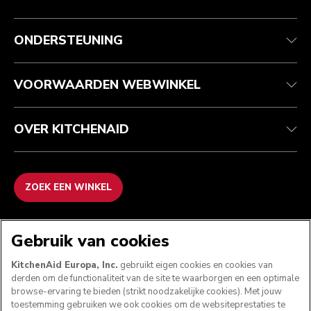
Health check
Algemene voorwaarden
Het merk
Zoek een winkel
Klantenservice
Verzending en levering
Onze geschiedenis
ONDERSTEUNING
Je bestelling volgen
Retournering en terugbetaling
Garantie en documenten
Imprint
Contact opnemen
Toegankelijkheidsverklaring
Veelgestelde vragen
ODR
VOORWAARDEN WEBWINKEL
OVER KITCHENAID
ZOEK EEN WINKEL
WE ACCEPTEREN
Gebruik van cookies
KitchenAid Europa, Inc.
gebruikt eigen cookies en cookies van
derden om de functionaliteit van de site te waarborgen en een optimale
browse-ervaring te bieden (strikt noodzakelijke cookies). Met jouw
VOLG ONS
toestemming gebruiken we ook cookies om de websiteprestaties te