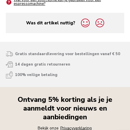
Wat voor een soort koffie kun je gebruiken voor een
espressomachine?
Was dit artikel nuttig?
yes
no
Gratis standaardlevering voor bestellingen vanaf € 50
14 dagen gratis retourneren
100% veilige betaling
Ontvang 5% korting als je je
aanmeldt voor nieuws en
aanbiedingen
Bekijk onze
Privacyverklaring