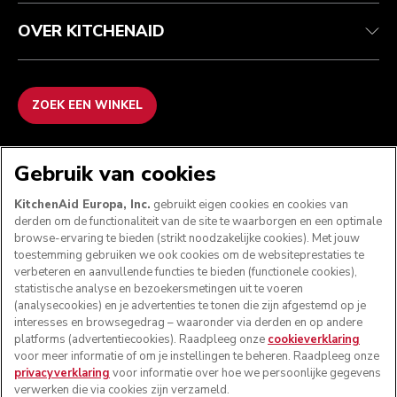
OVER KITCHENAID
ZOEK EEN WINKEL
WE ACCEPTEREN
Gebruik van cookies
KitchenAid Europa, Inc.
gebruikt eigen cookies en cookies van
derden om de functionaliteit van de site te waarborgen en een optimale
browse-ervaring te bieden (strikt noodzakelijke cookies). Met jouw
VOLG ONS
toestemming gebruiken we ook cookies om de websiteprestaties te
verbeteren en aanvullende functies te bieden (functionele cookies),
statistische analyse en bezoekersmetingen uit te voeren
(analysecookies) en je advertenties te tonen die zijn afgestemd op je
interesses en browsegedrag – waaronder via derden en op andere
platforms (advertentiecookies). Raadpleeg onze
cookieverklaring
voor meer informatie of om je instellingen te beheren. Raadpleeg onze
privacyverklaring
voor informatie over hoe we persoonlijke gegevens
verwerken die via cookies zijn verzameld.