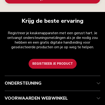
Krijg de beste ervaring
Registreer je keukenapparaten met een gerust hart. Je
ontvangt ondersteuningsmeldingen als je die nodig zou
hebben en een gratis digitale handleiding voor
geselecteerde producten om je op weg te helpen.
REGISTREER JE PRODUCT
Health check
Algemene voorwaarden
Het merk
Zoek een winkel
Klantenservice
Verzending en levering
Onze geschiedenis
ONDERSTEUNING
Je bestelling volgen
Retournering en terugbetaling
Garantie en documenten
Imprint
Contact opnemen
Toegankelijkheidsverklaring
Veelgestelde vragen
ODR
VOORWAARDEN WEBWINKEL